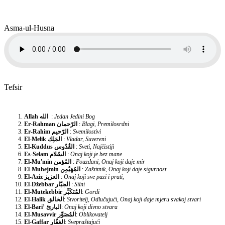
Asma-ul-Husna
Tefsir
Allah
الله
:
Jedan Jedini Bog
Er-Rahman
الرّحمان
:
Blagi, Premilosrdni
Er-Rahim
الرّحيم
:
Svemilostivi
El-Melik
المَلِك
:
Vladar, Suvereni
El-Kuddus
القُدّوس
:
Sveti, Najčistiji
Es-Selam
السّلام
:
Onaj koji je bez mane
El-Mu'min
المُؤمن
:
Pouzdani, Onaj koji daje mir
El-Muhejmin
المُهَيْمِن
:
Zaštitnik, Onaj koji daje sigurnost
El-Aziz
العزيز
:
Onaj koji sve pazi i prati,
El-Džebbar
الجبّار
:
Silni
El-Mutekebbir
المُتَكَبِّر
:
Gordi
El-Halik
الخالق
:
Stvoritelj, Odlučujući, Onaj koji daje mjeru svakoj stvari
El-Bari’
البارئ
:
Onaj koji divno stvara
El-Musavvir
المُصَوِّر
:
Oblikovatelj
El-Gaffar
الغفّار
:
Svepraštajući