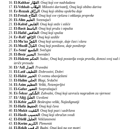
El-Kahhar
القهّار
:
Onaj koji sve nadvladava
El-Vehhab
الوهّاب
:
Milostivi darivatelj, Onaj koji obilno dariva
Er-Rezzak
الرزّاق
:
Onaj koji obilnu opskrbu daje
El-Fettah
الفتّاح
:
Onaj koji sve rješava i otklanja prepreke
El-Alim
العليم
:
Sveznajući
El-Kabid
القابض
:
Onaj koji steže i stišće
El-Basit
الباسط
:
Onaj koji pruža i otpušta
El-Hafid
الخافض
:
Onaj koji spušta
Er-Rafi’
الرّافع
:
Onaj koji uzdiže
El-Mu'izz
المُعِزّ
:
Onaj koji uzvisuje, daje čast i slavu
El-Muzill
المُذِلّ
:
Onaj koji ponižava, daje poniženje
Es-Semi’
السّميع
:
Svečujni
El-Besir
البصير
:
Svevideći
El-Hakem
الحكم
:
Sudac, Onaj koji postavlja svoja pravila, donosi svoj sud i
izriče presudu
El-‘Adl
العدل
:
Pravedni
El-Latif
اللطيف
:
Dobrostivi, Dobri
El-Habir
الخبير
:
O svemu obaviješteni
El-Halim
الحلي
:
Blagi, Srdačni
El-Azim
العظيم
:
Veliki, Neizmjerljivi
El-Gafur
الغفور
:
Svepraštajući
Eš-Šekur
الشّكور
:
Zahvalni, Onaj koji uzvraća nagradom za vjernost
El-‘Alijj
العليّ
:
Uzvišeni
El-Kebir
الكبير
:
Beskrajno veliki, Najizdignutiji
El-Hafiz
الحفيظ
:
Onaj koji čuva
El-Mukit
المُقيت
:
Onaj koji pazi i uzdržava
El-Hasib
الحسيب
:
Onaj koji obračun svodi
El-Dželil
الجليل
:
Veličanstveni
El-Kerim
الكريم
:
Plemeniti
El-Rekib
الرقيب
:
Budni, Onaj koji na sve motri