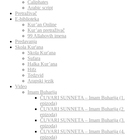
Caliphates
Arabic script
Pretraživač
E-biblioteka
Kur’an Online
Kur’an pretraživač
99 Allahovih imena
Predavanja
Skola Kur'ana
Skola Kur'ana
Sufara
Halka Kur’ana
Hifz
Tedzvid
Arapski jezik
Video
Imam Buharija
ČUVARI SUNNETA – Imam Buharija (1.
epizoda)
ČUVARI SUNNETA – Imam Buharija (2.
epizoda)
ČUVARI SUNNETA – Imam Buharija (3.
epizoda)
ČUVARI SUNNETA – Imam Buharija (4.
epizoda)