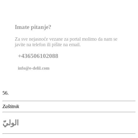
Imate pitanje?
Za sve nejasnoće vezane za portal molimo da nam se
javite na telefon ili pišite na email.
+436506102088
info@e-delil.com
56.
Zaštitnik
الوليّ