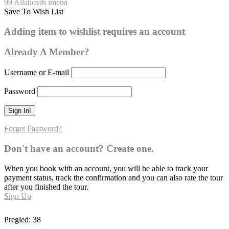
99 Allahovih imena
Save To Wish List
El-Velijj
Adding item to wishlist requires an account
0
Already A Member?
Username or E-mail
Password
Forget Password?
Don't have an account? Create one.
When you book with an account, you will be able to track your
payment status, track the confirmation and you can also rate the tour
after you finished the tour.
Sign Up
Pregled:
38