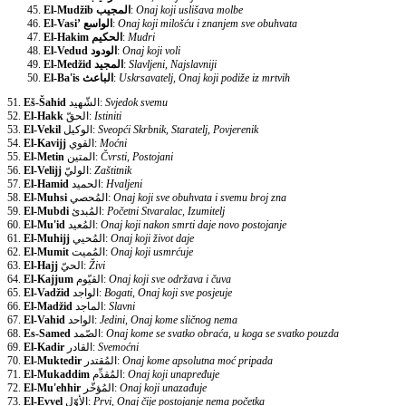
El-Mudžib
المجيب
:
Onaj koji uslišava molbe
El-Vasi’
الواسع
:
Onaj koji milošću i znanjem sve obuhvata
El-Hakim
الحكيم
:
Mudri
El-Vedud
الودود
:
Onaj koji voli
El-Medžid
المجيد
:
Slavljeni, Najslavniji
El-Ba'is
الباعث
:
Uskrsavatelj, Onaj koji podiže iz mrtvih
51.
Eš-Šahid
الشّهيد:
Svjedok svemu
52.
El-Hakk
الحقّ:
Istiniti
53.
El-Vekil
الوكيل:
Sveopći Skrbnik, Staratelj, Povjerenik
54.
El-Kavijj
القوي:
Moćni
55.
El-Metin
المتين:
Čvrsti, Postojani
56.
El-Velijj
الوليّ:
Zaštitnik
57.
El-Hamid
الحميد:
Hvaljeni
58.
El-Muhsi
المُحصي:
Onaj koji sve obuhvata i svemu broj zna
59.
El-Mubdi
المُبدئ:
Početni Stvaralac, Izumitelj
60.
El-Mu'id
المُعيد:
Onaj koji nakon smrti daje novo postojanje
61.
El-Muhijj
المُحيي:
Onaj koji život daje
62.
El-Mumit
المُميت:
Onaj koji usmrćuje
63.
El-Hajj
الحيّ:
Živi
64.
El-Kajjum
القيّوم:
Onaj koji sve održava i čuva
65.
El-Vadžid
الواجد:
Bogati, Onaj koji sve posjeuje
66.
El-Madžid
الماجد:
Slavni
67.
El-Vahid
الواحد:
Jedini, Onaj kome sličnog nema
68.
Es-Samed
الصّمد:
Onaj kome se svatko obraća, u koga se svatko pouzda
69.
El-Kadir
القادر:
Svemoćni
70.
El-Muktedir
المُقتدر:
Onaj kome apsolutna moć pripada
71.
El-Mukaddim
المُقدِّم:
Onaj koji unapređuje
72.
El-Mu'ehhir
المُؤخّر:
Onaj koji unazađuje
73.
El-Evvel
الأوّل:
Prvi, Onaj čije postojanje nema početka