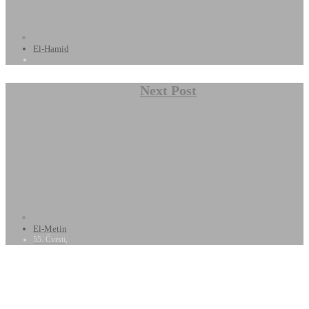
El-Hamid
Next Post
El-Metin
55. Čvrsti,