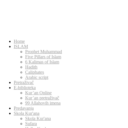
Home
ISLAM
Prophet Muhammad
Five Pillars of Islam
6 Kalimas of Islam
Hadith
Caliphates
Arabic script
Pretraživač
E-biblioteka
Kur’an Online
Kur’an pretraživač
99 Allahovih imena
Predavanja
Skola Kur'ana
Skola Kur'ana
Sufara