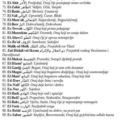
74.
El-Ahir
الآخر:
Posljednji, Onaj čije postojanje nema svršetka
75.
El-Zahir
الظّاهر:
Vidljivi, Očiti, Vanjski
76.
El-Batin
الباطن:
Skriveni, Unutarnji
77.
El-Vali
الوالي:
Upravitelj, Čuvar, Bliski
78.
El-Mute'ali
المُتعالي:
Najuzvišeniji, Najpočašćeniji
79.
El-Berr
البرّ:
Dobročinitelj, Dobrohotni
80.
Et-Tevvab
التّوّاب:
Onaj koji prima pokajanje
81.
El-Muntekim
المُنْتَقِم:
Osvetnik, Onaj koji ne ostaje dužan
82.
El-Afuvv
ّالعفُو:
Onaj čiji je oprost neizmjerljiv
83.
Er-Re'uf
الرّؤف:
Samilosni, Sažaljivi
84.
Malik-ul-Mulk
مالك المُلك:
Posjednik sve Vlasti
85.
Zul-Dželali vel-Ikram
ذو الجلال والإكرام:
Posjednik svakog Visočanstva i
Darežljivosti
86.
El-Muksit
المُقسط:
Pravedni, Sveopći djelitelj pravde
87.
El-Džami’
الجامع:
Ujedinitelj
88.
El-Ganijj
الغنيّ:
Bogati, Onaj koji je sam sebi dostatan
89.
El-Mugni
المُغْني:
Onaj koji bogatstvo dodjeljuje, Onaj koji osamostaljuje
90.
El-Mani’
المانع:
Onaj koji bogatstvo oduzima, Onaj koji štiti
91.
Ed-Darr
الضّار:
Onaj daje štetu i nevolju
92.
En-Nafi’
النّافع:
Onaj daje korist i dobro
93.
En-Nur
النّور :
Svjetlost
94.
El-Hadi
الهادي:
Onaj koji vodi i upućuje
95.
El-Bedi’
البديع:
Prapočetni, Nedostižni, Neusporedivi
96.
El-Baki
الباقي:
Vječni, Stalni, Onaj čije je nepostojanje nemoguće
97.
El-Varis
الوارث:
Nasljednik svega
98.
Er-Rešid
الرّشيد:
Upućivatelj na dobro, na pravi put
99.
Es-Sabur
الصّبور:
Strpljivi, Bezvremenski, Onaj koji grješnicima odlaže kaznu