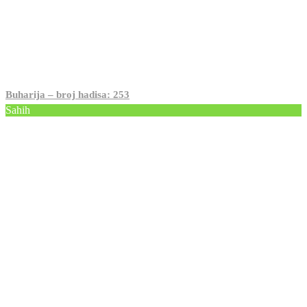
Buharija – broj hadisa: 253
Sahih