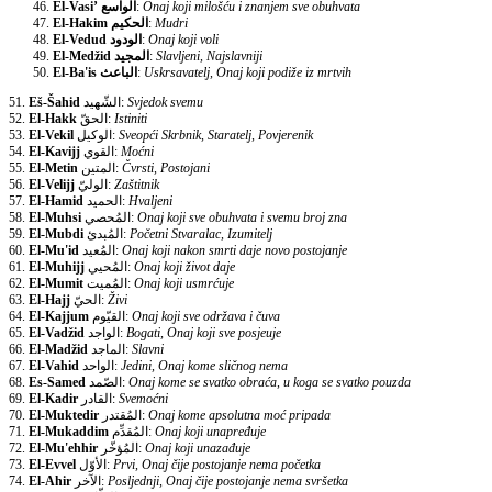
El-Vasi’
الواسع
:
Onaj koji milošću i znanjem sve obuhvata
El-Hakim
الحكيم
:
Mudri
El-Vedud
الودود
:
Onaj koji voli
El-Medžid
المجيد
:
Slavljeni, Najslavniji
El-Ba'is
الباعث
:
Uskrsavatelj, Onaj koji podiže iz mrtvih
51.
Eš-Šahid
الشّهيد:
Svjedok svemu
52.
El-Hakk
الحقّ:
Istiniti
53.
El-Vekil
الوكيل:
Sveopći Skrbnik, Staratelj, Povjerenik
54.
El-Kavijj
القوي:
Moćni
55.
El-Metin
المتين:
Čvrsti, Postojani
56.
El-Velijj
الوليّ:
Zaštitnik
57.
El-Hamid
الحميد:
Hvaljeni
58.
El-Muhsi
المُحصي:
Onaj koji sve obuhvata i svemu broj zna
59.
El-Mubdi
المُبدئ:
Početni Stvaralac, Izumitelj
60.
El-Mu'id
المُعيد:
Onaj koji nakon smrti daje novo postojanje
61.
El-Muhijj
المُحيي:
Onaj koji život daje
62.
El-Mumit
المُميت:
Onaj koji usmrćuje
63.
El-Hajj
الحيّ:
Živi
64.
El-Kajjum
القيّوم:
Onaj koji sve održava i čuva
65.
El-Vadžid
الواجد:
Bogati, Onaj koji sve posjeuje
66.
El-Madžid
الماجد:
Slavni
67.
El-Vahid
الواحد:
Jedini, Onaj kome sličnog nema
68.
Es-Samed
الصّمد:
Onaj kome se svatko obraća, u koga se svatko pouzda
69.
El-Kadir
القادر:
Svemoćni
70.
El-Muktedir
المُقتدر:
Onaj kome apsolutna moć pripada
71.
El-Mukaddim
المُقدِّم:
Onaj koji unapređuje
72.
El-Mu'ehhir
المُؤخّر:
Onaj koji unazađuje
73.
El-Evvel
الأوّل:
Prvi, Onaj čije postojanje nema početka
74.
El-Ahir
الآخر:
Posljednji, Onaj čije postojanje nema svršetka