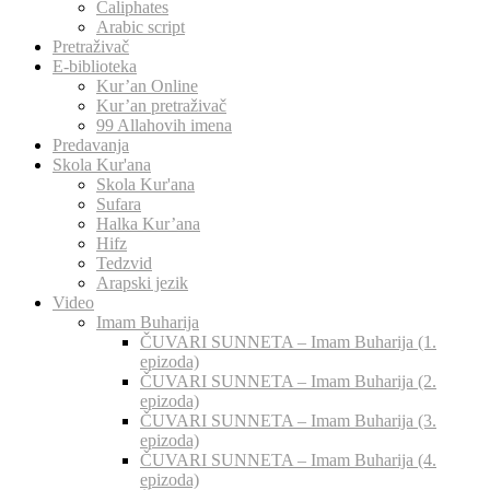
Caliphates
Arabic script
Pretraživač
E-biblioteka
Kur’an Online
Kur’an pretraživač
99 Allahovih imena
Predavanja
Skola Kur'ana
Skola Kur'ana
Sufara
Halka Kur’ana
Hifz
Tedzvid
Arapski jezik
Video
Imam Buharija
ČUVARI SUNNETA – Imam Buharija (1.
epizoda)
ČUVARI SUNNETA – Imam Buharija (2.
epizoda)
ČUVARI SUNNETA – Imam Buharija (3.
epizoda)
ČUVARI SUNNETA – Imam Buharija (4.
epizoda)