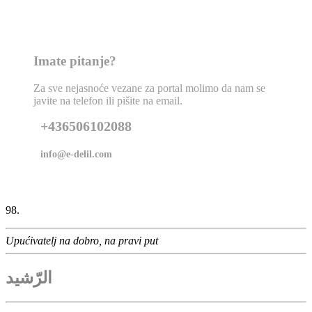
Imate pitanje?
Za sve nejasnoće vezane za portal molimo da nam se
javite na telefon ili pišite na email.
+436506102088
info@e-delil.com
98.
Upućivatelj na dobro, na pravi put
الرّشيد