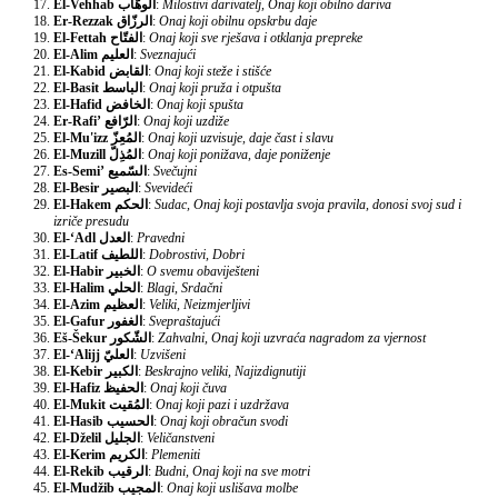
El-Vehhab
الوهّاب
:
Milostivi darivatelj, Onaj koji obilno dariva
Er-Rezzak
الرزّاق
:
Onaj koji obilnu opskrbu daje
El-Fettah
الفتّاح
:
Onaj koji sve rješava i otklanja prepreke
El-Alim
العليم
:
Sveznajući
El-Kabid
القابض
:
Onaj koji steže i stišće
El-Basit
الباسط
:
Onaj koji pruža i otpušta
El-Hafid
الخافض
:
Onaj koji spušta
Er-Rafi’
الرّافع
:
Onaj koji uzdiže
El-Mu'izz
المُعِزّ
:
Onaj koji uzvisuje, daje čast i slavu
El-Muzill
المُذِلّ
:
Onaj koji ponižava, daje poniženje
Es-Semi’
السّميع
:
Svečujni
El-Besir
البصير
:
Svevideći
El-Hakem
الحكم
:
Sudac, Onaj koji postavlja svoja pravila, donosi svoj sud i
izriče presudu
El-‘Adl
العدل
:
Pravedni
El-Latif
اللطيف
:
Dobrostivi, Dobri
El-Habir
الخبير
:
O svemu obaviješteni
El-Halim
الحلي
:
Blagi, Srdačni
El-Azim
العظيم
:
Veliki, Neizmjerljivi
El-Gafur
الغفور
:
Svepraštajući
Eš-Šekur
الشّكور
:
Zahvalni, Onaj koji uzvraća nagradom za vjernost
El-‘Alijj
العليّ
:
Uzvišeni
El-Kebir
الكبير
:
Beskrajno veliki, Najizdignutiji
El-Hafiz
الحفيظ
:
Onaj koji čuva
El-Mukit
المُقيت
:
Onaj koji pazi i uzdržava
El-Hasib
الحسيب
:
Onaj koji obračun svodi
El-Dželil
الجليل
:
Veličanstveni
El-Kerim
الكريم
:
Plemeniti
El-Rekib
الرقيب
:
Budni, Onaj koji na sve motri
El-Mudžib
المجيب
:
Onaj koji uslišava molbe