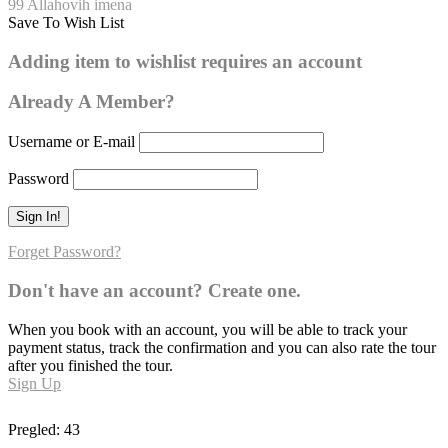
99 Allahovih imena
Save To Wish List
Er-Rešid
Adding item to wishlist requires an account
0
Already A Member?
Username or E-mail
Password
Forget Password?
Don't have an account? Create one.
When you book with an account, you will be able to track your
payment status, track the confirmation and you can also rate the tour
after you finished the tour.
Sign Up
Pregled:
43