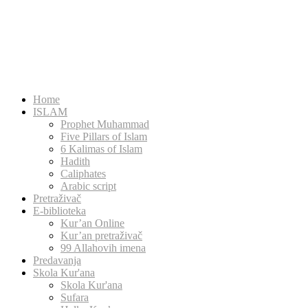
Home
ISLAM
Prophet Muhammad
Five Pillars of Islam
6 Kalimas of Islam
Hadith
Caliphates
Arabic script
Pretraživač
E-biblioteka
Kur’an Online
Kur’an pretraživač
99 Allahovih imena
Predavanja
Skola Kur'ana
Skola Kur'ana
Sufara