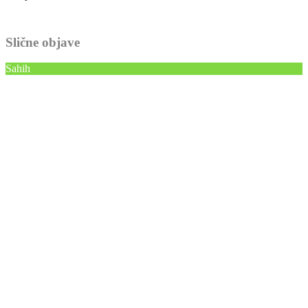
Slične objave
Sahih