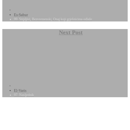
Es-Sabur
99. Strpljivi, Bezvremenski, Onaj koji grješnicima odlaže
Next Post
El-Varis
97. Nasljednik