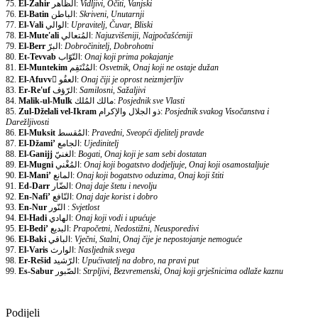
75.
El-Zahir
الظّاهر:
Vidljivi, Očiti, Vanjski
76.
El-Batin
الباطن:
Skriveni, Unutarnji
77.
El-Vali
الوالي:
Upravitelj, Čuvar, Bliski
78.
El-Mute'ali
المُتعالي:
Najuzvišeniji, Najpočašćeniji
79.
El-Berr
البرّ:
Dobročinitelj, Dobrohotni
80.
Et-Tevvab
التّوّاب:
Onaj koji prima pokajanje
81.
El-Muntekim
المُنْتَقِم:
Osvetnik, Onaj koji ne ostaje dužan
82.
El-Afuvv
ّالعفُو:
Onaj čiji je oprost neizmjerljiv
83.
Er-Re'uf
الرّؤف:
Samilosni, Sažaljivi
84.
Malik-ul-Mulk
مالك المُلك:
Posjednik sve Vlasti
85.
Zul-Dželali vel-Ikram
ذو الجلال والإكرام:
Posjednik svakog Visočanstva i
Darežljivosti
86.
El-Muksit
المُقسط:
Pravedni, Sveopći djelitelj pravde
87.
El-Džami’
الجامع:
Ujedinitelj
88.
El-Ganijj
الغنيّ:
Bogati, Onaj koji je sam sebi dostatan
89.
El-Mugni
المُغْني:
Onaj koji bogatstvo dodjeljuje, Onaj koji osamostaljuje
90.
El-Mani’
المانع:
Onaj koji bogatstvo oduzima, Onaj koji štiti
91.
Ed-Darr
الضّار:
Onaj daje štetu i nevolju
92.
En-Nafi’
النّافع:
Onaj daje korist i dobro
93.
En-Nur
النّور :
Svjetlost
94.
El-Hadi
الهادي:
Onaj koji vodi i upućuje
95.
El-Bedi’
البديع:
Prapočetni, Nedostižni, Neusporedivi
96.
El-Baki
الباقي:
Vječni, Stalni, Onaj čije je nepostojanje nemoguće
97.
El-Varis
الوارث:
Nasljednik svega
98.
Er-Rešid
الرّشيد:
Upućivatelj na dobro, na pravi put
99.
Es-Sabur
الصّبور:
Strpljivi, Bezvremenski, Onaj koji grješnicima odlaže kaznu
Podijeli