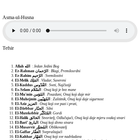
Asma-ul-Husna
Tefsir
Allah
الله
:
Jedan Jedini Bog
Er-Rahman
الرّحمان
:
Blagi, Premilosrdni
Er-Rahim
الرّحيم
:
Svemilostivi
El-Melik
المَلِك
:
Vladar, Suvereni
El-Kuddus
القُدّوس
:
Sveti, Najčistiji
Es-Selam
السّلام
:
Onaj koji je bez mane
El-Mu'min
المُؤمن
:
Pouzdani, Onaj koji daje mir
El-Muhejmin
المُهَيْمِن
:
Zaštitnik, Onaj koji daje sigurnost
El-Aziz
العزيز
:
Onaj koji sve pazi i prati,
El-Džebbar
الجبّار
:
Silni
El-Mutekebbir
المُتَكَبِّر
:
Gordi
El-Halik
الخالق
:
Stvoritelj, Odlučujući, Onaj koji daje mjeru svakoj stvari
El-Bari’
البارئ
:
Onaj koji divno stvara
El-Musavvir
المُصَوِّر
:
Oblikovatelj
El-Gaffar
الغفّار
:
Svepraštajući
El-Kahhar
القهّار
:
Onaj koji sve nadvladava