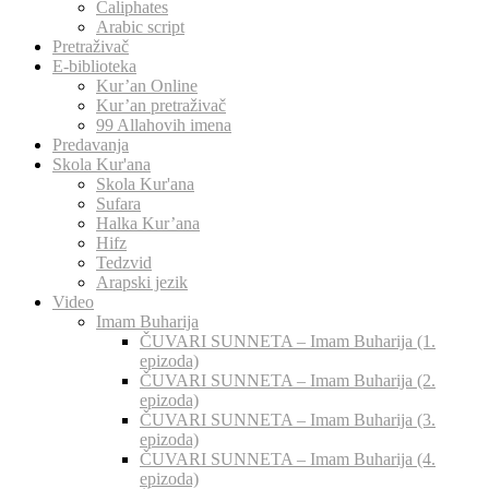
Caliphates
Arabic script
Pretraživač
E-biblioteka
Kur’an Online
Kur’an pretraživač
99 Allahovih imena
Predavanja
Skola Kur'ana
Skola Kur'ana
Sufara
Halka Kur’ana
Hifz
Tedzvid
Arapski jezik
Video
Imam Buharija
ČUVARI SUNNETA – Imam Buharija (1.
epizoda)
ČUVARI SUNNETA – Imam Buharija (2.
epizoda)
ČUVARI SUNNETA – Imam Buharija (3.
epizoda)
ČUVARI SUNNETA – Imam Buharija (4.
epizoda)