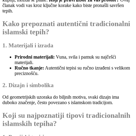
članak vodi vas kroz ključne korake kako biste pronašli savršen
tepih.
Kako prepoznati autentični tradicionalni
islamski tepih?
1. Materijali i izrada
Prirodni materijali:
Vuna, svila i pamuk su najčešći
materijali.
Ručno tkanje:
Autentični tepisi su ručno izrađeni s velikom
preciznošću.
2. Dizajn i simbolika
Od geometrijskih uzoraka do biljnih motiva, svaki dizajn ima
duboko značenje, često povezano s islamskom tradicijom.
Koji su najpoznatiji tipovi tradicionalnih
islamskih tepiha?