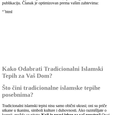
publikaciju. Članak je optimizovan prema vašim zahtevima:
“`html
Kako Odabrati Tradicionalni Islamski
Tepih za Vaš Dom?
Što čini tradicionalne islamske tepihe
posebnima?
Tradicionalni islamski tepisi nisu samo obični ukrasi; oni su priče
utkane u tkaninu, simboli kulture i duhovnosti. Ako razmišljate o
kupnji, možda se pitate:
Koji je pravi izbor za vaš prostor?
Ovaj