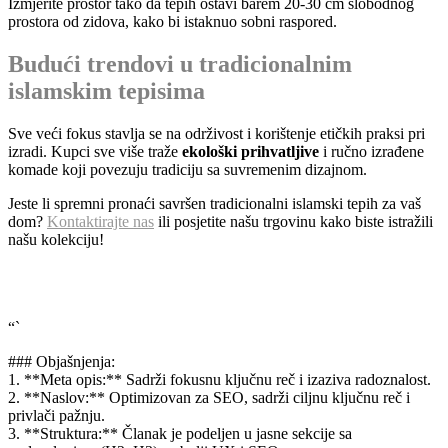
Izmjerite prostor tako da tepih ostavi barem 20-30 cm slobodnog
prostora od zidova, kako bi istaknuo sobni raspored.
Budući trendovi u tradicionalnim
islamskim tepisima
Sve veći fokus stavlja se na održivost i korištenje etičkih praksi pri
izradi. Kupci sve više traže
ekološki prihvatljive
i ručno izrađene
komade koji povezuju tradiciju sa suvremenim dizajnom.
Jeste li spremni pronaći savršen tradicionalni islamski tepih za vaš
dom?
Kontaktirajte nas
ili posjetite našu trgovinu kako biste istražili
našu kolekciju!
“`
### Objašnjenja:
1. **Meta opis:** Sadrži fokusnu ključnu reč i izaziva radoznalost.
2. **Naslov:** Optimizovan za SEO, sadrži ciljnu ključnu reč i
privlači pažnju.
3. **Struktura:** Članak je podeljen u jasne sekcije sa