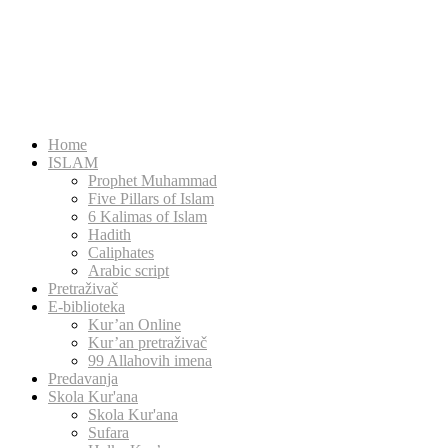
Home
ISLAM
Prophet Muhammad
Five Pillars of Islam
6 Kalimas of Islam
Hadith
Caliphates
Arabic script
Pretraživač
E-biblioteka
Kur’an Online
Kur’an pretraživač
99 Allahovih imena
Predavanja
Skola Kur'ana
Skola Kur'ana
Sufara