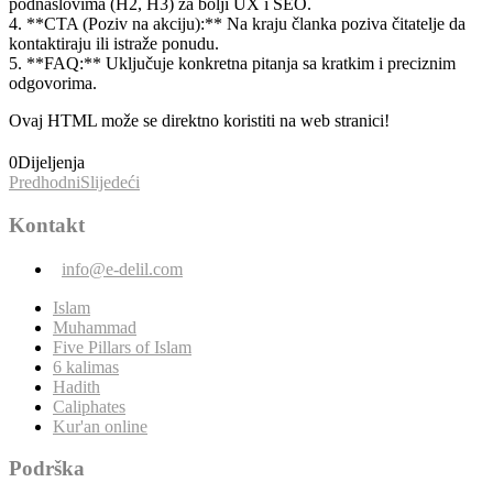
podnaslovima (H2, H3) za bolji UX i SEO.
4. **CTA (Poziv na akciju):** Na kraju članka poziva čitatelje da
kontaktiraju ili istraže ponudu.
5. **FAQ:** Uključuje konkretna pitanja sa kratkim i preciznim
odgovorima.
Ovaj HTML može se direktno koristiti na web stranici!
0
Dijeljenja
Predhodni
Slijedeći
Kontakt
info@e-delil.com
Islam
Muhammad
Five Pillars of Islam
6 kalimas
Hadith
Caliphates
Kur'an online
Podrška