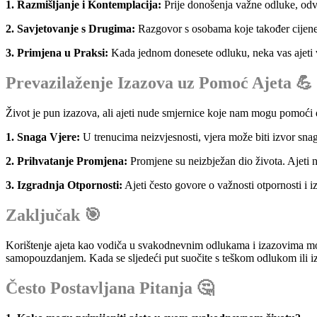
1. Razmišljanje i Kontemplacija:
Prije donošenja važne odluke, odvo
2. Savjetovanje s Drugima:
Razgovor s osobama koje također cijene 
3. Primjena u Praksi:
Kada jednom donesete odluku, neka vas ajeti vo
Prevazilaženje Izazova uz Pomoć Ajeta 💪
Život je pun izazova, ali ajeti nude smjernice koje nam mogu pomoći d
1. Snaga Vjere:
U trenucima neizvjesnosti, vjera može biti izvor sna
2. Prihvatanje Promjena:
Promjene su neizbježan dio života. Ajeti n
3. Izgradnja Otpornosti:
Ajeti često govore o važnosti otpornosti i i
Zaključak 🎯
Korištenje ajeta kao vodiča u svakodnevnim odlukama i izazovima mo
samopouzdanjem. Kada se sljedeći put suočite s teškom odlukom ili iza
Često Postavljana Pitanja 🤔