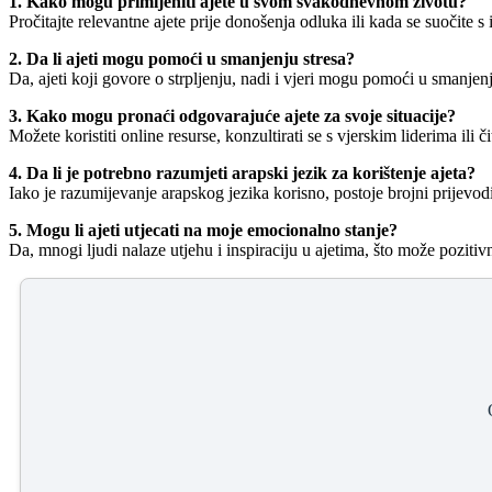
1. Kako mogu primijeniti ajete u svom svakodnevnom životu?
Pročitajte relevantne ajete prije donošenja odluka ili kada se suočite s 
2. Da li ajeti mogu pomoći u smanjenju stresa?
Da, ajeti koji govore o strpljenju, nadi i vjeri mogu pomoći u smanjenju
3. Kako mogu pronaći odgovarajuće ajete za svoje situacije?
Možete koristiti online resurse, konzultirati se s vjerskim liderima ili
4. Da li je potrebno razumjeti arapski jezik za korištenje ajeta?
Iako je razumijevanje arapskog jezika korisno, postoje brojni prijevo
5. Mogu li ajeti utjecati na moje emocionalno stanje?
Da, mnogi ljudi nalaze utjehu i inspiraciju u ajetima, što može pozitiv