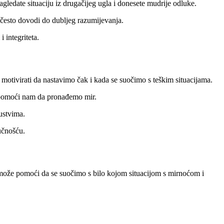
ledate situaciju iz drugačijeg ugla i donesete mudrije odluke.
često dovodi do dubljeg razumijevanja.
 integriteta.
 motivirati da nastavimo čak i kada se suočimo s teškim situacijama.
 i pomoći nam da pronađemo mir.
ustvima.
lučnošću.
može pomoći da se suočimo s bilo kojom situacijom s mirnoćom i