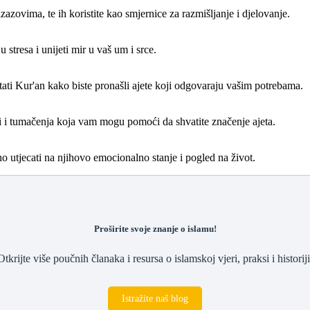
izazovima, te ih koristite kao smjernice za razmišljanje i djelovanje.
 stresa i unijeti mir u vaš um i srce.
 čitati Kur'an kako biste pronašli ajete koji odgovaraju vašim potrebama.
di i tumačenja koja vam mogu pomoći da shvatite značenje ajeta.
no utjecati na njihovo emocionalno stanje i pogled na život.
Proširite svoje znanje o islamu!
Otkrijte više poučnih članaka i resursa o islamskoj vjeri, praksi i historiji
Istražite naš blog