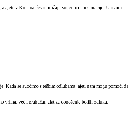
 ajeti iz Kur'ana često pružaju smjernice i inspiraciju. U ovom
racije. Kada se suočimo s teškim odlukama, ajeti nam mogu pomoći da
o vrlina, već i praktičan alat za donošenje boljih odluka.