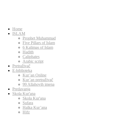
Home
ISLAM
Prophet Muhammad
Five Pillars of Islam
6 Kalimas of Islam
Hadith
Caliphates
Arabic script
Pretraživač
E-biblioteka
Kur’an Online
Kur’an pretraživač
99 Allahovih imena
Predavanja
Skola Kur'ana
Skola Kur'ana
Sufara
Halka Kur’ana
Hifz