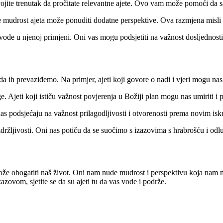
jite trenutak da pročitate relevantne ajete. Ovo vam može pomoći da sag
mudrost ajeta može ponuditi dodatne perspektive. Ova razmjena misli 
de u njenoj primjeni. Oni vas mogu podsjetiti na važnost dosljednosti i
a ih prevaziđemo. Na primjer, ajeti koji govore o nadi i vjeri mogu nas
ge. Ajeti koji ističu važnost povjerenja u Božiji plan mogu nas umiriti
as podsjećaju na važnost prilagodljivosti i otvorenosti prema novim isk
zdržljivosti. Oni nas potiču da se suočimo s izazovima s hrabrošću i od
že obogatiti naš život. Oni nam nude mudrost i perspektivu koja nam 
zovom, sjetite se da su ajeti tu da vas vode i podrže.