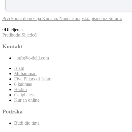
Prvi korak do učenja Kur'ana: Naučite arapsko pismo uz Sufaru.
0
Dijeljenja
Predhodni
Slijedeći
Kontakt
info@e-delil.com
Islam
Muhammad
Five Pillars of Islam
6 kalimas
Hadith
Caliphates
Kur'an online
Podrška
Budi dio tima