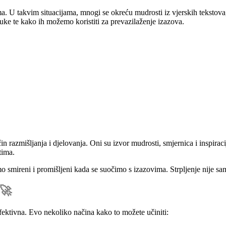
 takvim situacijama, mnogi se okreću mudrosti iz vjerskih tekstova, a
uke te kako ih možemo koristiti za prevazilaženje izazova.
in razmišljanja i djelovanja. Oni su izvor mudrosti, smjernica i inspi
tima.
mo smireni i promišljeni kada se suočimo s izazovima. Strpljenje nije sam
🚀
ektivna. Evo nekoliko načina kako to možete učiniti: