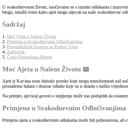
U svakodnevnom životu, suočavamo se s raznim odlukama i izazovima. U
blogu, istražit ćemo kako ajeti mogu utjecati na naše svakodnevne odl
Sadržaj
1.
Moć Ajeta u Našem Životu
2.
Primjena u Svakodnevnim Odlučivanjima
3.
Prevazilaženje Izazova uz Pomoć Ajeta
4.
Zaključak
5.
Često Postavljana Pitanja
Moć Ajeta u Našem Životu 📖
Ajeti iz Kur'ana nose duboke poruke koje mogu transformirati naš nač
pronađemo balans i donose odluke koje su u skladu s našim vrijednos
Na primjer, ajet koji govori o strpljenju može nas podsjetiti da ostane
Primjena u Svakodnevnim Odlučivanjima 
Primjena ajeta u svakodnevnim odlukama može biti jednostavna, ali ef