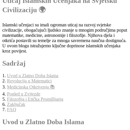
Uticaj Islamskih Učenjaka na Svjetsku
Civilizaciju 🌍
Islamski učenjaci su imali ogroman uticaj na razvoj svjetske
civilizacije, obogaćujući ljudsko znanje u mnogim područjima poput
matematike, medicine, astronomije i filozofije. Njihova djela i
otkrića postavili su temelje za mnoga savremena naučna dostignuća.
U ovom blogu istražujemo ključne doprinose islamskih učenjaka
kroz povijest.
Sadržaj
1.
Uvod u Zlatno Doba Islama
2.
Revolucija u Matematici
3.
Medicinska Otkrivenja 📚
4.
Pogled u Zvijezde
5.
Filozofija i Etička Promišljanja
6.
Zaključak
7.
FAQ
Uvod u Zlatno Doba Islama