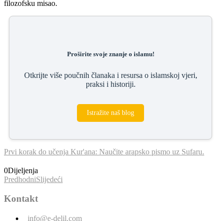
filozofsku misao.
Proširite svoje znanje o islamu!
Otkrijte više poučnih članaka i resursa o islamskoj vjeri,
praksi i historiji.
Istražite naš blog
Prvi korak do učenja Kur'ana: Naučite arapsko pismo uz Sufaru.
0
Dijeljenja
Predhodni
Slijedeći
Kontakt
info@e-delil.com