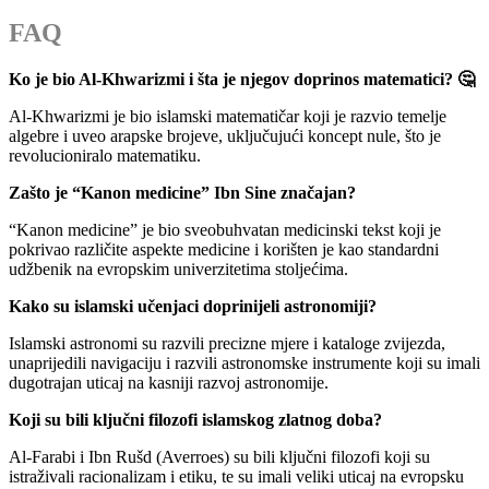
FAQ
Ko je bio Al-Khwarizmi i šta je njegov doprinos matematici? 🤔
Al-Khwarizmi je bio islamski matematičar koji je razvio temelje
algebre i uveo arapske brojeve, uključujući koncept nule, što je
revolucioniralo matematiku.
Zašto je “Kanon medicine” Ibn Sine značajan?
“Kanon medicine” je bio sveobuhvatan medicinski tekst koji je
pokrivao različite aspekte medicine i korišten je kao standardni
udžbenik na evropskim univerzitetima stoljećima.
Kako su islamski učenjaci doprinijeli astronomiji?
Islamski astronomi su razvili precizne mjere i kataloge zvijezda,
unaprijedili navigaciju i razvili astronomske instrumente koji su imali
dugotrajan uticaj na kasniji razvoj astronomije.
Koji su bili ključni filozofi islamskog zlatnog doba?
Al-Farabi i Ibn Rušd (Averroes) su bili ključni filozofi koji su
istraživali racionalizam i etiku, te su imali veliki uticaj na evropsku