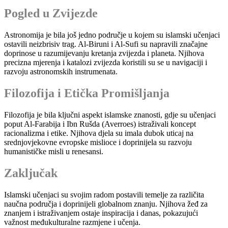
Pogled u Zvijezde
Astronomija je bila još jedno područje u kojem su islamski učenjaci
ostavili neizbrisiv trag. Al-Biruni i Al-Sufi su napravili značajne
doprinose u razumijevanju kretanja zvijezda i planeta. Njihova
precizna mjerenja i katalozi zvijezda koristili su se u navigaciji i
razvoju astronomskih instrumenata.
Filozofija i Etička Promišljanja
Filozofija je bila ključni aspekt islamske znanosti, gdje su učenjaci
poput Al-Farabija i Ibn Rušda (Averroes) istraživali koncept
racionalizma i etike. Njihova djela su imala dubok uticaj na
srednjovjekovne evropske mislioce i doprinijela su razvoju
humanističke misli u renesansi.
Zaključak
Islamski učenjaci su svojim radom postavili temelje za različita
naučna područja i doprinijeli globalnom znanju. Njihova žeđ za
znanjem i istraživanjem ostaje inspiracija i danas, pokazujući
važnost međukulturalne razmjene i učenja.