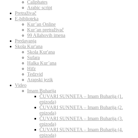
Caliphates
Arabic script
Pretraživač
E-biblioteka
Kur’an Online
Kur’an pretraživač
99 Allahovih imena
Predavanja
Skola Kur'ana
Skola Kur'ana
Sufara
Halka Kur’ana
Hifz
Tedzvid
Arapski jezik
Video
Imam Buharija
ČUVARI SUNNETA – Imam Buharija (1.
epizoda)
ČUVARI SUNNETA – Imam Buharija (2.
epizoda)
ČUVARI SUNNETA – Imam Buharija (3.
epizoda)
ČUVARI SUNNETA – Imam Buharija (4.
epizoda)