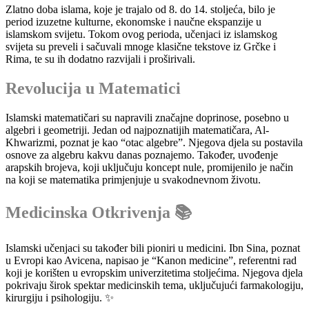
Zlatno doba islama, koje je trajalo od 8. do 14. stoljeća, bilo je
period izuzetne kulturne, ekonomske i naučne ekspanzije u
islamskom svijetu. Tokom ovog perioda, učenjaci iz islamskog
svijeta su preveli i sačuvali mnoge klasične tekstove iz Grčke i
Rima, te su ih dodatno razvijali i proširivali.
Revolucija u Matematici
Islamski matematičari su napravili značajne doprinose, posebno u
algebri i geometriji. Jedan od najpoznatijih matematičara, Al-
Khwarizmi, poznat je kao “otac algebre”. Njegova djela su postavila
osnove za algebru kakvu danas poznajemo. Također, uvođenje
arapskih brojeva, koji uključuju koncept nule, promijenilo je način
na koji se matematika primjenjuje u svakodnevnom životu.
Medicinska Otkrivenja 📚
Islamski učenjaci su također bili pioniri u medicini. Ibn Sina, poznat
u Evropi kao Avicena, napisao je “Kanon medicine”, referentni rad
koji je korišten u evropskim univerzitetima stoljećima. Njegova djela
pokrivaju širok spektar medicinskih tema, uključujući farmakologiju,
kirurgiju i psihologiju. ✨