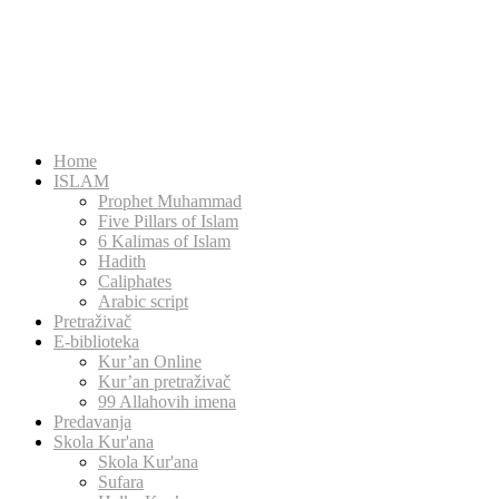
Home
ISLAM
Prophet Muhammad
Five Pillars of Islam
6 Kalimas of Islam
Hadith
Caliphates
Arabic script
Pretraživač
E-biblioteka
Kur’an Online
Kur’an pretraživač
99 Allahovih imena
Predavanja
Skola Kur'ana
Skola Kur'ana
Sufara