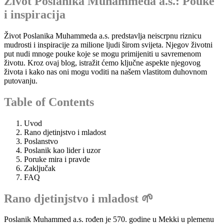
Život Poslanika Muhammeda a.s.: Pouke
i inspiracija
Život Poslanika Muhammeda a.s. predstavlja neiscrpnu riznicu
mudrosti i inspiracije za milione ljudi širom svijeta. Njegov životni
put nudi mnoge pouke koje se mogu primijeniti u savremenom
životu. Kroz ovaj blog, istražit ćemo ključne aspekte njegovog
života i kako nas oni mogu voditi na našem vlastitom duhovnom
putovanju.
Table of Contents
Uvod
Rano djetinjstvo i mladost
Poslanstvo
Poslanik kao lider i uzor
Poruke mira i pravde
Zaključak
FAQ
Rano djetinjstvo i mladost 🌱
Poslanik Muhammed a.s. rođen je 570. godine u Mekki u plemenu