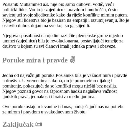
Poslanik Muhammed a.s. nije bio samo duhovni vodič, već i
politički lider. Vodio je zajednicu s pravdom i mudrošću, često
savjetujući svoje sljedbenike kako da riješe konflikte mirnim putem.
Njegov stil liderstva bio je baziran na empatiji i razumijevanju, što je
ostavilo dubok dojam na sve koji su ga slijedili.
Njegova sposobnost da ujedini različite plemenske grupe u jedno
ummet (zajednicu) bila je revolucionarna, postavljajući temelje za
društvo u kojem su svi članovi imali jednaka prava i obaveze.
Poruke mira i pravde ✌️
Jedna od najvažnijih poruka Poslanika bila je važnost mira i pravde
u društvu. U vremenima sukoba, on je promovirao dijalog i
pomirenje, pokazujući da se konflikti mogu riješiti bez nasilja.
Njegov poznati govor na Oprosnom hadžu naglašava važnost
ljudskih prava, jednakosti i bratstva među ljudima.
Ove poruke ostaju relevantne i danas, podsjećajući nas na potrebu
za mirom i pravdom u svakodnevnom životu.
Zaključak 📜