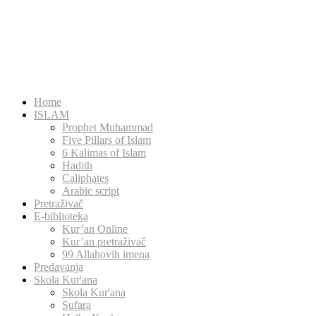
Home
ISLAM
Prophet Muhammad
Five Pillars of Islam
6 Kalimas of Islam
Hadith
Caliphates
Arabic script
Pretraživač
E-biblioteka
Kur’an Online
Kur’an pretraživač
99 Allahovih imena
Predavanja
Skola Kur'ana
Skola Kur'ana
Sufara