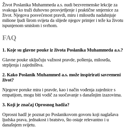
Život Poslanika Muhammeda a.s. nudi bezvremenske lekcije za
svakoga ko traži duhovno prosvjetljenje i praktične smjernice za
život. Njegova posvećenost pravdi, miru i milosrđu nadahnjuje
milione ljudi širom svijeta da slijede njegov primjer i teže ka životu
ispunjenom smislom i svrhom.
FAQ
1. Koje su glavne pouke iz života Poslanika Muhammeda a.s.?
Glavne pouke uključuju važnost pravde, poštenja, milosrđa,
strpljenja i zajedništva.
2. Kako Poslanik Muhammed a.s. može inspirirati savremeni
život?
Njegove poruke mira i pravde, kao i način vođenja zajednice s
empatijom, mogu biti vodič za suočavanje s današnjim izazovima.
3. Koji je značaj Oprosnog hadža?
Oprosni hadž je poznat po Poslanikovom govoru koji naglašava
ljudska prava, jednakost i bratstvo, što ostaje relevantno i u
današnjem svijetu.