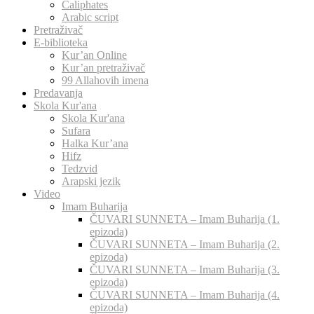
Caliphates
Arabic script
Pretraživač
E-biblioteka
Kur’an Online
Kur’an pretraživač
99 Allahovih imena
Predavanja
Skola Kur'ana
Skola Kur'ana
Sufara
Halka Kur’ana
Hifz
Tedzvid
Arapski jezik
Video
Imam Buharija
ČUVARI SUNNETA – Imam Buharija (1.
epizoda)
ČUVARI SUNNETA – Imam Buharija (2.
epizoda)
ČUVARI SUNNETA – Imam Buharija (3.
epizoda)
ČUVARI SUNNETA – Imam Buharija (4.
epizoda)