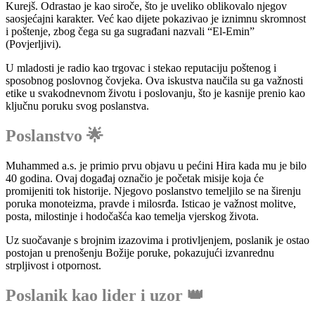
Kurejš. Odrastao je kao siroče, što je uveliko oblikovalo njegov
saosjećajni karakter. Već kao dijete pokazivao je iznimnu skromnost
i poštenje, zbog čega su ga sugrađani nazvali “El-Emin”
(Povjerljivi).
U mladosti je radio kao trgovac i stekao reputaciju poštenog i
sposobnog poslovnog čovjeka. Ova iskustva naučila su ga važnosti
etike u svakodnevnom životu i poslovanju, što je kasnije prenio kao
ključnu poruku svog poslanstva.
Poslanstvo 🌟
Muhammed a.s. je primio prvu objavu u pećini Hira kada mu je bilo
40 godina. Ovaj događaj označio je početak misije koja će
promijeniti tok historije. Njegovo poslanstvo temeljilo se na širenju
poruka monoteizma, pravde i milosrđa. Isticao je važnost molitve,
posta, milostinje i hodočašća kao temelja vjerskog života.
Uz suočavanje s brojnim izazovima i protivljenjem, poslanik je ostao
postojan u prenošenju Božije poruke, pokazujući izvanrednu
strpljivost i otpornost.
Poslanik kao lider i uzor 👑