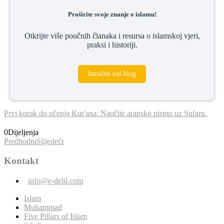
Proširite svoje znanje o islamu!
Otkrijte više poučnih članaka i resursa o islamskoj vjeri,
praksi i historiji.
Istražite naš blog
Prvi korak do učenja Kur'ana: Naučite arapsko pismo uz Sufaru.
0
Dijeljenja
Predhodni
Slijedeći
Kontakt
info@e-delil.com
Islam
Muhammad
Five Pillars of Islam