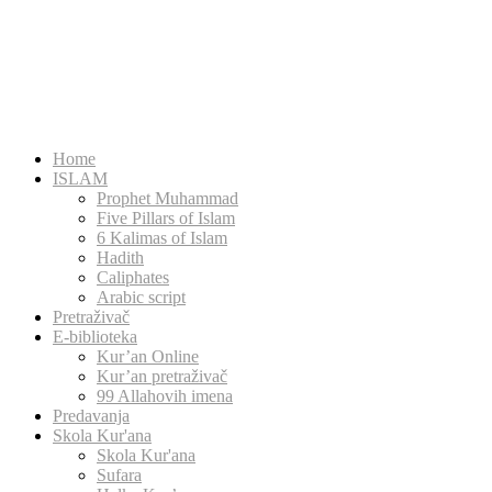
Home
ISLAM
Prophet Muhammad
Five Pillars of Islam
6 Kalimas of Islam
Hadith
Caliphates
Arabic script
Pretraživač
E-biblioteka
Kur’an Online
Kur’an pretraživač
99 Allahovih imena
Predavanja
Skola Kur'ana
Skola Kur'ana
Sufara