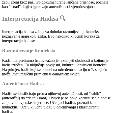
zabilježeni kroz pažljivo dokumentirane lančane prijenose, poznate
kao “isnad”, koji osiguravaju autentičnost i vjerodostojnost.
Interpretacija Hadisa 🔍
Interpretacija hadisa zahtijeva duboko razumijevanje konteksta i
poznavanje arapskog jezika. Evo nekoliko ključnih koraka za
interpretaciju hadisa:
Razumijevanje Konteksta
Kada interpretiramo hadis, važno je razumjeti okolnosti u kojima je
hadis izrečen. To uključuje povijesni, kulturni i društveni kontekst.
Na primjer, hadis koji se odnosi na određenu situaciju u 7. stoljeću
može imati različitu primjenu u današnjem svijetu.
Autentičnost Hadisa
Hadisi se klasificiraju prema njihovoj autentičnosti, od “sahih”
(autentični) do “da'if” (slabi). Uvijek je najbolje koristiti sahih hadise
za pravne i vjerske smjernice. Učenjaci hadisa, poznati kao
muhaddisi, igraju ključnu ulogu u ocjenjivanju i klasificiranju
hadisa.