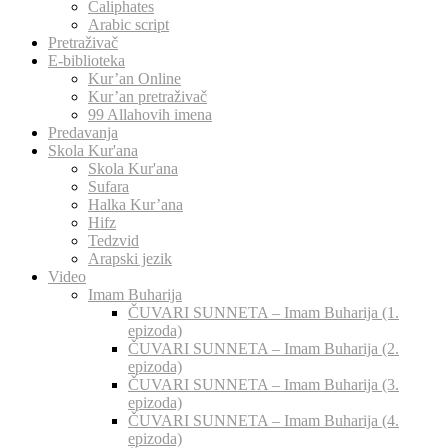
Caliphates
Arabic script
Pretraživač
E-biblioteka
Kur’an Online
Kur’an pretraživač
99 Allahovih imena
Predavanja
Skola Kur'ana
Skola Kur'ana
Sufara
Halka Kur’ana
Hifz
Tedzvid
Arapski jezik
Video
Imam Buharija
ČUVARI SUNNETA – Imam Buharija (1.
epizoda)
ČUVARI SUNNETA – Imam Buharija (2.
epizoda)
ČUVARI SUNNETA – Imam Buharija (3.
epizoda)
ČUVARI SUNNETA – Imam Buharija (4.
epizoda)