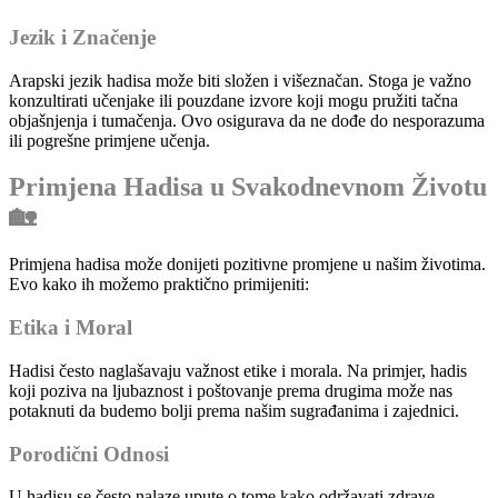
Jezik i Značenje
Arapski jezik hadisa može biti složen i višeznačan. Stoga je važno
konzultirati učenjake ili pouzdane izvore koji mogu pružiti tačna
objašnjenja i tumačenja. Ovo osigurava da ne dođe do nesporazuma
ili pogrešne primjene učenja.
Primjena Hadisa u Svakodnevnom Životu
🏡
Primjena hadisa može donijeti pozitivne promjene u našim životima.
Evo kako ih možemo praktično primijeniti:
Etika i Moral
Hadisi često naglašavaju važnost etike i morala. Na primjer, hadis
koji poziva na ljubaznost i poštovanje prema drugima može nas
potaknuti da budemo bolji prema našim sugrađanima i zajednici.
Porodični Odnosi
U hadisu se često nalaze upute o tome kako održavati zdrave