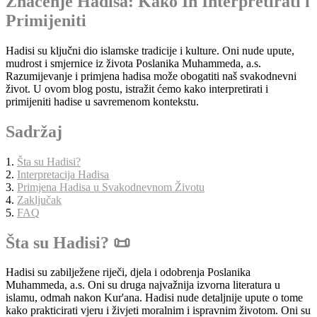
Značenje Hadisa: Kako Ih Interpretirati i
Primijeniti
Hadisi su ključni dio islamske tradicije i kulture. Oni nude upute,
mudrost i smjernice iz života Poslanika Muhammeda, a.s.
Razumijevanje i primjena hadisa može obogatiti naš svakodnevni
život. U ovom blog postu, istražit ćemo kako interpretirati i
primijeniti hadise u savremenom kontekstu.
Sadržaj
1.
Šta su Hadisi?
2.
Interpretacija Hadisa
3.
Primjena Hadisa u Svakodnevnom Životu
4.
Zaključak
5.
FAQ
Šta su Hadisi? 📜
Hadisi su zabilježene riječi, djela i odobrenja Poslanika
Muhammeda, a.s. Oni su druga najvažnija izvorna literatura u
islamu, odmah nakon Kur'ana. Hadisi nude detaljnije upute o tome
kako prakticirati vjeru i živjeti moralnim i ispravnim životom. Oni su