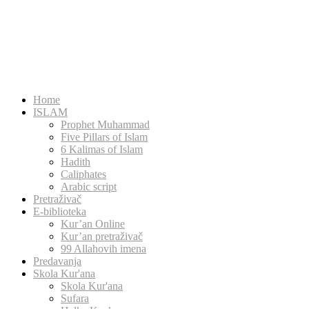
Home
ISLAM
Prophet Muhammad
Five Pillars of Islam
6 Kalimas of Islam
Hadith
Caliphates
Arabic script
Pretraživač
E-biblioteka
Kur’an Online
Kur’an pretraživač
99 Allahovih imena
Predavanja
Skola Kur'ana
Skola Kur'ana
Sufara