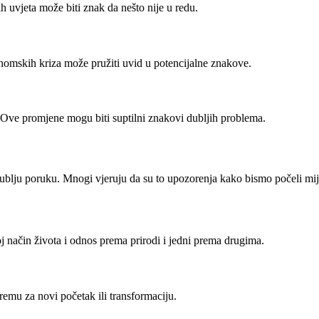
 uvjeta može biti znak da nešto nije u redu.
nomskih kriza može pružiti uvid u potencijalne znakove.
Ove promjene mogu biti suptilni znakovi dubljih problema.
dublju poruku. Mnogi vjeruju da su to upozorenja kako bismo počeli mij
 način života i odnos prema prirodi i jedni prema drugima.
premu za novi početak ili transformaciju.