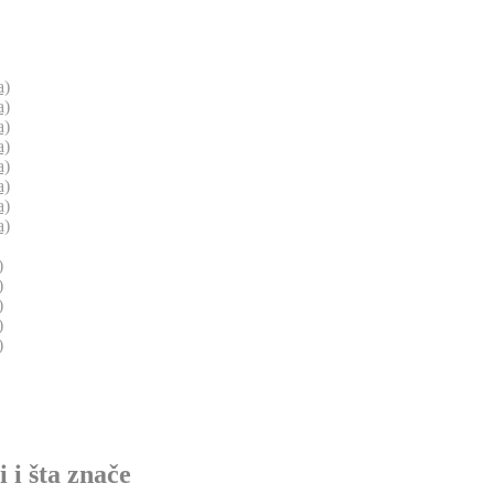
a)
a)
a)
a)
a)
a)
a)
a)
)
)
)
)
)
 i šta znače