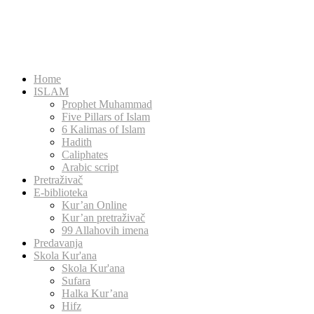
Home
ISLAM
Prophet Muhammad
Five Pillars of Islam
6 Kalimas of Islam
Hadith
Caliphates
Arabic script
Pretraživač
E-biblioteka
Kur’an Online
Kur’an pretraživač
99 Allahovih imena
Predavanja
Skola Kur'ana
Skola Kur'ana
Sufara
Halka Kur’ana
Hifz