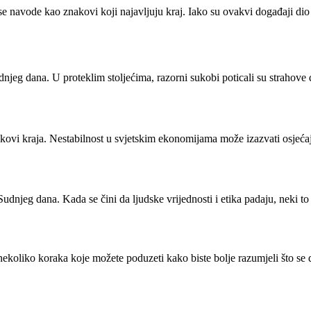
 se navode kao znakovi koji najavljuju kraj. Iako su ovakvi događaji dio
udnjeg dana. U proteklim stoljećima, razorni sukobi poticali su strahove d
kovi kraja. Nestabilnost u svjetskim ekonomijama može izazvati osjećaj 
njeg dana. Kada se čini da ljudske vrijednosti i etika padaju, neki to in
ekoliko koraka koje možete poduzeti kako biste bolje razumjeli što se