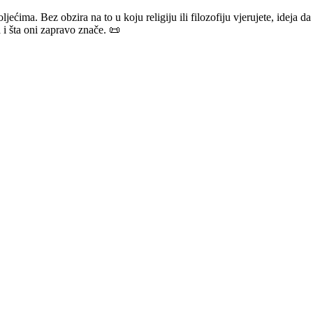
ećima. Bez obzira na to u koju religiju ili filozofiju vjerujete, ideja da p
i šta oni zapravo znače. 📜