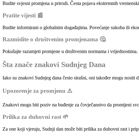
Budite svjesni promjena u prirodi. Česta pojava ekstremnih vremenskih
Pratite vijesti 📰
Budite informirani o globalnim događajima. Povećanje sukoba ili eko
Razmislite o društvenim promjenama 🤔
Pokušajte razumjeti promjene u društvenim normama i vrijednostima. 
Šta znače znakovi Sudnjeg Dana
Iako su znakovi Sudnjeg dana često strašni, oni također mogu nositi 
Upozorenje za promjenu ⚠️
Znakovi mogu biti poziv na buđenje za čovječanstvo da promijeni svoj
Prilika za duhovni rast 🌱
Za one koji vjeruju, Sudnji dan može biti prilika za duhovni rast i pri