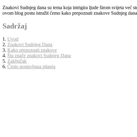
Znakovi Sudnjeg dana su tema koja intrigira ljude širom svijeta već stolj
ovom blog postu istražit ćemo kako prepoznati znakove Sudnjeg dana 
Sadržaj
1.
Uvod
2.
Znakovi Sudnjeg Dana
3.
Kako prepoznati znakove
4.
Šta znače znakovi Sudnjeg Dana
5.
Zaključak
6.
Često postavljana pitanja