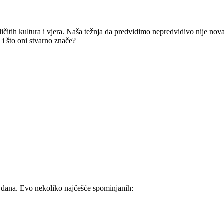
zličitih kultura i vjera. Naša težnja da predvidimo nepredvidivo nije nova
 i što oni stvarno znače?
jeg dana. Evo nekoliko najčešće spominjanih: