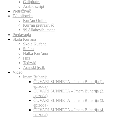
Caliphates
Arabic script
Pretraživač
E-biblioteka
Kur’an Online
Kur’an pretraživač
99 Allahovih imena
Predavanja
Skola Kur'ana
Skola Kur'ana
Sufara
Halka Kur’ana
Hifz
Tedzvid
Arapski jezik
Video
Imam Buharija
ČUVARI SUNNETA – Imam Buharija (1.
epizoda)
ČUVARI SUNNETA – Imam Buharija (2.
epizoda)
ČUVARI SUNNETA – Imam Buharija (3.
epizoda)
ČUVARI SUNNETA – Imam Buharija (4.
epizoda)