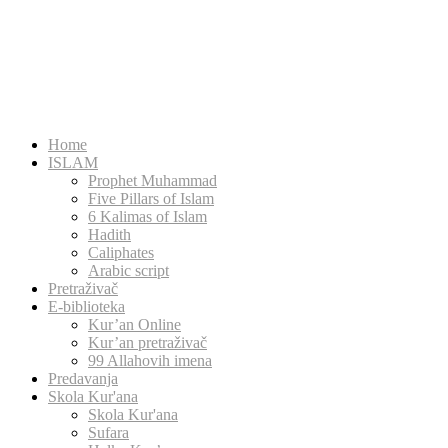
Home
ISLAM
Prophet Muhammad
Five Pillars of Islam
6 Kalimas of Islam
Hadith
Caliphates
Arabic script
Pretraživač
E-biblioteka
Kur’an Online
Kur’an pretraživač
99 Allahovih imena
Predavanja
Skola Kur'ana
Skola Kur'ana
Sufara