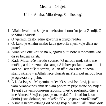
Medina – 14 ajeta
U ime Allaha, Milostivog, Samilosnog!
Allaha hvali ono što je na nebesima i ono što je na Zemlji, On
je Silni i Mudri!
O vjernici, zašto jedno govorite a drugo radite?
O, kako je Allahu mrsko kada govorite riječi koje djela ne
prate!
Allah voli one koji se na Njegovu putu bore u redovima kao
da su bedem čvrsti.
Kada Musa reče narodu svome: “O narode moj, zašto me
mučite, a dobro znate da sam ja Allahov poslanik vama!” – i
kad oni skrenuše u stranu, Allah učini da i srca njihova u
stranu skrenu – a Allah neće ukazati na Pravi put narodu koji
je ogrezao u grijehu.
A kada Isa, sin Merjemin, reče: “O sinovi Israilovi, ja sam
vam Allahov poslanik da vam potvrdim prije mene objavljeni
Tevrat i da vam donesem radosnu vijest o poslaniku čije je
ime Ahmed,* koji će poslije mene doći” – i kad im je on
donio jasne dokaze, oni rekoše: “Ovo je prava vradžbina!”
A ima li nepravednijeg od onoga koji o Allahu laži iznosi dok