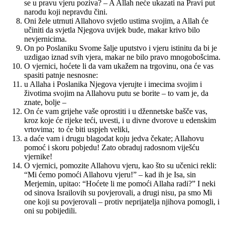
se u pravu vjeru poziva? – A Allah neće ukazati na Pravi put
narodu koji nepravdu čini.
Oni žele utrnuti Allahovo svjetlo ustima svojim, a Allah će
učiniti da svjetla Njegova uvijek bude, makar krivo bilo
nevjernicima.
On po Poslaniku Svome šalje uputstvo i vjeru istinitu da bi je
uzdigao iznad svih vjera, makar ne bilo pravo mnogobošcima.
O vjernici, hoćete li da vam ukažem na trgovinu, ona će vas
spasiti patnje nesnosne:
u Allaha i Poslanika Njegova vjerujte i imecima svojim i
životima svojim na Allahovu putu se borite – to vam je, da
znate, bolje –
On će vam grijehe vaše oprostiti i u džennetske bašče vas,
kroz koje će rijeke teći, uvesti, i u divne dvorove u edenskim
vrtovima; to će biti uspjeh veliki,
a daće vam i drugu blagodat koju jedva čekate; Allahovu
pomoć i skoru pobjedu! Zato obraduj radosnom viješću
vjernike!
O vjernici, pomozite Allahovu vjeru, kao što su učenici rekli:
“Mi ćemo pomoći Allahovu vjeru!” – kad ih je Isa, sin
Merjemin, upitao: “Hoćete li me pomoći Allaha radi?” I neki
od sinova Israilovih su povjerovali, a drugi nisu, pa smo Mi
one koji su povjerovali – protiv neprijatelja njihova pomogli, i
oni su pobijedili.