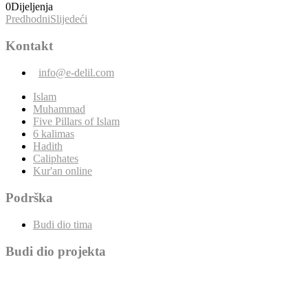
0
Dijeljenja
Predhodni
Slijedeći
Kontakt
info@e-delil.com
Islam
Muhammad
Five Pillars of Islam
6 kalimas
Hadith
Caliphates
Kur'an online
Podrška
Budi dio tima
Budi dio projekta