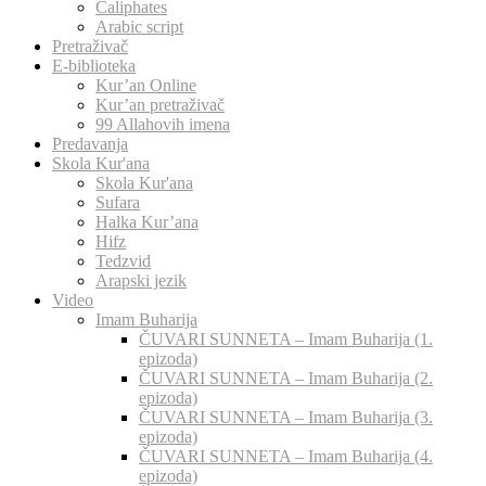
Caliphates
Arabic script
Pretraživač
E-biblioteka
Kur’an Online
Kur’an pretraživač
99 Allahovih imena
Predavanja
Skola Kur'ana
Skola Kur'ana
Sufara
Halka Kur’ana
Hifz
Tedzvid
Arapski jezik
Video
Imam Buharija
ČUVARI SUNNETA – Imam Buharija (1.
epizoda)
ČUVARI SUNNETA – Imam Buharija (2.
epizoda)
ČUVARI SUNNETA – Imam Buharija (3.
epizoda)
ČUVARI SUNNETA – Imam Buharija (4.
epizoda)