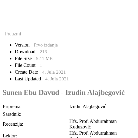
Preuzmi
Version
Prvo izdanje
Download
213
File Size
5.11 MB
File Count
1
Create Date
4. Jula 2021
Last Updated
4. Jula 2021
Sunen Ebu Davud - Izudin Alajbegović
Priprema:
Izudin Alajbegović
Saradnik:
Hfz. Prof. Abdurrahman
Recenzija:
Kuduzović
Hfz. Prof. Abdurrahman
Lektor: