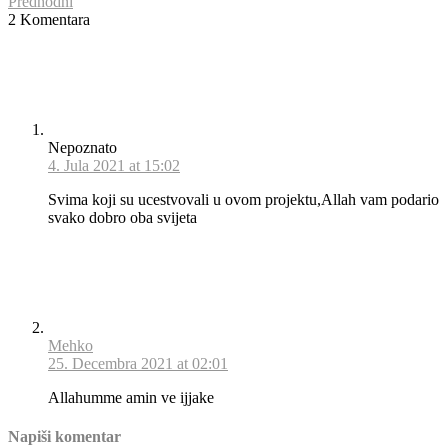
Predhodni
2 Komentara
Nepoznato
4. Jula 2021 at 15:02
Svima koji su ucestvovali u ovom projektu,Allah vam podario
svako dobro oba svijeta
Mehko
25. Decembra 2021 at 02:01
Allahumme amin ve ijjake
Napiši komentar