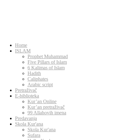
Home
ISLAM
Prophet Muhammad
Five Pillars of Islam
6 Kalimas of Islam
Hadith
Caliphates
Arabic script
Pretraživač
E-biblioteka
Kur’an Online
Kur’an pretraživač
99 Allahovih imena
Predavanja
Skola Kur'ana
Skola Kur'ana
Sufara