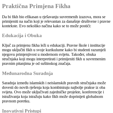
Praktična Primjena Fikha
Da bi fikh bio efikasan u rješavanju suvremenih izazova, mora se
primijeniti na način koji je relevantan za današnje društvene i pravne
kontekste. Evo nekoliko načina kako se to može postići:
Edukacija i Obuka
Ključ za primjenu fikha leži u edukaciji. Pravne škole i institucije
mogu uključiti fikh u svoje kurikulume kako bi studenti razumjeli
njegovu primjenjivost u modernom svijetu. Također, obuka
stručnjaka koji mogu interpretirati i primijeniti fikh u suvremenim
pravnim pitanjima je od suštinskog značaja.
Međunarodna Suradnja
Saradnja između islamskih i neislamskih pravnih stručnjaka može
dovesti do novih rješenja koja kombiniraju najbolje prakse iz oba
svijeta. Ovo može uključivati zajedničke projekte, konferencije i
istraživanja koja istražuju kako fikh može doprinijeti globalnom
pravnom poretku.
Inovativni Pristupi