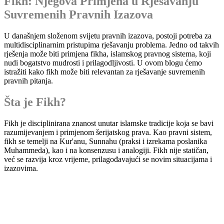
Fikh: Njegova Primjena u Rješavanju
Suvremenih Pravnih Izazova
U današnjem složenom svijetu pravnih izazova, postoji potreba za
multidisciplinarnim pristupima rješavanju problema. Jedno od takvih
rješenja može biti primjena fikha, islamskog pravnog sistema, koji
nudi bogatstvo mudrosti i prilagodljivosti. U ovom blogu ćemo
istražiti kako fikh može biti relevantan za rješavanje suvremenih
pravnih pitanja.
Šta je Fikh?
Fikh je disciplinirana znanost unutar islamske tradicije koja se bavi
razumijevanjem i primjenom šerijatskog prava. Kao pravni sistem,
fikh se temelji na Kur'anu, Sunnahu (praksi i izrekama poslanika
Muhammeda), kao i na konsenzusu i analogiji. Fikh nije statičan,
već se razvija kroz vrijeme, prilagođavajući se novim situacijama i
izazovima.