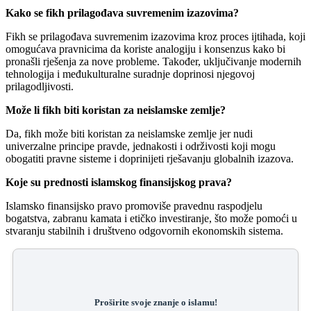
Kako se fikh prilagođava suvremenim izazovima?
Fikh se prilagođava suvremenim izazovima kroz proces ijtihada, koji
omogućava pravnicima da koriste analogiju i konsenzus kako bi
pronašli rješenja za nove probleme. Također, uključivanje modernih
tehnologija i međukulturalne suradnje doprinosi njegovoj
prilagodljivosti.
Može li fikh biti koristan za neislamske zemlje?
Da, fikh može biti koristan za neislamske zemlje jer nudi
univerzalne principe pravde, jednakosti i održivosti koji mogu
obogatiti pravne sisteme i doprinijeti rješavanju globalnih izazova.
Koje su prednosti islamskog finansijskog prava?
Islamsko finansijsko pravo promoviše pravednu raspodjelu
bogatstva, zabranu kamata i etičko investiranje, što može pomoći u
stvaranju stabilnih i društveno odgovornih ekonomskih sistema.
Proširite svoje znanje o islamu!