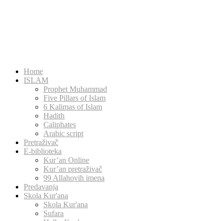
Home
ISLAM
Prophet Muhammad
Five Pillars of Islam
6 Kalimas of Islam
Hadith
Caliphates
Arabic script
Pretraživač
E-biblioteka
Kur’an Online
Kur’an pretraživač
99 Allahovih imena
Predavanja
Skola Kur'ana
Skola Kur'ana
Sufara