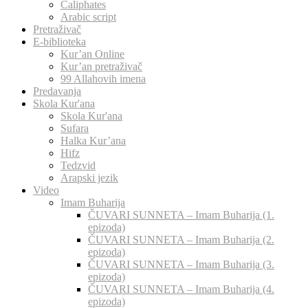
Caliphates
Arabic script
Pretraživač
E-biblioteka
Kur’an Online
Kur’an pretraživač
99 Allahovih imena
Predavanja
Skola Kur'ana
Skola Kur'ana
Sufara
Halka Kur’ana
Hifz
Tedzvid
Arapski jezik
Video
Imam Buharija
ČUVARI SUNNETA – Imam Buharija (1.
epizoda)
ČUVARI SUNNETA – Imam Buharija (2.
epizoda)
ČUVARI SUNNETA – Imam Buharija (3.
epizoda)
ČUVARI SUNNETA – Imam Buharija (4.
epizoda)