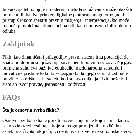
Integracija tehnologije i modernih metoda istraživanja može olakšati
primjenu fikha. Na primjer, digitalne platforme mogu omogućiti
pristup širokom spektru pravnih mišljenja i interpretacija, što može
pomoći pravnicima i donosiocima odluka u donošenju informiranih
odluka.
Zaključak
Fikh, kao dinamičan i prilagodljiv pravni sistem, ima potencijal da
značajno doprinese rješavanju suvremenih pravnih izazova. Njegova
primjena zahtijeva pažljivu edukaciju, međunarodnu saradnju i
inovativne pristupe kako bi se osiguralo da njegova mudrost bude
pravilno iskorištena. U svijetu koji se brzo mijenja, fikh može biti
stabilan izvor pravde, jednakosti i održivosti.
FAQs
Šta je osnovna svrha fikha?
Osnovna svrha fikha je pružiti pravne smjernice koje su u skladu s
islamskim vrednostima, a koje se mogu primijeniti u različitim
aspektima života, uključujući osobne, društvene i ekonomske sfere.