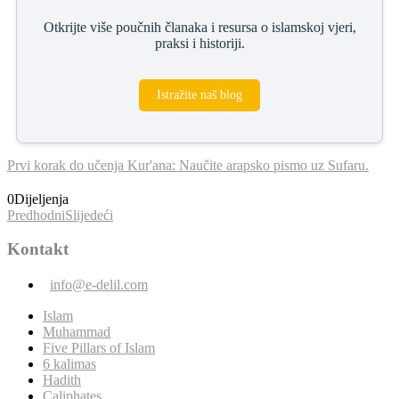
Otkrijte više poučnih članaka i resursa o islamskoj vjeri,
praksi i historiji.
Istražite naš blog
Prvi korak do učenja Kur'ana: Naučite arapsko pismo uz Sufaru.
0
Dijeljenja
Predhodni
Slijedeći
Kontakt
info@e-delil.com
Islam
Muhammad
Five Pillars of Islam
6 kalimas
Hadith
Caliphates