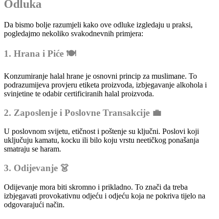
Odluka
Da bismo bolje razumjeli kako ove odluke izgledaju u praksi,
pogledajmo nekoliko svakodnevnih primjera:
1. Hrana i Piće 🍽️
Konzumiranje halal hrane je osnovni princip za muslimane. To
podrazumijeva provjeru etiketa proizvoda, izbjegavanje alkohola i
svinjetine te odabir certificiranih halal proizvoda.
2. Zaposlenje i Poslovne Transakcije 💼
U poslovnom svijetu, etičnost i poštenje su ključni. Poslovi koji
uključuju kamatu, kocku ili bilo koju vrstu neetičkog ponašanja
smatraju se haram.
3. Odijevanje 👗
Odijevanje mora biti skromno i prikladno. To znači da treba
izbjegavati provokativnu odjeću i odjeću koja ne pokriva tijelo na
odgovarajući način.