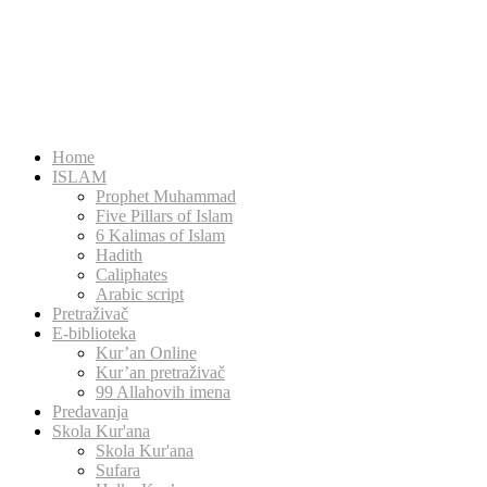
Home
ISLAM
Prophet Muhammad
Five Pillars of Islam
6 Kalimas of Islam
Hadith
Caliphates
Arabic script
Pretraživač
E-biblioteka
Kur’an Online
Kur’an pretraživač
99 Allahovih imena
Predavanja
Skola Kur'ana
Skola Kur'ana
Sufara