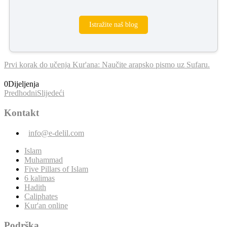
Istražite naš blog
Prvi korak do učenja Kur'ana: Naučite arapsko pismo uz Sufaru.
0
Dijeljenja
Predhodni
Slijedeći
Kontakt
info@e-delil.com
Islam
Muhammad
Five Pillars of Islam
6 kalimas
Hadith
Caliphates
Kur'an online
Podrška