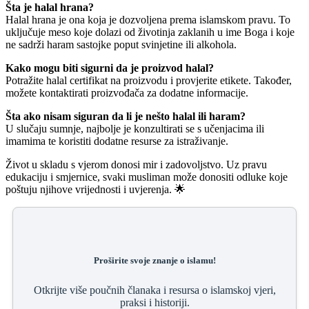
Šta je halal hrana?
Halal hrana je ona koja je dozvoljena prema islamskom pravu. To
uključuje meso koje dolazi od životinja zaklanih u ime Boga i koje
ne sadrži haram sastojke poput svinjetine ili alkohola.
Kako mogu biti sigurni da je proizvod halal?
Potražite halal certifikat na proizvodu i provjerite etikete. Također,
možete kontaktirati proizvođača za dodatne informacije.
Šta ako nisam siguran da li je nešto halal ili haram?
U slučaju sumnje, najbolje je konzultirati se s učenjacima ili
imamima te koristiti dodatne resurse za istraživanje.
Život u skladu s vjerom donosi mir i zadovoljstvo. Uz pravu
edukaciju i smjernice, svaki musliman može donositi odluke koje
poštuju njihove vrijednosti i uvjerenja. 🌟
Proširite svoje znanje o islamu!
Otkrijte više poučnih članaka i resursa o islamskoj vjeri,
praksi i historiji.