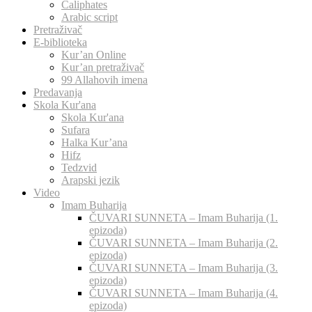
Caliphates
Arabic script
Pretraživač
E-biblioteka
Kur’an Online
Kur’an pretraživač
99 Allahovih imena
Predavanja
Skola Kur'ana
Skola Kur'ana
Sufara
Halka Kur’ana
Hifz
Tedzvid
Arapski jezik
Video
Imam Buharija
ČUVARI SUNNETA – Imam Buharija (1.
epizoda)
ČUVARI SUNNETA – Imam Buharija (2.
epizoda)
ČUVARI SUNNETA – Imam Buharija (3.
epizoda)
ČUVARI SUNNETA – Imam Buharija (4.
epizoda)