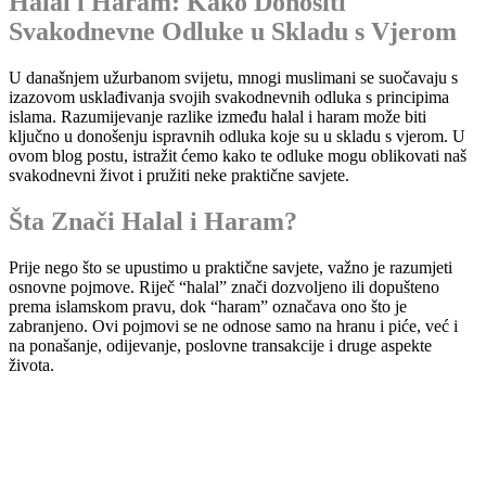
Halal i Haram: Kako Donositi
Svakodnevne Odluke u Skladu s Vjerom
U današnjem užurbanom svijetu, mnogi muslimani se suočavaju s
izazovom usklađivanja svojih svakodnevnih odluka s principima
islama. Razumijevanje razlike između halal i haram može biti
ključno u donošenju ispravnih odluka koje su u skladu s vjerom. U
ovom blog postu, istražit ćemo kako te odluke mogu oblikovati naš
svakodnevni život i pružiti neke praktične savjete.
Šta Znači Halal i Haram?
Prije nego što se upustimo u praktične savjete, važno je razumjeti
osnovne pojmove. Riječ “halal” znači dozvoljeno ili dopušteno
prema islamskom pravu, dok “haram” označava ono što je
zabranjeno. Ovi pojmovi se ne odnose samo na hranu i piće, već i
na ponašanje, odijevanje, poslovne transakcije i druge aspekte
života.