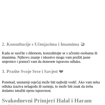
2. Konsultacije s Učenjacima i Imamima 🤝
Kada se suočite s dilemom, konzultirajte se s učenim osobama ili
imamima. Njihovo znanje i iskustvo mogu vam pružiti jasne
smjernice i pomoći vam da donesete ispravnu odluku.
3. Pratite Svoje Srce i Savjest ❤️
Ponekad, unutarnji osjećaj može biti najbolji vodič. Ako vam neka
odluka izaziva nelagodu ili sumnju, to može biti znak da treba
dodatno istražiti njenu ispravnost.
Svakodnevni Primjeri Halal i Haram