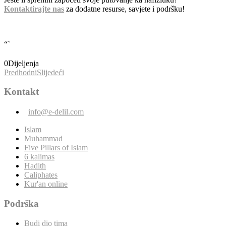
Kontaktirajte nas
za dodatne resurse, savjete i podršku!
“`
0
Dijeljenja
Predhodni
Slijedeći
Kontakt
info@e-delil.com
Islam
Muhammad
Five Pillars of Islam
6 kalimas
Hadith
Caliphates
Kur'an online
Podrška
Budi dio tima