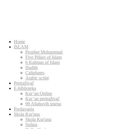
Home
ISLAM
Prophet Muhammad
Five Pillars of Islam
6 Kalimas of Islam
Hadith
Caliphates
Arabic script
Pretraživač
E-biblioteka
Kur’an Online
Kur’an pretraživač
99 Allahovih imena
Predavanja
Skola Kur'ana
Skola Kur'ana
Sufara