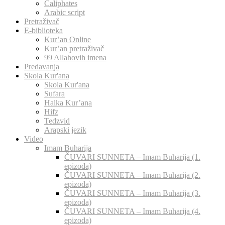
Caliphates
Arabic script
Pretraživač
E-biblioteka
Kur’an Online
Kur’an pretraživač
99 Allahovih imena
Predavanja
Skola Kur'ana
Skola Kur'ana
Sufara
Halka Kur’ana
Hifz
Tedzvid
Arapski jezik
Video
Imam Buharija
ČUVARI SUNNETA – Imam Buharija (1.
epizoda)
ČUVARI SUNNETA – Imam Buharija (2.
epizoda)
ČUVARI SUNNETA – Imam Buharija (3.
epizoda)
ČUVARI SUNNETA – Imam Buharija (4.
epizoda)