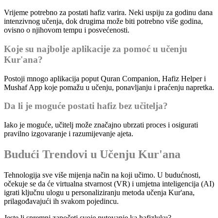
Vrijeme potrebno za postati hafiz varira. Neki uspiju za godinu dana
intenzivnog učenja, dok drugima može biti potrebno više godina,
ovisno o njihovom tempu i posvećenosti.
Koje su najbolje aplikacije za pomoć u učenju
Kur'ana?
Postoji mnogo aplikacija poput Quran Companion, Hafiz Helper i
Mushaf App koje pomažu u učenju, ponavljanju i praćenju napretka.
Da li je moguće postati hafiz bez učitelja?
Iako je moguće, učitelj može značajno ubrzati proces i osigurati
pravilno izgovaranje i razumijevanje ajeta.
Budući Trendovi u Učenju Kur'ana
Tehnologija sve više mijenja način na koji učimo. U budućnosti,
očekuje se da će virtualna stvarnost (VR) i umjetna inteligencija (AI)
igrati ključnu ulogu u personaliziranju metoda učenja Kur'ana,
prilagođavajući ih svakom pojedincu.
Jeste li spremni započeti svoje putovanje ka hafizluku?