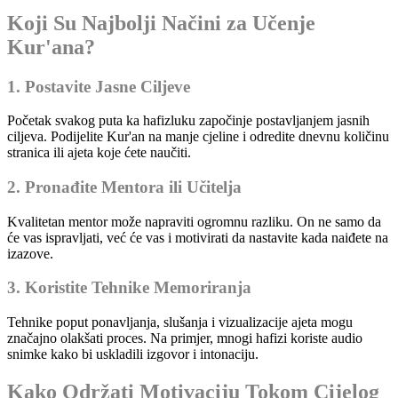
Koji Su Najbolji Načini za Učenje
Kur'ana?
1. Postavite Jasne Ciljeve
Početak svakog puta ka hafizluku započinje postavljanjem jasnih
ciljeva. Podijelite Kur'an na manje cjeline i odredite dnevnu količinu
stranica ili ajeta koje ćete naučiti.
2. Pronađite Mentora ili Učitelja
Kvalitetan mentor može napraviti ogromnu razliku. On ne samo da
će vas ispravljati, već će vas i motivirati da nastavite kada naiđete na
izazove.
3. Koristite Tehnike Memoriranja
Tehnike poput ponavljanja, slušanja i vizualizacije ajeta mogu
značajno olakšati proces. Na primjer, mnogi hafizi koriste audio
snimke kako bi uskladili izgovor i intonaciju.
Kako Održati Motivaciju Tokom Cijelog