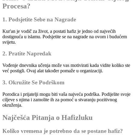
Procesa?
1. Podsjetite Sebe na Nagrade
Kur'an je vodič za život, a postati hafiz je jedno od najvećih
dostignuća u islamu. Podsjetite se na nagrade na ovom i budućem
svijetu.
2. Pratite Napredak
Vođenje dnevnika učenja može vas motivirati kada vidite koliko ste
već postigli. Ovaj alat također pomaže u organizaciji.
3. Okružite Se Podrškom
Porodica i prijatelji mogu biti vaša najveća podrška. Podijelite svoje
ciljeve s njima i zamolite ih za pomoć u stvaranju pozitivnog
okruženja.
Najčešća Pitanja o Hafizluku
Koliko vremena je potrebno da se postane hafiz?