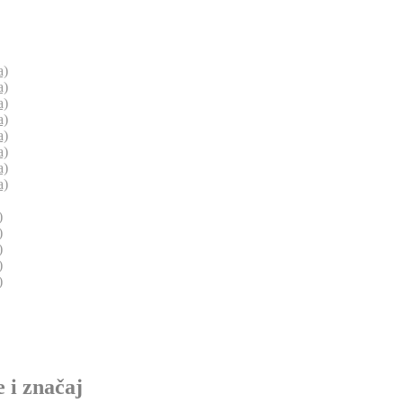
a)
a)
a)
a)
a)
a)
a)
a)
)
)
)
)
)
 i značaj