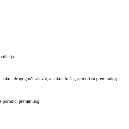
olitelja.
se nakon drugog uči salavat, a nakon trećeg se moli za preminulog.
e porodici preminulog.