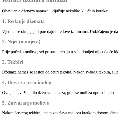
Obavljanje dženaza namaza uključuje nekoliko ključnih koraka:
1. Redanje džemata
Vjernici se okupljaju i poredaju u redove iza imama. Uobičajeno je da
2. Nijet (namjera)
Prije početka molitve, svi prisutni trebaju u sebi donijeti nijjet da će 
3. Tekbiri
Dženaza namaz se sastoji od četiri tekbira. Nakon svakog tekbira, slij
4. Dova za preminulog
Ovo je najvažniji dio dženaza namaza, gdje se moli za oprost i milos
5. Zatvaranje molitve
Nakon četvrtog tekbira, imam završava molitvu kratkom dovom, čime