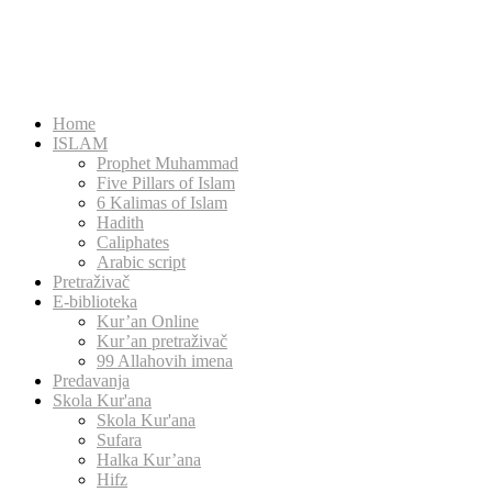
Home
ISLAM
Prophet Muhammad
Five Pillars of Islam
6 Kalimas of Islam
Hadith
Caliphates
Arabic script
Pretraživač
E-biblioteka
Kur’an Online
Kur’an pretraživač
99 Allahovih imena
Predavanja
Skola Kur'ana
Skola Kur'ana
Sufara
Halka Kur’ana
Hifz