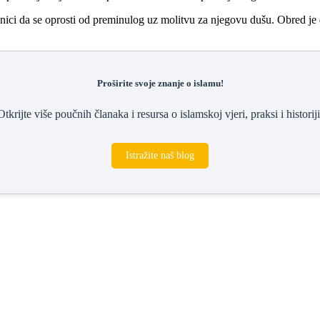
ici da se oprosti od preminulog uz molitvu za njegovu dušu. Obred je du
Proširite svoje znanje o islamu!
Otkrijte više poučnih članaka i resursa o islamskoj vjeri, praksi i historiji
Istražite naš blog