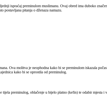
sljednji ispraćaj preminulom muslimanu. Ovaj obred ima duboko značenje
esto postavljana pitanja o dženaza namazu.
ana. Ova molitva je neophodna kako bi se preminulom iskazala počast i
ajednica kako bi se oprostila od preminulog.
tijela preminulog, oblačenje u bijelo platno (kefin) te odabir mjesta 