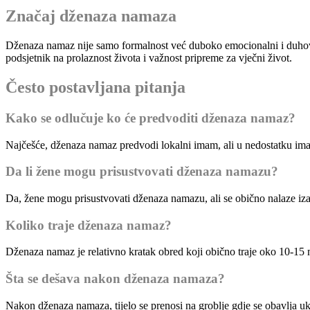
Značaj dženaza namaza
Dženaza namaz nije samo formalnost već duboko emocionalni i duhovni
podsjetnik na prolaznost života i važnost pripreme za vječni život.
Često postavljana pitanja
Kako se odlučuje ko će predvoditi dženaza namaz?
Najčešće, dženaza namaz predvodi lokalni imam, ali u nedostatku imam
Da li žene mogu prisustvovati dženaza namazu?
Da, žene mogu prisustvovati dženaza namazu, ali se obično nalaze iz
Koliko traje dženaza namaz?
Dženaza namaz je relativno kratak obred koji obično traje oko 10-15 m
Šta se dešava nakon dženaza namaza?
Nakon dženaza namaza, tijelo se prenosi na groblje gdje se obavlja u