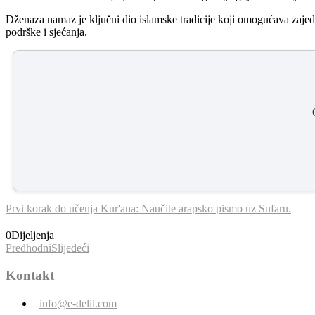
Dženaza namaz je ključni dio islamske tradicije koji omogućava zajedn
podrške i sjećanja.
Prvi korak do učenja Kur'ana: Naučite arapsko pismo uz Sufaru.
0
Dijeljenja
Predhodni
Slijedeći
Kontakt
info@e-delil.com