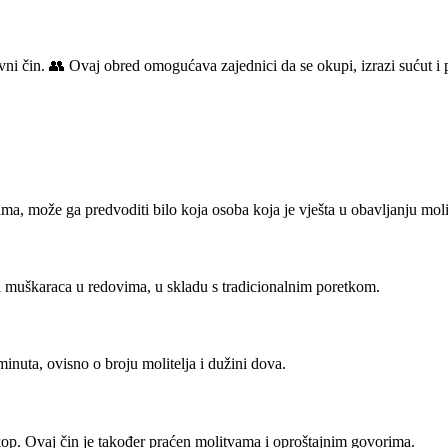
 čin. 👥 Ovaj obred omogućava zajednici da se okupi, izrazi sućut i 
a, može ga predvoditi bilo koja osoba koja je vješta u obavljanju moli
a muškaraca u redovima, u skladu s tradicionalnim poretkom.
inuta, ovisno o broju molitelja i dužini dova.
kop. Ovaj čin je također praćen molitvama i oproštajnim govorima.