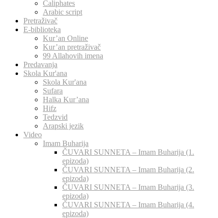
Caliphates
Arabic script
Pretraživač
E-biblioteka
Kur’an Online
Kur’an pretraživač
99 Allahovih imena
Predavanja
Skola Kur'ana
Skola Kur'ana
Sufara
Halka Kur’ana
Hifz
Tedzvid
Arapski jezik
Video
Imam Buharija
ČUVARI SUNNETA – Imam Buharija (1.
epizoda)
ČUVARI SUNNETA – Imam Buharija (2.
epizoda)
ČUVARI SUNNETA – Imam Buharija (3.
epizoda)
ČUVARI SUNNETA – Imam Buharija (4.
epizoda)