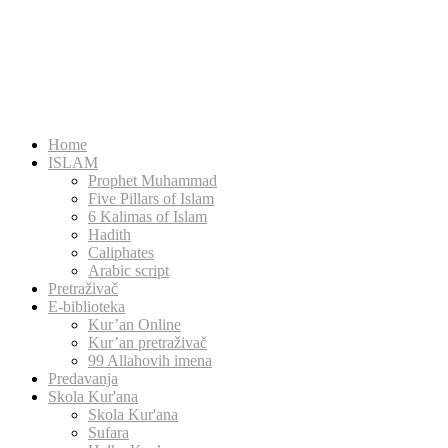
Home
ISLAM
Prophet Muhammad
Five Pillars of Islam
6 Kalimas of Islam
Hadith
Caliphates
Arabic script
Pretraživač
E-biblioteka
Kur’an Online
Kur’an pretraživač
99 Allahovih imena
Predavanja
Skola Kur'ana
Skola Kur'ana
Sufara