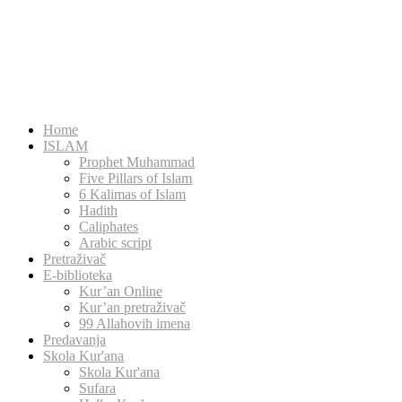
Home
ISLAM
Prophet Muhammad
Five Pillars of Islam
6 Kalimas of Islam
Hadith
Caliphates
Arabic script
Pretraživač
E-biblioteka
Kur’an Online
Kur’an pretraživač
99 Allahovih imena
Predavanja
Skola Kur'ana
Skola Kur'ana
Sufara