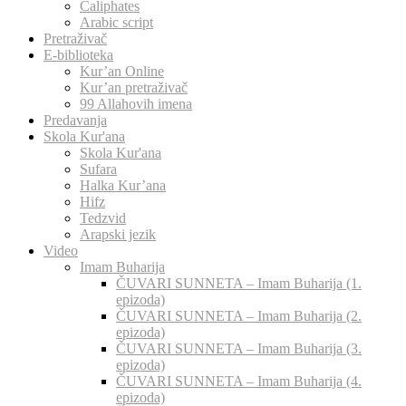
Caliphates
Arabic script
Pretraživač
E-biblioteka
Kur’an Online
Kur’an pretraživač
99 Allahovih imena
Predavanja
Skola Kur'ana
Skola Kur'ana
Sufara
Halka Kur’ana
Hifz
Tedzvid
Arapski jezik
Video
Imam Buharija
ČUVARI SUNNETA – Imam Buharija (1.
epizoda)
ČUVARI SUNNETA – Imam Buharija (2.
epizoda)
ČUVARI SUNNETA – Imam Buharija (3.
epizoda)
ČUVARI SUNNETA – Imam Buharija (4.
epizoda)