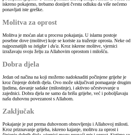
iskreno pokajemo, trebamo donijeti čvrstu odluku da više nećemo
ponavljati iste greške.
Molitva za oprost
Molitva je moćan alat u procesu pokajanja. U islamu postoje
posebne dove (molitve) koje se koriste za traženje oprosta. Neke od
najpoznatijih su
istigfar
i
du'a
. Kroz iskrene molitve, vjernici
izražavaju svoju želju za Allahovim oprostom i milošću.
Dobra djela
Jedan od načina na koji možemo nadoknaditi počinjene grijehe je
kroz činjenje dobrih djela. Ovo može uključivati pomaganje drugim
ljudima, davanje sadake (milostinje), i aktivno učestvovanje u
zajednici. Dobra djela ne samo da brišu grijehe, već i poboljšavaju
našu duhovnu povezanost s Allahom.
Zaključak
Pokajanje je put prema duhovnom obnovljenju i Allahovoj milosti.
Kroz priznavanje grijeha, iskreno kajanje, molitvu za oprost i
činjenje dobrih djela, vjernici mogu pronaći mir i oprost. Sjetimo se