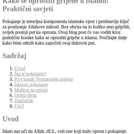
Kako se oprostiti grijehe u islamu:
Praktični savjeti
Pokajanje je temeljna komponenta islamske vjere i predstavlja ključ
za postizanje Allahove milosti. Bez obzira na to koliko smo griješili,
uvijek postoji put ka oprostu. Ovaj blog post će vas voditi kroz
praktične korake kako se oprostiti grijehe u islamu. Pročitajte dalje
kako biste otkrili kako započeti ovaj duhovni put.
Sadržaj
Uvod
Šta je pokajanje?
Prvi korak: Priznavanje grijeha
Iskreno pokajanje
Molitva za oprost
Dobra djela
Zaključak
FAQ
Uvod
Islam nas uči da Allah, dž.š., voli one koji traže oprost i pokajanje.