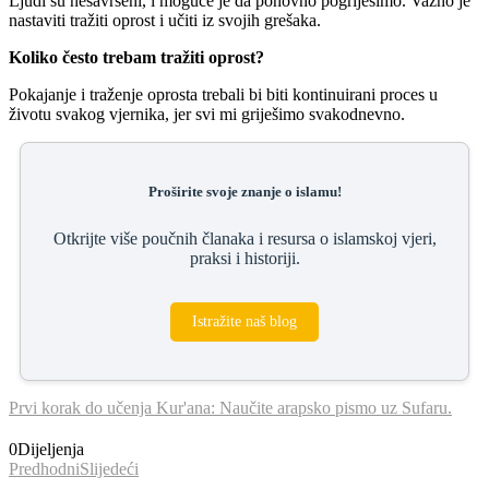
Ljudi su nesavršeni, i moguće je da ponovno pogriješimo. Važno je
nastaviti tražiti oprost i učiti iz svojih grešaka.
Koliko često trebam tražiti oprost?
Pokajanje i traženje oprosta trebali bi biti kontinuirani proces u
životu svakog vjernika, jer svi mi griješimo svakodnevno.
Proširite svoje znanje o islamu!
Otkrijte više poučnih članaka i resursa o islamskoj vjeri,
praksi i historiji.
Istražite naš blog
Prvi korak do učenja Kur'ana: Naučite arapsko pismo uz Sufaru.
0
Dijeljenja
Predhodni
Slijedeći