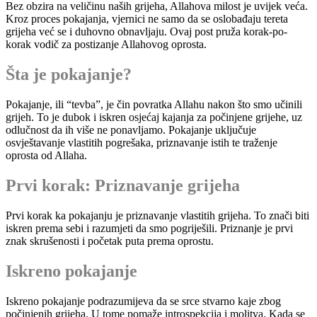
Bez obzira na veličinu naših grijeha, Allahova milost je uvijek veća.
Kroz proces pokajanja, vjernici ne samo da se oslobađaju tereta
grijeha već se i duhovno obnavljaju. Ovaj post pruža korak-po-
korak vodič za postizanje Allahovog oprosta.
Šta je pokajanje?
Pokajanje, ili “tevba”, je čin povratka Allahu nakon što smo učinili
grijeh. To je dubok i iskren osjećaj kajanja za počinjene grijehe, uz
odlučnost da ih više ne ponavljamo. Pokajanje uključuje
osvještavanje vlastitih pogrešaka, priznavanje istih te traženje
oprosta od Allaha.
Prvi korak: Priznavanje grijeha
Prvi korak ka pokajanju je priznavanje vlastitih grijeha. To znači biti
iskren prema sebi i razumjeti da smo pogriješili. Priznanje je prvi
znak skrušenosti i početak puta prema oprostu.
Iskreno pokajanje
Iskreno pokajanje podrazumijeva da se srce stvarno kaje zbog
počinjenih grijeha. U tome pomaže introspekcija i molitva. Kada se