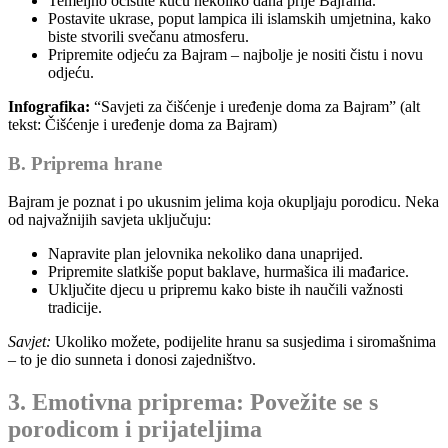
Temeljno očistite kuću nekoliko dana prije Bajrama.
Postavite ukrase, poput lampica ili islamskih umjetnina, kako
biste stvorili svečanu atmosferu.
Pripremite odjeću za Bajram – najbolje je nositi čistu i novu
odjeću.
Infografika:
“Savjeti za čišćenje i uređenje doma za Bajram” (alt
tekst: Čišćenje i uređenje doma za Bajram)
B. Priprema hrane
Bajram je poznat i po ukusnim jelima koja okupljaju porodicu. Neka
od najvažnijih savjeta uključuju:
Napravite plan jelovnika nekoliko dana unaprijed.
Pripremite slatkiše poput baklave, hurmašica ili mađarice.
Uključite djecu u pripremu kako biste ih naučili važnosti
tradicije.
Savjet:
Ukoliko možete, podijelite hranu sa susjedima i siromašnima
– to je dio sunneta i donosi zajedništvo.
3. Emotivna priprema: Povežite se s
porodicom i prijateljima