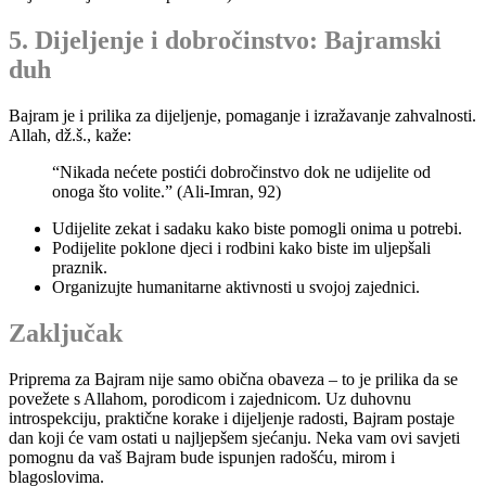
5. Dijeljenje i dobročinstvo: Bajramski
duh
Bajram je i prilika za dijeljenje, pomaganje i izražavanje zahvalnosti.
Allah, dž.š., kaže:
“Nikada nećete postići dobročinstvo dok ne udijelite od
onoga što volite.” (Ali-Imran, 92)
Udijelite zekat i sadaku kako biste pomogli onima u potrebi.
Podijelite poklone djeci i rodbini kako biste im uljepšali
praznik.
Organizujte humanitarne aktivnosti u svojoj zajednici.
Zaključak
Priprema za Bajram nije samo obična obaveza – to je prilika da se
povežete s Allahom, porodicom i zajednicom. Uz duhovnu
introspekciju, praktične korake i dijeljenje radosti, Bajram postaje
dan koji će vam ostati u najljepšem sjećanju. Neka vam ovi savjeti
pomognu da vaš Bajram bude ispunjen radošću, mirom i
blagoslovima.