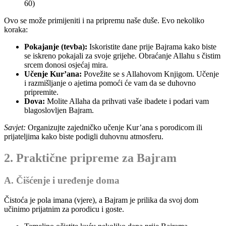
60)
Ovo se može primijeniti i na pripremu naše duše. Evo nekoliko
koraka:
Pokajanje (tevba):
Iskoristite dane prije Bajrama kako biste
se iskreno pokajali za svoje grijehe. Obraćanje Allahu s čistim
srcem donosi osjećaj mira.
Učenje Kur’ana:
Povežite se s Allahovom Knjigom. Učenje
i razmišljanje o ajetima pomoći će vam da se duhovno
pripremite.
Dova:
Molite Allaha da prihvati vaše ibadete i podari vam
blagoslovljen Bajram.
Savjet:
Organizujte zajedničko učenje Kur’ana s porodicom ili
prijateljima kako biste podigli duhovnu atmosferu.
2. Praktične pripreme za Bajram
A. Čišćenje i uređenje doma
Čistoća je pola imana (vjere), a Bajram je prilika da svoj dom
učinimo prijatnim za porodicu i goste.