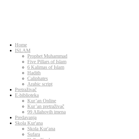
Home
ISLAM
Prophet Muhammad
Five Pillars of Islam
6 Kalimas of Islam
Hadith
Caliphates
Arabic script
Pretraživač
E-biblioteka
Kur’an Online
Kur’an pretraživač
99 Allahovih imena
Predavanja
Skola Kur'ana
Skola Kur'ana
Sufara