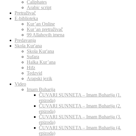
Caliphates
Arabic script
Pretraživač
E-biblioteka
Kur’an Online
Kur’an pretraživač
99 Allahovih imena
Predavanja
Skola Kur'ana
Skola Kur'ana
Sufara
Halka Kur’ana
Hifz
Tedzvid
Arapski jezik
Video
Imam Buharija
ČUVARI SUNNETA – Imam Buharija (1.
epizoda)
ČUVARI SUNNETA – Imam Buharija (2.
epizoda)
ČUVARI SUNNETA – Imam Buharija (3.
epizoda)
ČUVARI SUNNETA – Imam Buharija (4.
epizoda)