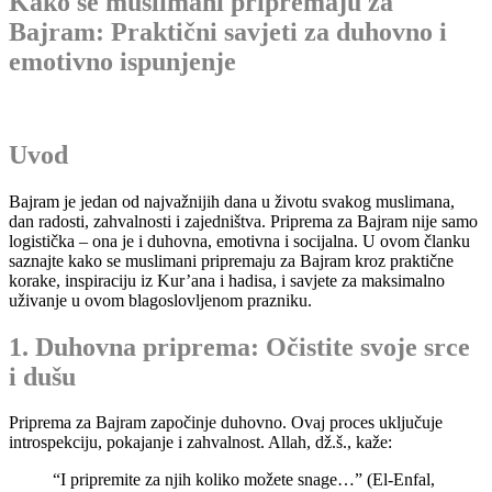
Kako se muslimani pripremaju za
Bajram: Praktični savjeti za duhovno i
emotivno ispunjenje
Uvod
Bajram je jedan od najvažnijih dana u životu svakog muslimana,
dan radosti, zahvalnosti i zajedništva. Priprema za Bajram nije samo
logistička – ona je i duhovna, emotivna i socijalna. U ovom članku
saznajte kako se muslimani pripremaju za Bajram kroz praktične
korake, inspiraciju iz Kur’ana i hadisa, i savjete za maksimalno
uživanje u ovom blagoslovljenom prazniku.
1. Duhovna priprema: Očistite svoje srce
i dušu
Priprema za Bajram započinje duhovno. Ovaj proces uključuje
introspekciju, pokajanje i zahvalnost. Allah, dž.š., kaže:
“I pripremite za njih koliko možete snage…” (El-Enfal,