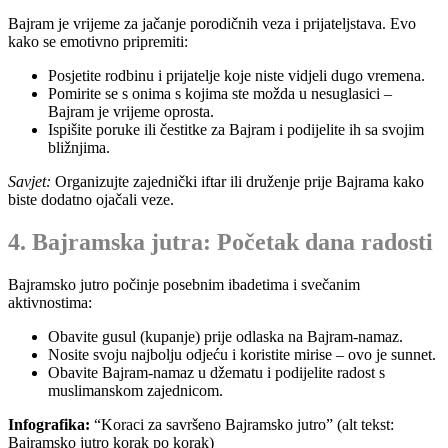
Bajram je vrijeme za jačanje porodičnih veza i prijateljstava. Evo
kako se emotivno pripremiti:
Posjetite rodbinu i prijatelje koje niste vidjeli dugo vremena.
Pomirite se s onima s kojima ste možda u nesuglasici –
Bajram je vrijeme oprosta.
Ispišite poruke ili čestitke za Bajram i podijelite ih sa svojim
bližnjima.
Savjet:
Organizujte zajednički iftar ili druženje prije Bajrama kako
biste dodatno ojačali veze.
4. Bajramska jutra: Početak dana radosti
Bajramsko jutro počinje posebnim ibadetima i svečanim
aktivnostima:
Obavite gusul (kupanje) prije odlaska na Bajram-namaz.
Nosite svoju najbolju odjeću i koristite mirise – ovo je sunnet.
Obavite Bajram-namaz u džematu i podijelite radost s
muslimanskom zajednicom.
Infografika:
“Koraci za savršeno Bajramsko jutro” (alt tekst:
Bajramsko jutro korak po korak)