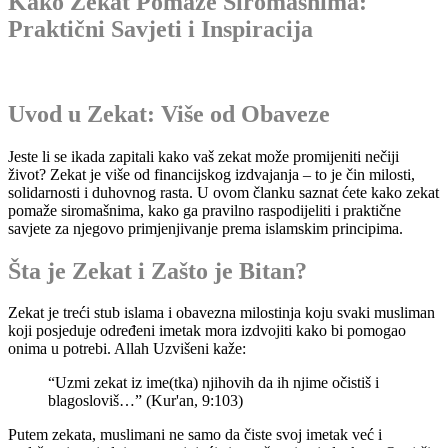
Kako Zekat Pomaže Siromašnima:
Praktični Savjeti i Inspiracija
Uvod u Zekat: Više od Obaveze
Jeste li se ikada zapitali kako vaš zekat može promijeniti nečiji
život? Zekat je više od financijskog izdvajanja – to je čin milosti,
solidarnosti i duhovnog rasta. U ovom članku saznat ćete kako zekat
pomaže siromašnima, kako ga pravilno raspodijeliti i praktične
savjete za njegovo primjenjivanje prema islamskim principima.
Šta je Zekat i Zašto je Bitan?
Zekat je treći stub islama i obavezna milostinja koju svaki musliman
koji posjeduje određeni imetak mora izdvojiti kako bi pomogao
onima u potrebi. Allah Uzvišeni kaže:
“Uzmi zekat iz ime(tka) njihovih da ih njime očistiš i
blagosloviš…” (Kur'an, 9:103)
Putem zekata, muslimani ne samo da čiste svoj imetak već i