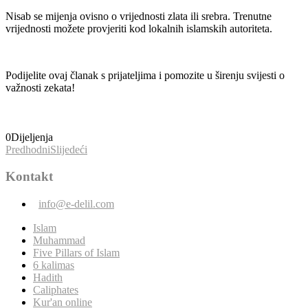
Nisab se mijenja ovisno o vrijednosti zlata ili srebra. Trenutne
vrijednosti možete provjeriti kod lokalnih islamskih autoriteta.
Podijelite ovaj članak s prijateljima i pomozite u širenju svijesti o
važnosti zekata!
0
Dijeljenja
Predhodni
Slijedeći
Kontakt
info@e-delil.com
Islam
Muhammad
Five Pillars of Islam
6 kalimas
Hadith
Caliphates
Kur'an online