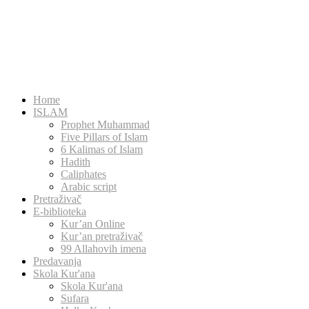
Home
ISLAM
Prophet Muhammad
Five Pillars of Islam
6 Kalimas of Islam
Hadith
Caliphates
Arabic script
Pretraživač
E-biblioteka
Kur’an Online
Kur’an pretraživač
99 Allahovih imena
Predavanja
Skola Kur'ana
Skola Kur'ana
Sufara