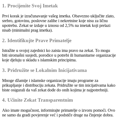
1. Procijenite Svoj Imetak
Prvi korak je izračunavanje vašeg imetka. Obavezno uključite zlato,
srebro, gotovinu, poslovne zalihe i nekretnine koje nisu za ličnu
upotrebu. Zekat se izdaje u iznosu od 2,5% na imetak koji prelazi
nisab (minimalni prag imetka).
2. Identifikujte Prave Primatelje
Istražite u svojoj zajednici ko zaista ima pravo na zekat. To mogu
biti siromašni susjedi, porodice u potrebi ili humanitarne organizacije
koje djeluju u skladu s islamskim principima.
3. Pridružite se Lokalnim Inicijativama
Mnoge džamije i islamske organizacije imaju programe za
prikupljanje i distribuciju zekata. Pridružite se tim inicijativama kako
biste osigurali da vaš zekat dođe do onih kojima je najpotrebniji.
4. Učinite Zekat Transparentnim
Ako imate mogućnost, informirajte primatelje o izvoru pomoći. Ovo
ne samo da gradi povjerenje već i podstiče druge na činjenje dobra.