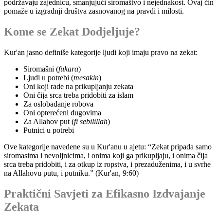
podržavaju zajednicu, smanjujući siromaštvo i nejednakost. Ovaj čin
pomaže u izgradnji društva zasnovanog na pravdi i milosti.
Kome se Zekat Dodjeljuje?
Kur'an jasno definiše kategorije ljudi koji imaju pravo na zekat:
Siromašni (
fukara
)
Ljudi u potrebi (
mesakin
)
Oni koji rade na prikupljanju zekata
Oni čija srca treba pridobiti za islam
Za oslobađanje robova
Oni opterećeni dugovima
Za Allahov put (
fi sebilillah
)
Putnici u potrebi
Ove kategorije navedene su u Kur'anu u ajetu: “Zekat pripada samo
siromasima i nevoljnicima, i onima koji ga prikupljaju, i onima čija
srca treba pridobiti, i za otkup iz ropstva, i prezaduženima, i u svrhe
na Allahovu putu, i putniku.” (Kur'an, 9:60)
Praktični Savjeti za Efikasno Izdvajanje
Zekata