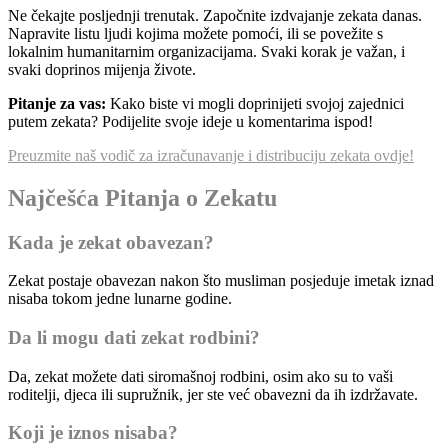
Ne čekajte posljednji trenutak. Započnite izdvajanje zekata danas.
Napravite listu ljudi kojima možete pomoći, ili se povežite s
lokalnim humanitarnim organizacijama. Svaki korak je važan, i
svaki doprinos mijenja živote.
Pitanje za vas:
Kako biste vi mogli doprinijeti svojoj zajednici
putem zekata? Podijelite svoje ideje u komentarima ispod!
Preuzmite naš vodič za izračunavanje i distribuciju zekata ovdje!
Najčešća Pitanja o Zekatu
Kada je zekat obavezan?
Zekat postaje obavezan nakon što musliman posjeduje imetak iznad
nisaba tokom jedne lunarne godine.
Da li mogu dati zekat rodbini?
Da, zekat možete dati siromašnoj rodbini, osim ako su to vaši
roditelji, djeca ili supružnik, jer ste već obavezni da ih izdržavate.
Koji je iznos nisaba?