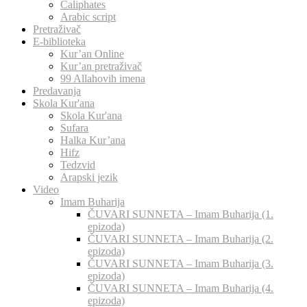
Caliphates
Arabic script
Pretraživač
E-biblioteka
Kur’an Online
Kur’an pretraživač
99 Allahovih imena
Predavanja
Skola Kur'ana
Skola Kur'ana
Sufara
Halka Kur’ana
Hifz
Tedzvid
Arapski jezik
Video
Imam Buharija
ČUVARI SUNNETA – Imam Buharija (1.
epizoda)
ČUVARI SUNNETA – Imam Buharija (2.
epizoda)
ČUVARI SUNNETA – Imam Buharija (3.
epizoda)
ČUVARI SUNNETA – Imam Buharija (4.
epizoda)