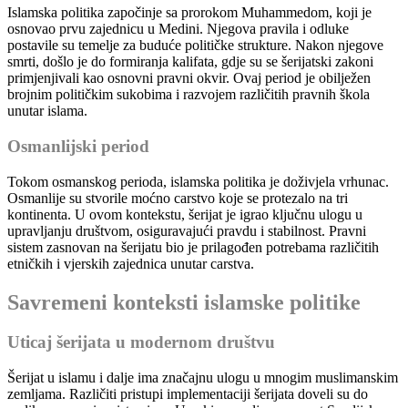
Islamska politika započinje sa prorokom Muhammedom, koji je
osnovao prvu zajednicu u Medini. Njegova pravila i odluke
postavile su temelje za buduće političke strukture. Nakon njegove
smrti, došlo je do formiranja kalifata, gdje su se šerijatski zakoni
primjenjivali kao osnovni pravni okvir. Ovaj period je obilježen
brojnim političkim sukobima i razvojem različitih pravnih škola
unutar islama.
Osmanlijski period
Tokom osmanskog perioda, islamska politika je doživjela vrhunac.
Osmanlije su stvorile moćno carstvo koje se protezalo na tri
kontinenta. U ovom kontekstu, šerijat je igrao ključnu ulogu u
upravljanju društvom, osiguravajući pravdu i stabilnost. Pravni
sistem zasnovan na šerijatu bio je prilagođen potrebama različitih
etničkih i vjerskih zajednica unutar carstva.
Savremeni konteksti islamske politike
Uticaj šerijata u modernom društvu
Šerijat u islamu i dalje ima značajnu ulogu u mnogim muslimanskim
zemljama. Različiti pristupi implementaciji šerijata doveli su do