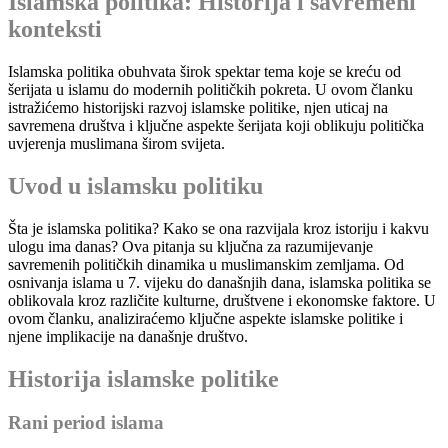
Islamska politika: Historija i savremeni
konteksti
Islamska politika obuhvata širok spektar tema koje se kreću od
šerijata u islamu do modernih političkih pokreta. U ovom članku
istražićemo historijski razvoj islamske politike, njen uticaj na
savremena društva i ključne aspekte šerijata koji oblikuju politička
uvjerenja muslimana širom svijeta.
Uvod u islamsku politiku
Šta je islamska politika? Kako se ona razvijala kroz istoriju i kakvu
ulogu ima danas? Ova pitanja su ključna za razumijevanje
savremenih političkih dinamika u muslimanskim zemljama. Od
osnivanja islama u 7. vijeku do današnjih dana, islamska politika se
oblikovala kroz različite kulturne, društvene i ekonomske faktore. U
ovom članku, analiziraćemo ključne aspekte islamske politike i
njene implikacije na današnje društvo.
Historija islamske politike
Rani period islama