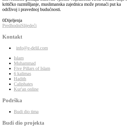
kritičko razmišljanje, muslimanska zajednica može pronaći put ka
održivoj i pravednoj budućnosti.
0
Dijeljenja
Predhodni
Slijedeći
Kontakt
info@e-delil.com
Islam
Muhammad
Five Pillars of Islam
6 kalimas
Hadith
Caliphates
Kur'an online
Podrška
Budi dio tima
Budi dio projekta