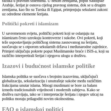
razlika u pravnim sistemima. U nekim zemljama, poput Saudijske
Arabije, šerijat je osnova cijelog pravnog sistema, dok se u drugim
zemljama, kao što su Turska ili Egipat, primjenjuju sekularni zakoni
uz određene elemente šerijata.
Politički pokreti i islamizam
U savremenom svijetu, politički pokreti koji se oslanjaju na
islamizam često uzrokuju kontroverze i sukobe. Ovi pokreti, koji
teže uspostavljanju političkog sistema zasnovanog na šerijatu,
suočavaju se s otporom sekularnih država i međunarodne zajednice.
Primjeri uključuju pokrete poput Muslimanske braće i ISIS-a, koji su
različito interpretirali šerijat i njegovu ulogu u društvu.
Izazovi i budućnost islamske politike
Islamska politika se suočava s brojnim izazovima, uključujući
globalizaciju, sekularizaciju i unutrašnje sukobe među različitim
frakcijama unutar islama. Mnogi muslimani se bore za balans
između tradicionalnih vrijednosti i modernih zahtjeva. Kako se
društva razvijaju, tako se i interpretacije šerijata i njegov uticaj na
politiku moraju prilagoditi novim okolnostima.
FAQ o islamskoj politici