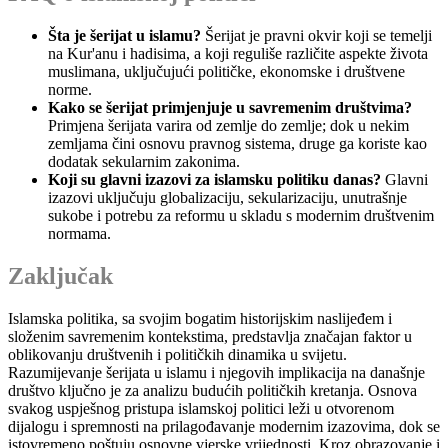
Šta je šerijat u islamu?
Šerijat je pravni okvir koji se temelji
na Kur'anu i hadisima, a koji reguliše različite aspekte života
muslimana, uključujući političke, ekonomske i društvene
norme.
Kako se šerijat primjenjuje u savremenim društvima?
Primjena šerijata varira od zemlje do zemlje; dok u nekim
zemljama čini osnovu pravnog sistema, druge ga koriste kao
dodatak sekularnim zakonima.
Koji su glavni izazovi za islamsku politiku danas?
Glavni
izazovi uključuju globalizaciju, sekularizaciju, unutrašnje
sukobe i potrebu za reformu u skladu s modernim društvenim
normama.
Zaključak
Islamska politika, sa svojim bogatim historijskim naslijeđem i
složenim savremenim kontekstima, predstavlja značajan faktor u
oblikovanju društvenih i političkih dinamika u svijetu.
Razumijevanje šerijata u islamu i njegovih implikacija na današnje
društvo ključno je za analizu budućih političkih kretanja. Osnova
svakog uspješnog pristupa islamskoj politici leži u otvorenom
dijalogu i spremnosti na prilagođavanje modernim izazovima, dok se
istovremeno poštuju osnovne vjerske vrijednosti. Kroz obrazovanje i