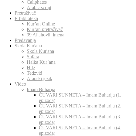
Caliphates
Arabic script
Pretraživač
E-biblioteka
Kur’an Online
Kur’an pretraživač
99 Allahovih imena
Predavanja
Skola Kur'ana
Skola Kur'ana
Sufara
Halka Kur’ana
Hifz
Tedzvid
Arapski jezik
Video
Imam Buharija
ČUVARI SUNNETA – Imam Buharija (1.
epizoda)
ČUVARI SUNNETA – Imam Buharija (2.
epizoda)
ČUVARI SUNNETA – Imam Buharija (3.
epizoda)
ČUVARI SUNNETA – Imam Buharija (4.
epizoda)