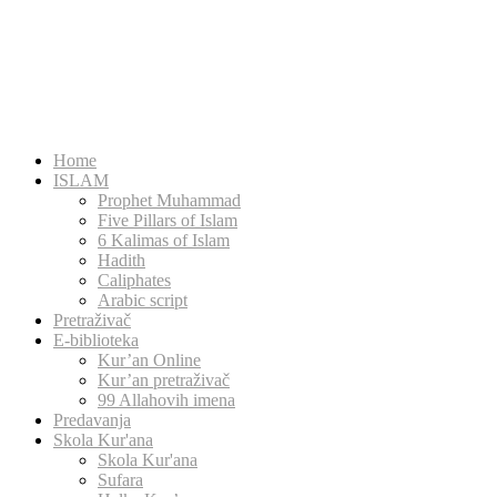
Home
ISLAM
Prophet Muhammad
Five Pillars of Islam
6 Kalimas of Islam
Hadith
Caliphates
Arabic script
Pretraživač
E-biblioteka
Kur’an Online
Kur’an pretraživač
99 Allahovih imena
Predavanja
Skola Kur'ana
Skola Kur'ana
Sufara