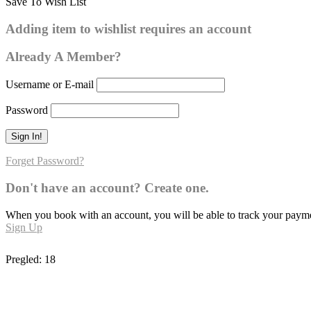
Save To Wish List
Buharija – broj hadisa: 92
Adding item to wishlist requires an account
Already A Member?
Username or E-mail
Password
Forget Password?
Don't have an account? Create one.
When you book with an account, you will be able to track your payment 
Sign Up
Pregled:
18