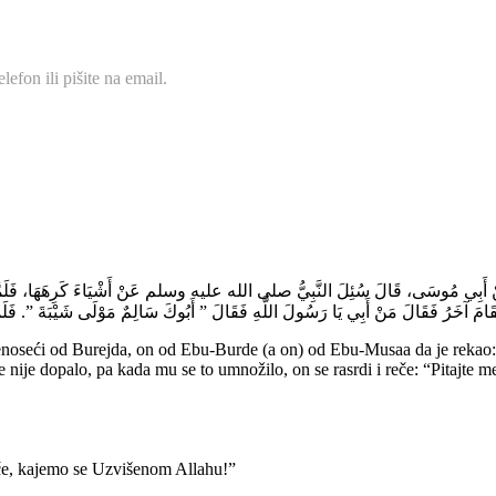
efon ili pišite na email.
دَةَ، عَنْ أَبِي مُوسَى، قَالَ سُئِلَ النَّبِيُّ صلى الله عليه وسلم عَنْ أَشْيَاءَ كَرِهَهَا، فَلَمَّا 
فَقَامَ آخَرُ فَقَالَ مَنْ أَبِي يَا رَسُولَ اللَّهِ فَقَالَ ‏”‏ أَبُوكَ سَالِمٌ مَوْلَى شَيْبَةَ ‏”‏‏.‏ فَلَ
eći od Burejda, on od Ebu-Burde (a on) od Ebu-Musaa da je rekao:
e nije dopalo, pa kada mu se to umnožilo, on se rasrdi i reče: “Pitajte m
če, kajemo se Uzvišenom Allahu!”