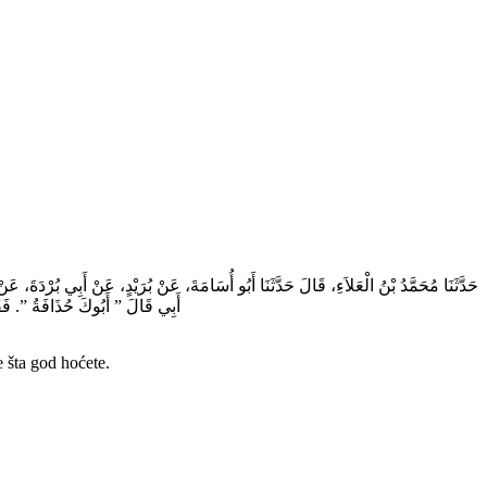
حَدَّثَنَا مُحَمَّدُ بْنُ الْعَلاَءِ، قَالَ حَدَّثَنَا أَبُو أُسَامَةَ، عَنْ بُرَيْدٍ، عَنْ أَبِي بُرْ
أَبِي قَالَ ‏”‏ أَبُوكَ حُذَافَةُ ‏”‏‏.‏ 
e šta god hoćete.