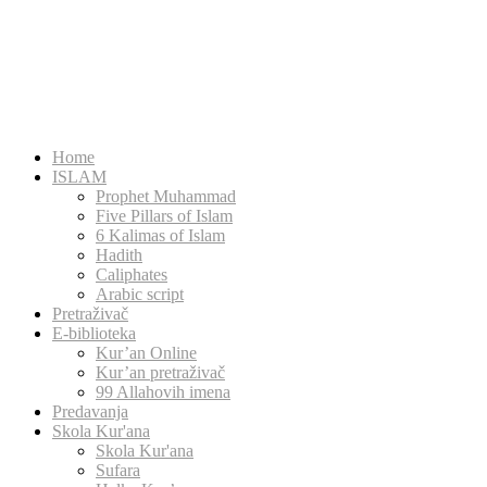
Home
ISLAM
Prophet Muhammad
Five Pillars of Islam
6 Kalimas of Islam
Hadith
Caliphates
Arabic script
Pretraživač
E-biblioteka
Kur’an Online
Kur’an pretraživač
99 Allahovih imena
Predavanja
Skola Kur'ana
Skola Kur'ana
Sufara