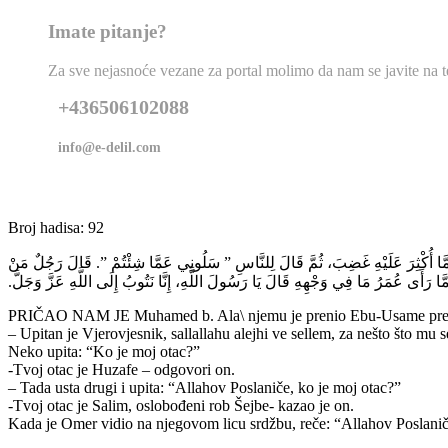
Imate pitanje?
Za sve nejasnoće vezane za portal molimo da nam se javite na tel
+436506102088
info@e-delil.com
Broj hadisa: 92
أُكْثِرَ عَلَيْهِ غَضِبَ، ثُمَّ قَالَ لِلنَّاسِ ‏”‏ سَلُونِي عَمَّا شِئْتُمْ ‏”‏‏.‏ قَالَ رَجُلٌ مَنْ
مَّا رَأَى عُمَرُ مَا فِي وَجْهِهِ قَالَ يَا رَسُولَ اللَّهِ، إِنَّا نَتُوبُ إِلَى اللَّهِ عَزَّ وَجَلَّ‏.‏
PRIČAO NAM JE Muhamed b. Ala\ njemu je prenio Ebu-Usame prenos
– Upitan je Vjerovjesnik, sallallahu alejhi ve sellem, za nešto što mu s
Neko upita: “Ko je moj otac?”
-Tvoj otac je Huzafe – odgovori on.
– Tada usta drugi i upita: “Allahov Poslaniče, ko je moj otac?”
-Tvoj otac je Salim, oslobođeni rob Šejbe- kazao je on.
Kada je Omer vidio na njegovom licu srdžbu, reče: “Allahov Poslani