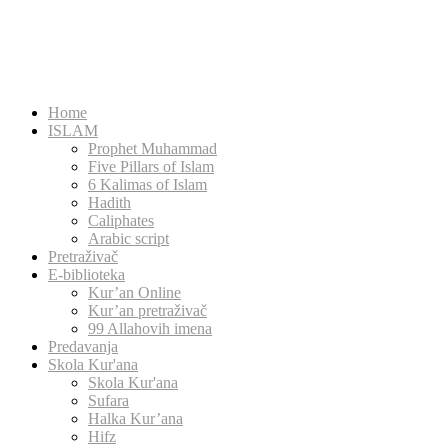
Home
ISLAM
Prophet Muhammad
Five Pillars of Islam
6 Kalimas of Islam
Hadith
Caliphates
Arabic script
Pretraživač
E-biblioteka
Kur’an Online
Kur’an pretraživač
99 Allahovih imena
Predavanja
Skola Kur'ana
Skola Kur'ana
Sufara
Halka Kur’ana
Hifz