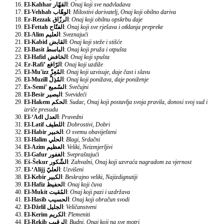
El-Kahhar
القهّار
:
Onaj koji sve nadvladava
El-Vehhab
الوهّاب
:
Milostivi darivatelj, Onaj koji obilno dariva
Er-Rezzak
الرزّاق
:
Onaj koji obilnu opskrbu daje
El-Fettah
الفتّاح
:
Onaj koji sve rješava i otklanja prepreke
El-Alim
العليم
:
Sveznajući
El-Kabid
القابض
:
Onaj koji steže i stišće
El-Basit
الباسط
:
Onaj koji pruža i otpušta
El-Hafid
الخافض
:
Onaj koji spušta
Er-Rafi’
الرّافع
:
Onaj koji uzdiže
El-Mu'izz
المُعِزّ
:
Onaj koji uzvisuje, daje čast i slavu
El-Muzill
المُذِلّ
:
Onaj koji ponižava, daje poniženje
Es-Semi’
السّميع
:
Svečujni
El-Besir
البصير
:
Svevideći
El-Hakem
الحكم
:
Sudac, Onaj koji postavlja svoja pravila, donosi svoj sud i
izriče presudu
El-‘Adl
العدل
:
Pravedni
El-Latif
اللطيف
:
Dobrostivi, Dobri
El-Habir
الخبير
:
O svemu obaviješteni
El-Halim
الحلي
:
Blagi, Srdačni
El-Azim
العظيم
:
Veliki, Neizmjerljivi
El-Gafur
الغفور
:
Svepraštajući
Eš-Šekur
الشّكور
:
Zahvalni, Onaj koji uzvraća nagradom za vjernost
El-‘Alijj
العليّ
:
Uzvišeni
El-Kebir
الكبير
:
Beskrajno veliki, Najizdignutiji
El-Hafiz
الحفيظ
:
Onaj koji čuva
El-Mukit
المُقيت
:
Onaj koji pazi i uzdržava
El-Hasib
الحسيب
:
Onaj koji obračun svodi
El-Dželil
الجليل
:
Veličanstveni
El-Kerim
الكريم
:
Plemeniti
El-Rekib
الرقيب
:
Budni, Onaj koji na sve motri