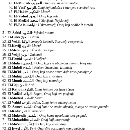
El-Mudžib
المجيب
:
Onaj koji uslišava molbe
El-Vasi’
الواسع
:
Onaj koji milošću i znanjem sve obuhvata
El-Hakim
الحكيم
:
Mudri
El-Vedud
الودود
:
Onaj koji voli
El-Medžid
المجيد
:
Slavljeni, Najslavniji
El-Ba'is
الباعث
:
Uskrsavatelj, Onaj koji podiže iz mrtvih
51.
Eš-Šahid
الشّهيد:
Svjedok svemu
52.
El-Hakk
الحقّ:
Istiniti
53.
El-Vekil
الوكيل:
Sveopći Skrbnik, Staratelj, Povjerenik
54.
El-Kavijj
القوي:
Moćni
55.
El-Metin
المتين:
Čvrsti, Postojani
56.
El-Velijj
الوليّ:
Zaštitnik
57.
El-Hamid
الحميد:
Hvaljeni
58.
El-Muhsi
المُحصي:
Onaj koji sve obuhvata i svemu broj zna
59.
El-Mubdi
المُبدئ:
Početni Stvaralac, Izumitelj
60.
El-Mu'id
المُعيد:
Onaj koji nakon smrti daje novo postojanje
61.
El-Muhijj
المُحيي:
Onaj koji život daje
62.
El-Mumit
المُميت:
Onaj koji usmrćuje
63.
El-Hajj
الحيّ:
Živi
64.
El-Kajjum
القيّوم:
Onaj koji sve održava i čuva
65.
El-Vadžid
الواجد:
Bogati, Onaj koji sve posjeuje
66.
El-Madžid
الماجد:
Slavni
67.
El-Vahid
الواحد:
Jedini, Onaj kome sličnog nema
68.
Es-Samed
الصّمد:
Onaj kome se svatko obraća, u koga se svatko pouzda
69.
El-Kadir
القادر:
Svemoćni
70.
El-Muktedir
المُقتدر:
Onaj kome apsolutna moć pripada
71.
El-Mukaddim
المُقدِّم:
Onaj koji unapređuje
72.
El-Mu'ehhir
المُؤخّر:
Onaj koji unazađuje
73.
El-Evvel
الأوّل:
Prvi, Onaj čije postojanje nema početka