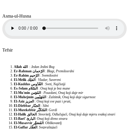
Asma-ul-Husna
Tefsir
Allah
الله
:
Jedan Jedini Bog
Er-Rahman
الرّحمان
:
Blagi, Premilosrdni
Er-Rahim
الرّحيم
:
Svemilostivi
El-Melik
المَلِك
:
Vladar, Suvereni
El-Kuddus
القُدّوس
:
Sveti, Najčistiji
Es-Selam
السّلام
:
Onaj koji je bez mane
El-Mu'min
المُؤمن
:
Pouzdani, Onaj koji daje mir
El-Muhejmin
المُهَيْمِن
:
Zaštitnik, Onaj koji daje sigurnost
El-Aziz
العزيز
:
Onaj koji sve pazi i prati,
El-Džebbar
الجبّار
:
Silni
El-Mutekebbir
المُتَكَبِّر
:
Gordi
El-Halik
الخالق
:
Stvoritelj, Odlučujući, Onaj koji daje mjeru svakoj stvari
El-Bari’
البارئ
:
Onaj koji divno stvara
El-Musavvir
المُصَوِّر
:
Oblikovatelj
El-Gaffar
الغفّار
:
Svepraštajući