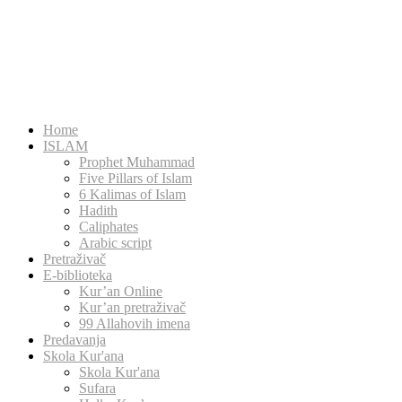
Home
ISLAM
Prophet Muhammad
Five Pillars of Islam
6 Kalimas of Islam
Hadith
Caliphates
Arabic script
Pretraživač
E-biblioteka
Kur’an Online
Kur’an pretraživač
99 Allahovih imena
Predavanja
Skola Kur'ana
Skola Kur'ana
Sufara