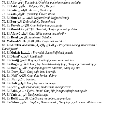
74.
El-Ahir
الآخر:
Posljednji, Onaj čije postojanje nema svršetka
75.
El-Zahir
الظّاهر:
Vidljivi, Očiti, Vanjski
76.
El-Batin
الباطن:
Skriveni, Unutarnji
77.
El-Vali
الوالي:
Upravitelj, Čuvar, Bliski
78.
El-Mute'ali
المُتعالي:
Najuzvišeniji, Najpočašćeniji
79.
El-Berr
البرّ:
Dobročinitelj, Dobrohotni
80.
Et-Tevvab
التّوّاب:
Onaj koji prima pokajanje
81.
El-Muntekim
المُنْتَقِم:
Osvetnik, Onaj koji ne ostaje dužan
82.
El-Afuvv
ّالعفُو:
Onaj čiji je oprost neizmjerljiv
83.
Er-Re'uf
الرّؤف:
Samilosni, Sažaljivi
84.
Malik-ul-Mulk
مالك المُلك:
Posjednik sve Vlasti
85.
Zul-Dželali vel-Ikram
ذو الجلال والإكرام:
Posjednik svakog Visočanstva i
Darežljivosti
86.
El-Muksit
المُقسط:
Pravedni, Sveopći djelitelj pravde
87.
El-Džami’
الجامع:
Ujedinitelj
88.
El-Ganijj
الغنيّ:
Bogati, Onaj koji je sam sebi dostatan
89.
El-Mugni
المُغْني:
Onaj koji bogatstvo dodjeljuje, Onaj koji osamostaljuje
90.
El-Mani’
المانع:
Onaj koji bogatstvo oduzima, Onaj koji štiti
91.
Ed-Darr
الضّار:
Onaj daje štetu i nevolju
92.
En-Nafi’
النّافع:
Onaj daje korist i dobro
93.
En-Nur
النّور :
Svjetlost
94.
El-Hadi
الهادي:
Onaj koji vodi i upućuje
95.
El-Bedi’
البديع:
Prapočetni, Nedostižni, Neusporedivi
96.
El-Baki
الباقي:
Vječni, Stalni, Onaj čije je nepostojanje nemoguće
97.
El-Varis
الوارث:
Nasljednik svega
98.
Er-Rešid
الرّشيد:
Upućivatelj na dobro, na pravi put
99.
Es-Sabur
الصّبور:
Strpljivi, Bezvremenski, Onaj koji grješnicima odlaže kaznu