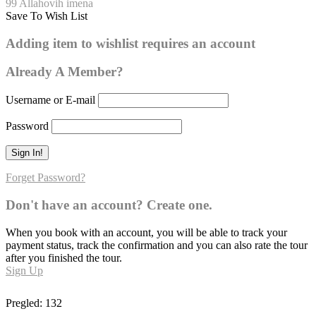
99 Allahovih imena
Save To Wish List
El-Fettah
Adding item to wishlist requires an account
0
Already A Member?
Username or E-mail
Password
Forget Password?
Don't have an account? Create one.
When you book with an account, you will be able to track your
payment status, track the confirmation and you can also rate the tour
after you finished the tour.
Sign Up
Pregled:
132