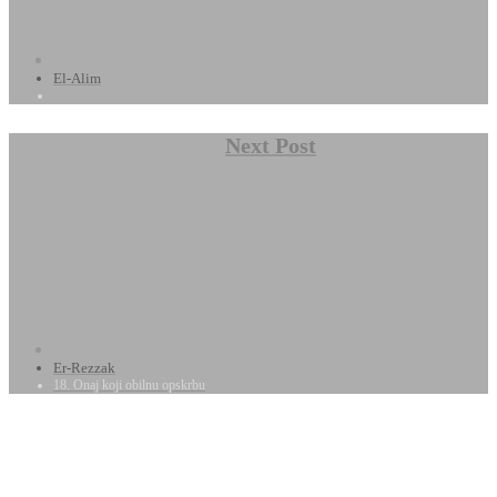
El-Alim
Next Post
Er-Rezzak
18. Onaj koji obilnu opskrbu