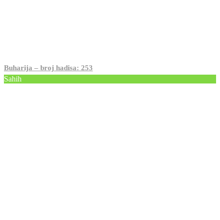
Buharija – broj hadisa: 253
Sahih