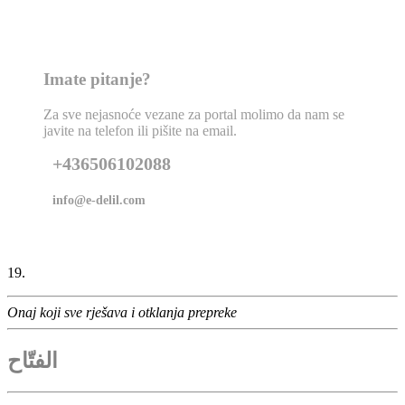
Imate pitanje?
Za sve nejasnoće vezane za portal molimo da nam se
javite na telefon ili pišite na email.
+436506102088
info@e-delil.com
19.
Onaj koji sve rješava i otklanja prepreke
الفتّاح