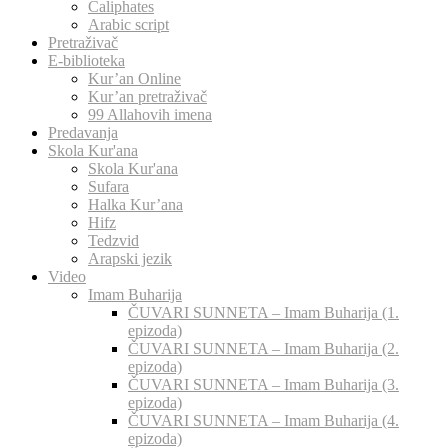
Caliphates
Arabic script
Pretraživač
E-biblioteka
Kur’an Online
Kur’an pretraživač
99 Allahovih imena
Predavanja
Skola Kur'ana
Skola Kur'ana
Sufara
Halka Kur’ana
Hifz
Tedzvid
Arapski jezik
Video
Imam Buharija
ČUVARI SUNNETA – Imam Buharija (1.
epizoda)
ČUVARI SUNNETA – Imam Buharija (2.
epizoda)
ČUVARI SUNNETA – Imam Buharija (3.
epizoda)
ČUVARI SUNNETA – Imam Buharija (4.
epizoda)