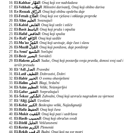
El-Kahhar
القهّار
:
Onaj koji sve nadvladava
El-Vehhab
الوهّاب
:
Milostivi darivatelj, Onaj koji obilno dariva
Er-Rezzak
الرزّاق
:
Onaj koji obilnu opskrbu daje
El-Fettah
الفتّاح
:
Onaj koji sve rješava i otklanja prepreke
El-Alim
العليم
:
Sveznajući
El-Kabid
القابض
:
Onaj koji steže i stišće
El-Basit
الباسط
:
Onaj koji pruža i otpušta
El-Hafid
الخافض
:
Onaj koji spušta
Er-Rafi’
الرّافع
:
Onaj koji uzdiže
El-Mu'izz
المُعِزّ
:
Onaj koji uzvisuje, daje čast i slavu
El-Muzill
المُذِلّ
:
Onaj koji ponižava, daje poniženje
Es-Semi’
السّميع
:
Svečujni
El-Besir
البصير
:
Svevideći
El-Hakem
الحكم
:
Sudac, Onaj koji postavlja svoja pravila, donosi svoj sud i
izriče presudu
El-‘Adl
العدل
:
Pravedni
El-Latif
اللطيف
:
Dobrostivi, Dobri
El-Habir
الخبير
:
O svemu obaviješteni
El-Halim
الحلي
:
Blagi, Srdačni
El-Azim
العظيم
:
Veliki, Neizmjerljivi
El-Gafur
الغفور
:
Svepraštajući
Eš-Šekur
الشّكور
:
Zahvalni, Onaj koji uzvraća nagradom za vjernost
El-‘Alijj
العليّ
:
Uzvišeni
El-Kebir
الكبير
:
Beskrajno veliki, Najizdignutiji
El-Hafiz
الحفيظ
:
Onaj koji čuva
El-Mukit
المُقيت
:
Onaj koji pazi i uzdržava
El-Hasib
الحسيب
:
Onaj koji obračun svodi
El-Dželil
الجليل
:
Veličanstveni
El-Kerim
الكريم
:
Plemeniti
El-Rekib
الرقيب
:
Budni, Onaj koji na sve motri