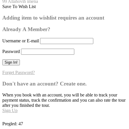
99 Allahovih imena
Save To Wish List
Er-Rezzak
Adding item to wishlist requires an account
0
Already A Member?
Username or E-mail
Password
Forget Password?
Don't have an account? Create one.
When you book with an account, you will be able to track your
payment status, track the confirmation and you can also rate the tour
after you finished the tour.
Sign Up
Pregled:
47