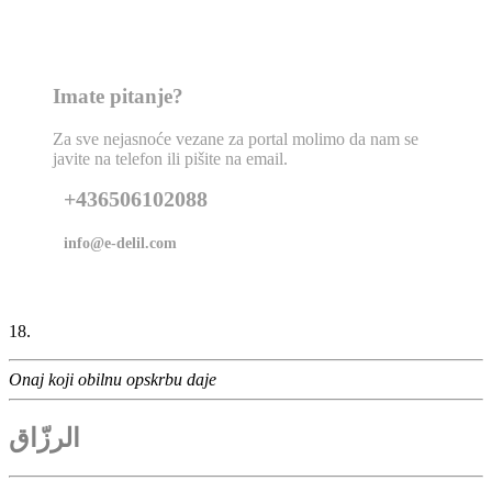
Imate pitanje?
Za sve nejasnoće vezane za portal molimo da nam se
javite na telefon ili pišite na email.
+436506102088
info@e-delil.com
18.
Onaj koji obilnu opskrbu daje
الرزّاق