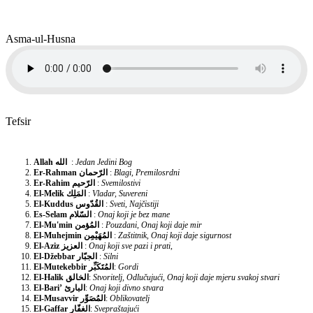
Asma-ul-Husna
Tefsir
Allah
الله
:
Jedan Jedini Bog
Er-Rahman
الرّحمان
:
Blagi, Premilosrdni
Er-Rahim
الرّحيم
:
Svemilostivi
El-Melik
المَلِك
:
Vladar, Suvereni
El-Kuddus
القُدّوس
:
Sveti, Najčistiji
Es-Selam
السّلام
:
Onaj koji je bez mane
El-Mu'min
المُؤمن
:
Pouzdani, Onaj koji daje mir
El-Muhejmin
المُهَيْمِن
:
Zaštitnik, Onaj koji daje sigurnost
El-Aziz
العزيز
:
Onaj koji sve pazi i prati,
El-Džebbar
الجبّار
:
Silni
El-Mutekebbir
المُتَكَبِّر
:
Gordi
El-Halik
الخالق
:
Stvoritelj, Odlučujući, Onaj koji daje mjeru svakoj stvari
El-Bari’
البارئ
:
Onaj koji divno stvara
El-Musavvir
المُصَوِّر
:
Oblikovatelj
El-Gaffar
الغفّار
:
Svepraštajući