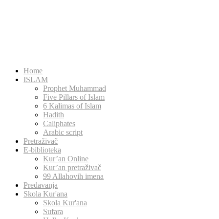
Home
ISLAM
Prophet Muhammad
Five Pillars of Islam
6 Kalimas of Islam
Hadith
Caliphates
Arabic script
Pretraživač
E-biblioteka
Kur’an Online
Kur’an pretraživač
99 Allahovih imena
Predavanja
Skola Kur'ana
Skola Kur'ana
Sufara