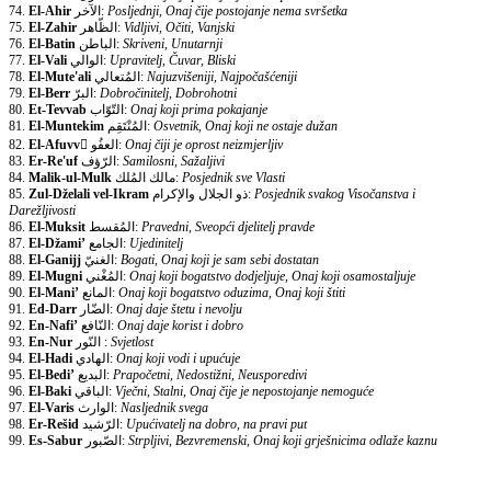
74.
El-Ahir
الآخر:
Posljednji, Onaj čije postojanje nema svršetka
75.
El-Zahir
الظّاهر:
Vidljivi, Očiti, Vanjski
76.
El-Batin
الباطن:
Skriveni, Unutarnji
77.
El-Vali
الوالي:
Upravitelj, Čuvar, Bliski
78.
El-Mute'ali
المُتعالي:
Najuzvišeniji, Najpočašćeniji
79.
El-Berr
البرّ:
Dobročinitelj, Dobrohotni
80.
Et-Tevvab
التّوّاب:
Onaj koji prima pokajanje
81.
El-Muntekim
المُنْتَقِم:
Osvetnik, Onaj koji ne ostaje dužan
82.
El-Afuvv
ّالعفُو:
Onaj čiji je oprost neizmjerljiv
83.
Er-Re'uf
الرّؤف:
Samilosni, Sažaljivi
84.
Malik-ul-Mulk
مالك المُلك:
Posjednik sve Vlasti
85.
Zul-Dželali vel-Ikram
ذو الجلال والإكرام:
Posjednik svakog Visočanstva i
Darežljivosti
86.
El-Muksit
المُقسط:
Pravedni, Sveopći djelitelj pravde
87.
El-Džami’
الجامع:
Ujedinitelj
88.
El-Ganijj
الغنيّ:
Bogati, Onaj koji je sam sebi dostatan
89.
El-Mugni
المُغْني:
Onaj koji bogatstvo dodjeljuje, Onaj koji osamostaljuje
90.
El-Mani’
المانع:
Onaj koji bogatstvo oduzima, Onaj koji štiti
91.
Ed-Darr
الضّار:
Onaj daje štetu i nevolju
92.
En-Nafi’
النّافع:
Onaj daje korist i dobro
93.
En-Nur
النّور :
Svjetlost
94.
El-Hadi
الهادي:
Onaj koji vodi i upućuje
95.
El-Bedi’
البديع:
Prapočetni, Nedostižni, Neusporedivi
96.
El-Baki
الباقي:
Vječni, Stalni, Onaj čije je nepostojanje nemoguće
97.
El-Varis
الوارث:
Nasljednik svega
98.
Er-Rešid
الرّشيد:
Upućivatelj na dobro, na pravi put
99.
Es-Sabur
الصّبور:
Strpljivi, Bezvremenski, Onaj koji grješnicima odlaže kaznu