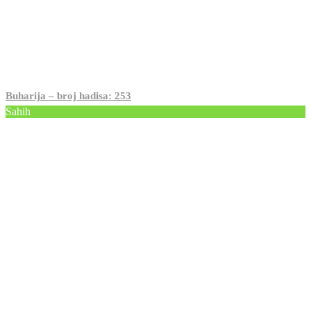
Buharija – broj hadisa: 253
Sahih