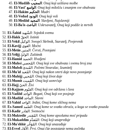
El-Mudžib
المجيب
:
Onaj koji uslišava molbe
El-Vasi’
الواسع
:
Onaj koji milošću i znanjem sve obuhvata
El-Hakim
الحكيم
:
Mudri
El-Vedud
الودود
:
Onaj koji voli
El-Medžid
المجيد
:
Slavljeni, Najslavniji
El-Ba'is
الباعث
:
Uskrsavatelj, Onaj koji podiže iz mrtvih
51.
Eš-Šahid
الشّهيد:
Svjedok svemu
52.
El-Hakk
الحقّ:
Istiniti
53.
El-Vekil
الوكيل:
Sveopći Skrbnik, Staratelj, Povjerenik
54.
El-Kavijj
القوي:
Moćni
55.
El-Metin
المتين:
Čvrsti, Postojani
56.
El-Velijj
الوليّ:
Zaštitnik
57.
El-Hamid
الحميد:
Hvaljeni
58.
El-Muhsi
المُحصي:
Onaj koji sve obuhvata i svemu broj zna
59.
El-Mubdi
المُبدئ:
Početni Stvaralac, Izumitelj
60.
El-Mu'id
المُعيد:
Onaj koji nakon smrti daje novo postojanje
61.
El-Muhijj
المُحيي:
Onaj koji život daje
62.
El-Mumit
المُميت:
Onaj koji usmrćuje
63.
El-Hajj
الحيّ:
Živi
64.
El-Kajjum
القيّوم:
Onaj koji sve održava i čuva
65.
El-Vadžid
الواجد:
Bogati, Onaj koji sve posjeuje
66.
El-Madžid
الماجد:
Slavni
67.
El-Vahid
الواحد:
Jedini, Onaj kome sličnog nema
68.
Es-Samed
الصّمد:
Onaj kome se svatko obraća, u koga se svatko pouzda
69.
El-Kadir
القادر:
Svemoćni
70.
El-Muktedir
المُقتدر:
Onaj kome apsolutna moć pripada
71.
El-Mukaddim
المُقدِّم:
Onaj koji unapređuje
72.
El-Mu'ehhir
المُؤخّر:
Onaj koji unazađuje
73.
El-Evvel
الأوّل:
Prvi, Onaj čije postojanje nema početka