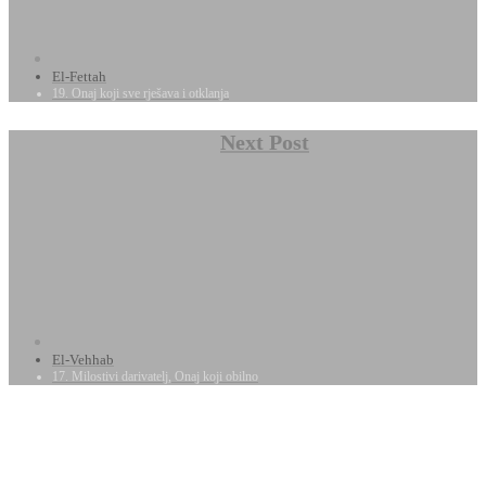
El-Fettah
19. Onaj koji sve rješava i otklanja
Next Post
El-Vehhab
17. Milostivi darivatelj, Onaj koji obilno