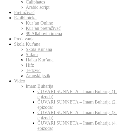
Caliphates
Arabic script
Pretraživač
E-biblioteka
Kur’an Online
Kur’an pretraživač
99 Allahovih imena
Predavanja
Skola Kur'ana
Skola Kur'ana
Sufara
Halka Kur’ana
Hifz
Tedzvid
Arapski jezik
Video
Imam Buharija
ČUVARI SUNNETA – Imam Buharija (1.
epizoda)
ČUVARI SUNNETA – Imam Buharija (2.
epizoda)
ČUVARI SUNNETA – Imam Buharija (3.
epizoda)
ČUVARI SUNNETA – Imam Buharija (4.
epizoda)