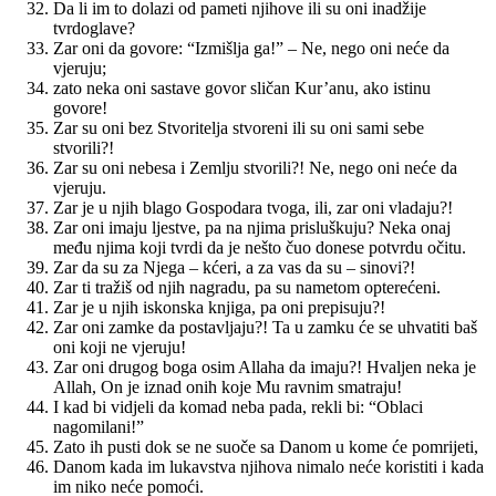
Da li im to dolazi od pameti njihove ili su oni inadžije
tvrdoglave?
Zar oni da govore: “Izmišlja ga!” – Ne, nego oni neće da
vjeruju;
zato neka oni sastave govor sličan Kur’anu, ako istinu
govore!
Zar su oni bez Stvoritelja stvoreni ili su oni sami sebe
stvorili?!
Zar su oni nebesa i Zemlju stvorili?! Ne, nego oni neće da
vjeruju.
Zar je u njih blago Gospodara tvoga, ili, zar oni vladaju?!
Zar oni imaju ljestve, pa na njima prisluškuju? Neka onaj
među njima koji tvrdi da je nešto čuo donese potvrdu očitu.
Zar da su za Njega – kćeri, a za vas da su – sinovi?!
Zar ti tražiš od njih nagradu, pa su nametom opterećeni.
Zar je u njih iskonska knjiga, pa oni prepisuju?!
Zar oni zamke da postavljaju?! Ta u zamku će se uhvatiti baš
oni koji ne vjeruju!
Zar oni drugog boga osim Allaha da imaju?! Hvaljen neka je
Allah, On je iznad onih koje Mu ravnim smatraju!
I kad bi vidjeli da komad neba pada, rekli bi: “Oblaci
nagomilani!”
Zato ih pusti dok se ne suoče sa Danom u kome će pomrijeti,
Danom kada im lukavstva njihova nimalo neće koristiti i kada
im niko neće pomoći.