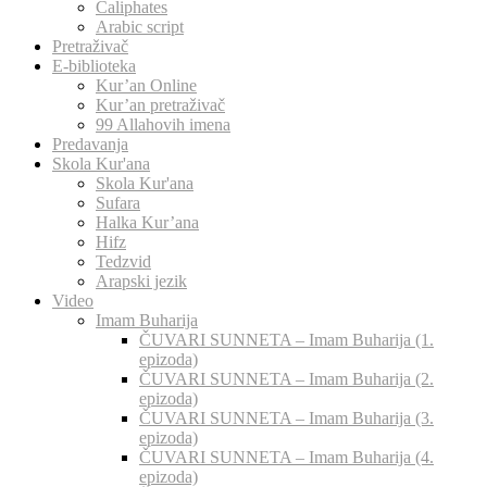
Caliphates
Arabic script
Pretraživač
E-biblioteka
Kur’an Online
Kur’an pretraživač
99 Allahovih imena
Predavanja
Skola Kur'ana
Skola Kur'ana
Sufara
Halka Kur’ana
Hifz
Tedzvid
Arapski jezik
Video
Imam Buharija
ČUVARI SUNNETA – Imam Buharija (1.
epizoda)
ČUVARI SUNNETA – Imam Buharija (2.
epizoda)
ČUVARI SUNNETA – Imam Buharija (3.
epizoda)
ČUVARI SUNNETA – Imam Buharija (4.
epizoda)