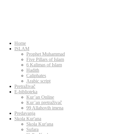
Home
ISLAM
Prophet Muhammad
Five Pillars of Islam
6 Kalimas of Islam
Hadith
Caliphates
Arabic script
Pretraživač
E-biblioteka
Kur’an Online
Kur’an pretraživač
99 Allahovih imena
Predavanja
Skola Kur'ana
Skola Kur'ana
Sufara