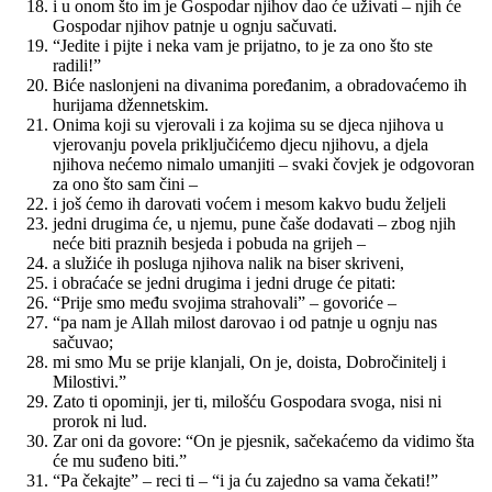
i u onom što im je Gospodar njihov dao će uživati – njih će
Gospodar njihov patnje u ognju sačuvati.
“Jedite i pijte i neka vam je prijatno, to je za ono što ste
radili!”
Biće naslonjeni na divanima poređanim, a obradovaćemo ih
hurijama džennetskim.
Onima koji su vjerovali i za kojima su se djeca njihova u
vjerovanju povela priključićemo djecu njihovu, a djela
njihova nećemo nimalo umanjiti – svaki čovjek je odgovoran
za ono što sam čini –
i još ćemo ih darovati voćem i mesom kakvo budu željeli
jedni drugima će, u njemu, pune čaše dodavati – zbog njih
neće biti praznih besjeda i pobuda na grijeh –
a služiće ih posluga njihova nalik na biser skriveni,
i obraćaće se jedni drugima i jedni druge će pitati:
“Prije smo među svojima strahovali” – govoriće –
“pa nam je Allah milost darovao i od patnje u ognju nas
sačuvao;
mi smo Mu se prije klanjali, On je, doista, Dobročinitelj i
Milostivi.”
Zato ti opominji, jer ti, milošću Gospodara svoga, nisi ni
prorok ni lud.
Zar oni da govore: “On je pjesnik, sačekaćemo da vidimo šta
će mu suđeno biti.”
“Pa čekajte” – reci ti – “i ja ću zajedno sa vama čekati!”