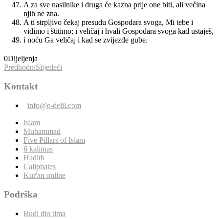
A za sve nasilnike i druga će kazna prije one biti, ali većina
njih ne zna.
A ti strpljivo čekaj presudu Gospodara svoga, Mi tebe i
vidimo i štitimo; i veličaj i hvali Gospodara svoga kad ustaješ,
i noću Ga veličaj i kad se zvijezde gube.
0
Dijeljenja
Predhodni
Slijedeći
Kontakt
info@e-delil.com
Islam
Muhammad
Five Pillars of Islam
6 kalimas
Hadith
Caliphates
Kur'an online
Podrška
Budi dio tima