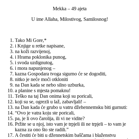
Mekka – 49 ajeta
U ime Allaha, Milostivog, Samilosnog!
Tako Mi Gore,*
i Knjige u retke napisane,
na koži razvijenoj,
i Hrama poklonika punog,
i svoda uzdignutog,
i mora napunjenog –
kazna Gospodara tvoga sigurno će se dogoditi,
nitko je neće moći otkloniti
na Dan kada se nebo silno uzburka,
a planine s mjesta pomaknu!
Teško na taj Dan onima koji su poricali,
koji su se, ogrezli u laž, zabavljali! –
na Dan kada će grubo u vatru džehennemsku biti gurnuti:
“Ovo je vatra koju ste poricali,
pa, je li ovo čarolija, ili vi ne vidite?
Pržite se u njoj, isto vam je trpjeli ili ne trpjeli – to vam je
kazna za ono što ste radili.”
A čestiti će biti u džennetskim baščama i blaženstvu