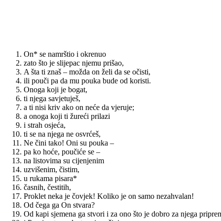
On* se namrštio i okrenuo
zato što je slijepac njemu prišao,
A šta ti znaš – možda on želi da se očisti,
ili pouči pa da mu pouka bude od koristi.
Onoga koji je bogat,
ti njega savjetuješ,
a ti nisi kriv ako on neće da vjeruje;
a onoga koji ti žureći prilazi
i strah osjeća,
ti se na njega ne osvrćeš,
Ne čini tako! Oni su pouka –
pa ko hoće, poučiće se –
na listovima su cijenjenim
uzvišenim, čistim,
u rukama pisara*
časnih, čestitih,
Proklet neka je čovjek! Koliko je on samo nezahvalan!
Od čega ga On stvara?
Od kapi sjemena ga stvori i za ono što je dobro za njega pripre