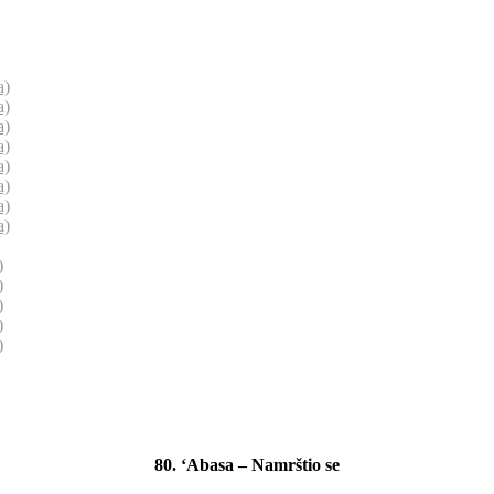
a)
a)
a)
a)
a)
a)
a)
a)
)
)
)
)
)
80. ‘Abasa – Namrštio se