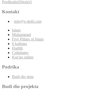
Predhodni
Slijedeći
Kontakt
info@e-delil.com
Islam
Muhammad
Five Pillars of Islam
6 kalimas
Hadith
Caliphates
Kur'an online
Podrška
Budi dio tima
Budi dio projekta