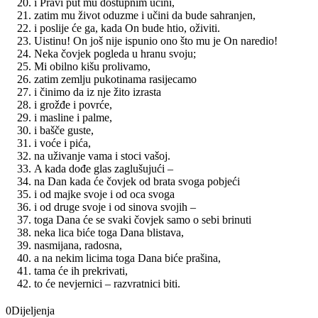
i Pravi put mu dostupnim učini,
zatim mu život oduzme i učini da bude sahranjen,
i poslije će ga, kada On bude htio, oživiti.
Uistinu! On još nije ispunio ono što mu je On naredio!
Neka čovjek pogleda u hranu svoju;
Mi obilno kišu prolivamo,
zatim zemlju pukotinama rasijecamo
i činimo da iz nje žito izrasta
i grožđe i povrće,
i masline i palme,
i bašče guste,
i voće i pića,
na uživanje vama i stoci vašoj.
A kada dođe glas zaglušujući –
na Dan kada će čovjek od brata svoga pobjeći
i od majke svoje i od oca svoga
i od druge svoje i od sinova svojih –
toga Dana će se svaki čovjek samo o sebi brinuti
neka lica biće toga Dana blistava,
nasmijana, radosna,
a na nekim licima toga Dana biće prašina,
tama će ih prekrivati,
to će nevjernici – razvratnici biti.
0
Dijeljenja