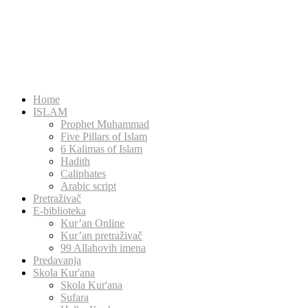
Home
ISLAM
Prophet Muhammad
Five Pillars of Islam
6 Kalimas of Islam
Hadith
Caliphates
Arabic script
Pretraživač
E-biblioteka
Kur’an Online
Kur’an pretraživač
99 Allahovih imena
Predavanja
Skola Kur'ana
Skola Kur'ana
Sufara