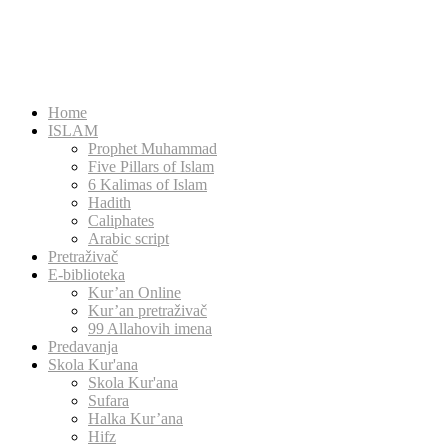
Home
ISLAM
Prophet Muhammad
Five Pillars of Islam
6 Kalimas of Islam
Hadith
Caliphates
Arabic script
Pretraživač
E-biblioteka
Kur’an Online
Kur’an pretraživač
99 Allahovih imena
Predavanja
Skola Kur'ana
Skola Kur'ana
Sufara
Halka Kur’ana
Hifz