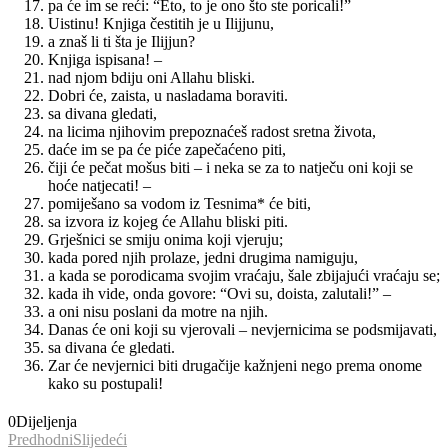
pa će im se reći: “Eto, to je ono što ste poricali!”
Uistinu! Knjiga čestitih je u Ilijjunu,
a znaš li ti šta je Ilijjun?
Knjiga ispisana! –
nad njom bdiju oni Allahu bliski.
Dobri će, zaista, u nasladama boraviti.
sa divana gledati,
na licima njihovim prepoznaćeš radost sretna života,
daće im se pa će piće zapečaćeno piti,
čiji će pečat mošus biti – i neka se za to natječu oni koji se
hoće natjecati! –
pomiješano sa vodom iz Tesnima* će biti,
sa izvora iz kojeg će Allahu bliski piti.
Grješnici se smiju onima koji vjeruju;
kada pored njih prolaze, jedni drugima namiguju,
a kada se porodicama svojim vraćaju, šale zbijajući vraćaju se;
kada ih vide, onda govore: “Ovi su, doista, zalutali!” –
a oni nisu poslani da motre na njih.
Danas će oni koji su vjerovali – nevjernicima se podsmijavati,
sa divana će gledati.
Zar će nevjernici biti drugačije kažnjeni nego prema onome
kako su postupali!
0
Dijeljenja
Predhodni
Slijedeći