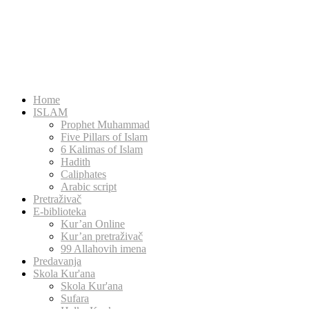
Home
ISLAM
Prophet Muhammad
Five Pillars of Islam
6 Kalimas of Islam
Hadith
Caliphates
Arabic script
Pretraživač
E-biblioteka
Kur’an Online
Kur’an pretraživač
99 Allahovih imena
Predavanja
Skola Kur'ana
Skola Kur'ana
Sufara