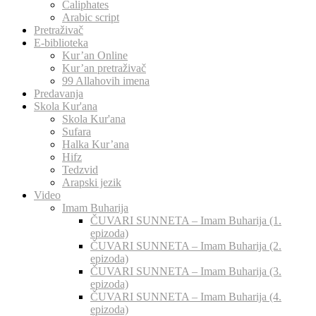
Caliphates
Arabic script
Pretraživač
E-biblioteka
Kur’an Online
Kur’an pretraživač
99 Allahovih imena
Predavanja
Skola Kur'ana
Skola Kur'ana
Sufara
Halka Kur’ana
Hifz
Tedzvid
Arapski jezik
Video
Imam Buharija
ČUVARI SUNNETA – Imam Buharija (1.
epizoda)
ČUVARI SUNNETA – Imam Buharija (2.
epizoda)
ČUVARI SUNNETA – Imam Buharija (3.
epizoda)
ČUVARI SUNNETA – Imam Buharija (4.
epizoda)