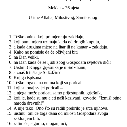
Mekka – 36 ajeta
U ime Allaha, Milostivog, Samilosnog!
Teško onima koji pri mjerenju zakidaju,
koji punu mjeru uzimaju kada od drugih kupuju,
a kada drugima mjere na litar ili na kantar – zakidaju.
Kako ne pomisle da će oživljeni biti
na Dan veliki,
na Dan kada će se ljudi zbog Gospodara svjetova dići!
Uistinu! Knjiga grješnika je u Sidždžinu,
a znaš li ti šta je Sidždžin?
Knjiga ispisana!
Teško toga dana onima koji su poricali –
koji su onaj svijet poricali –
a njega može poricati samo prijestupnik, grješnik,
koji je, kada su mu ajeti naši kazivani, govorio: “Izmišljotine
naroda drevnih!”
A nije tako! Ono što su radili prekrilo je srca njihova,
uistinu, oni će toga dana od milosti Gospodara svoga
zaklonjeni biti,
zatim će, sigurno, u oganj ući,