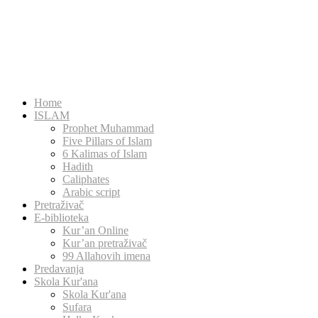
Home
ISLAM
Prophet Muhammad
Five Pillars of Islam
6 Kalimas of Islam
Hadith
Caliphates
Arabic script
Pretraživač
E-biblioteka
Kur’an Online
Kur’an pretraživač
99 Allahovih imena
Predavanja
Skola Kur'ana
Skola Kur'ana
Sufara