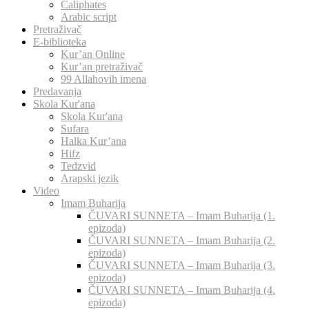
Caliphates
Arabic script
Pretraživač
E-biblioteka
Kur’an Online
Kur’an pretraživač
99 Allahovih imena
Predavanja
Skola Kur'ana
Skola Kur'ana
Sufara
Halka Kur’ana
Hifz
Tedzvid
Arapski jezik
Video
Imam Buharija
ČUVARI SUNNETA – Imam Buharija (1.
epizoda)
ČUVARI SUNNETA – Imam Buharija (2.
epizoda)
ČUVARI SUNNETA – Imam Buharija (3.
epizoda)
ČUVARI SUNNETA – Imam Buharija (4.
epizoda)