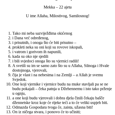
Mekka – 22 ajeta
U ime Allaha, Milostivog, Samilosnog!
Tako mi neba sazviježđima okićenog
i Dana već određenog,
i prisutnih, i onoga što će biti prisutno –
prokleti neka su oni koji su rovove iskopali,
i vatrom i gorivom ih napunili,
kada su oko nje sjedili
i bili svjedoci onoga što su vjernici radili!
A svetili su im se samo zato što su u Allaha, Silnoga i Hvale
dostojnoga, vjerovali,
čija je vlast i na nebesima i na Zemlji – a Allah je svemu
Svjedok.
One koji vjernike i vjernice budu na muke stavljali pa se ne
budu pokajali – čeka patnja u Džehennemu i isto tako prženje
u ognju,
a one koji budu vjerovali i dobra djela činili čekaju bašče
džennetske kroz koje će rijeke teći a to će veliki uspjeh biti.
Odmazda Gospodara tvoga će, zaista, užasna biti!
On iz ničega stvara, i ponovo će to učiniti;