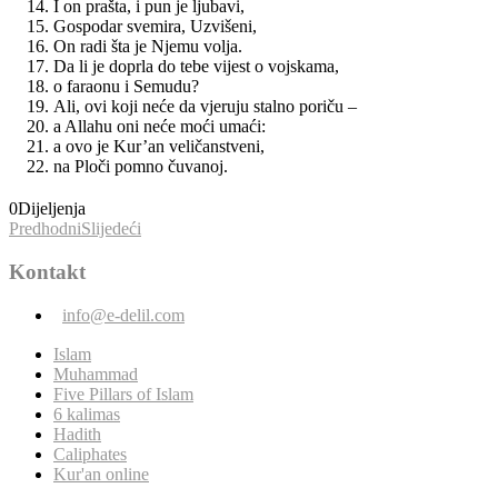
I on prašta, i pun je ljubavi,
Gospodar svemira, Uzvišeni,
On radi šta je Njemu volja.
Da li je doprla do tebe vijest o vojskama,
o faraonu i Semudu?
Ali, ovi koji neće da vjeruju stalno poriču –
a Allahu oni neće moći umaći:
a ovo je Kur’an veličanstveni,
na Ploči pomno čuvanoj.
0
Dijeljenja
Predhodni
Slijedeći
Kontakt
info@e-delil.com
Islam
Muhammad
Five Pillars of Islam
6 kalimas
Hadith
Caliphates
Kur'an online