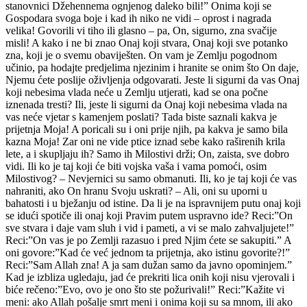
stanovnici Džehennema ognjenog daleko bili!” Onima koji se
Gospodara svoga boje i kad ih niko ne vidi – oprost i nagrada
velika! Govorili vi tiho ili glasno – pa, On, sigurno, zna svačije
misli! A kako i ne bi znao Onaj koji stvara, Onaj koji sve potanko
zna, koji je o svemu obaviješten. On vam je Zemlju pogodnom
učinio, pa hodajte predjelima njezinim i hranite se onim što On daje,
Njemu ćete poslije oživljenja odgovarati. Jeste li sigurni da vas Onaj
koji nebesima vlada neće u Zemlju utjerati, kad se ona počne
iznenada tresti? Ili, jeste li sigurni da Onaj koji nebesima vlada na
vas neće vjetar s kamenjem poslati? Tada biste saznali kakva je
prijetnja Moja! A poricali su i oni prije njih, pa kakva je samo bila
kazna Moja! Zar oni ne vide ptice iznad sebe kako raširenih krila
lete, a i skupljaju ih? Samo ih Milostivi drži; On, zaista, sve dobro
vidi. Ili ko je taj koji će biti vojska vaša i vama pomoći, osim
Milostivog? – Nevjernici su samo obmanuti. Ili, ko je taj koji će vas
nahraniti, ako On hranu Svoju uskrati? – Ali, oni su uporni u
bahatosti i u bježanju od istine. Da li je na ispravnijem putu onaj koji
se idući spotiče ili onaj koji Pravim putem uspravno ide? Reci:”On
sve stvara i daje vam sluh i vid i pameti, a vi se malo zahvaljujete!”
Reci:”On vas je po Zemlji razasuo i pred Njim ćete se sakupiti.” A
oni govore:”Kad će već jednom ta prijetnja, ako istinu govorite?!”
Reci:”Sam Allah zna! A ja sam dužan samo da javno opominjem.”
Kad je izbliza ugledaju, jad će prekriti lica onih koji nisu vjerovali i
biće rečeno:”Evo, ovo je ono što ste požurivali!” Reci:”Kažite vi
meni: ako Allah pošalje smrt meni i onima koji su sa mnom, ili ako