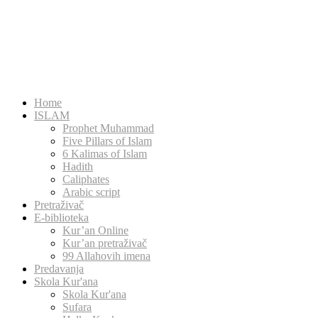
Home
ISLAM
Prophet Muhammad
Five Pillars of Islam
6 Kalimas of Islam
Hadith
Caliphates
Arabic script
Pretraživač
E-biblioteka
Kur’an Online
Kur’an pretraživač
99 Allahovih imena
Predavanja
Skola Kur'ana
Skola Kur'ana
Sufara