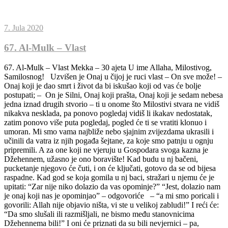
7. Jula 2020
67. Al-Mulk – Vlast
67. Al-Mulk – Vlast Mekka – 30 ajeta U ime Allaha, Milostivog,
Samilosnog! Uzvišen je Onaj u čijoj je ruci vlast – On sve može! –
Onaj koji je dao smrt i život da bi iskušao koji od vas će bolje
postupati; – On je Silni, Onaj koji prašta, Onaj koji je sedam nebesa
jedna iznad drugih stvorio – ti u onome što Milostivi stvara ne vidiš
nikakva nesklada, pa ponovo pogledaj vidiš li ikakav nedostatak,
zatim ponovo više puta pogledaj, pogled će ti se vratiti klonuo i
umoran. Mi smo vama najbliže nebo sjajnim zvijezdama ukrasili i
učinili da vatra iz njih pogađa šejtane, za koje smo patnju u ognju
pripremili. A za one koji ne vjeruju u Gospodara svoga kazna je
Džehennem, užasno je ono boravište! Kad budu u nj bačeni,
pucketanje njegovo će čuti, i on će ključati, gotovo da se od bijesa
raspadne. Kad god se koja gomila u nj baci, stražari u njemu će je
upitati: “Zar nije niko dolazio da vas opominje?” “Jest, dolazio nam
je onaj koji nas je opominjao” – odgovoriće – “a mi smo poricali i
govorili: Allah nije objavio ništa, vi ste u velikoj zabludi!” I reći će:
“Da smo slušali ili razmišljali, ne bismo među stanovnicima
Džehennema bili!” I oni će priznati da su bili nevjernici – pa,