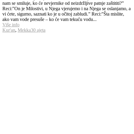
nam se smiluje, ko će nevjernike od neizdržljive patnje zaštititi?”
Reci:”On je Milostivi, u Njega vjerujemo i na Njega se oslanjamo, a
vi ćete, sigurno, saznati ko je u očitoj zabludi.” Reci:”Šta mislite,
ako vam vode presuše – ko će vam tekuću vodu...
Više info
Kur'an
,
Mekka
30 ajeta