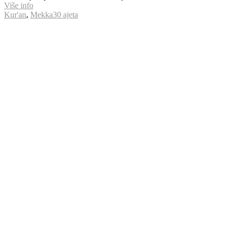
Više info
Kur'an
,
Mekka
30 ajeta