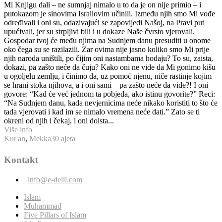
Mi Knjigu dali – ne sumnjaj nimalo u to da je on nije primio – i
putokazom je sinovima Israilovim učinili. Između njih smo Mi vođe
određivali i oni su, odazivajući se zapovijedi Našoj, na Pravi put
upućivali, jer su strpljivi bili i u dokaze Naše čvrsto vjerovali.
Gospodar tvoj će među njima na Sudnjem danu presuditi u onome
oko čega su se razilazili. Zar ovima nije jasno koliko smo Mi prije
njih naroda uništili, po čijim oni nastambama hodaju? To su, zaista,
dokazi, pa zašto neće da čuju? Kako oni ne vide da Mi gonimo kišu
u ogoljelu zemlju, i činimo da, uz pomoć njenu, niče rastinje kojim
se hrani stoka njihova, a i oni sami – pa zašto neće da vide?! I oni
govore: “Kad će već jednom ta pobjeda, ako istinu govorite?” Reci:
“Na Sudnjem danu, kada nevjernicima neće nikako koristiti to što će
tada vjerovati i kad im se nimalo vremena neće dati.” Zato se ti
okreni od njih i čekaj, i oni doista...
Više info
Kur'an
,
Mekka
30 ajeta
Kontakt
info@e-delil.com
Islam
Muhammad
Five Pillars of Islam