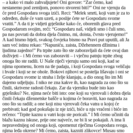
– a kako vi malo zahvaljujete! Oni govore: “Zar ćemo, kad
nestanemo pod zemljom, ponovo stvoreni biti?” Oni ne vjeruju da
će pred Gospodara svoga izići. Reci: “Melek smrti, koji vam je za to
određen, duše će vam uzeti, a poslije ćete se Gospodaru svome
vratiti.” A da ti je vidjeti grješnike kako će, oborenih glava pred
Gospodarom svojim, reći: “Gospodaru naš, vidjeli smo i čuli smo,
pa nas povrati da dobra djela činimo, mi, doista, čvrsto vjerujemo!”
A kad bismo htjeli, svakog čovjeka bismo na Pravi put uputili, ali Ja
sam već istinu rekao: “Napuniću, zaista, Džehennem džinima i
ljudima zajedno!” Pa trpite zato što ste zaboravljali da ćete ovaj dan
doživjeti – i Mi ćemo vas zaboraviti – i vječnu patnju trpite zbog
onoga što ste radili. U Naše riječi vjeruju samo oni koji, kad se
njima opomenu, licem na tle padaju, i koji Gospodara svoga veličaju
i hvale i koji se ne ohole. Bokovi njihovi se postelja lišavaju i oni se
Gospodaru svome iz straha i želje klanjaju, a dio onog što im Mi
dajemo udjeljuju. I niko ne zna kakve ih, kao nagrada za ono što su
činili, skrivene radosti čekaju. Zar da vjerniku bude isto kao
grješniku? Ne, njima neće biti isto: one koji su vjerovali i dobra djela
činili čekaju džennetske bašče u kojima će boraviti, kao nagrada za
ono što su radili; a one koji nisu vjerovali čeka vatra u kojoj će
prebivati; kad god pokušaju iz nje izići, biće u nju vraćeni i biće im
rečeno: “Trpite kaznu u vatri koju ste poricali.” I Mi ćemo učiniti da
blažu kaznu iskuse, prije one najveće, ne bi li se pokajali. A ima li
nepravednijeg od onoga koji, opomenut riječima Gospodara svoga,
njima leđa okrene? Mi ćemo, zaista, kazniti zlikovce! Musau smo