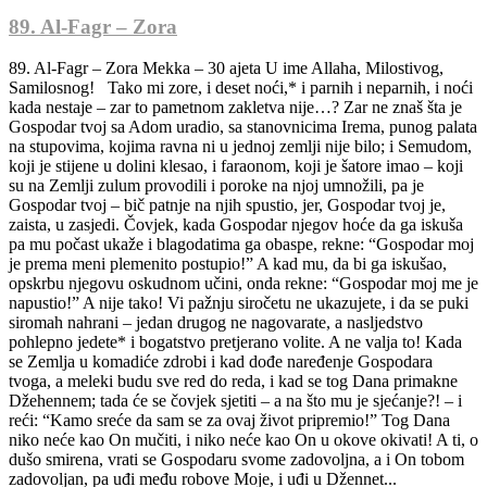
89. Al-Fagr – Zora
89. Al-Fagr – Zora Mekka – 30 ajeta U ime Allaha, Milostivog,
Samilosnog! Tako mi zore, i deset noći,* i parnih i neparnih, i noći
kada nestaje – zar to pametnom zakletva nije…? Zar ne znaš šta je
Gospodar tvoj sa Adom uradio, sa stanovnicima Irema, punog palata
na stupovima, kojima ravna ni u jednoj zemlji nije bilo; i Semudom,
koji je stijene u dolini klesao, i faraonom, koji je šatore imao – koji
su na Zemlji zulum provodili i poroke na njoj umnožili, pa je
Gospodar tvoj – bič patnje na njih spustio, jer, Gospodar tvoj je,
zaista, u zasjedi. Čovjek, kada Gospodar njegov hoće da ga iskuša
pa mu počast ukaže i blagodatima ga obaspe, rekne: “Gospodar moj
je prema meni plemenito postupio!” A kad mu, da bi ga iskušao,
opskrbu njegovu oskudnom učini, onda rekne: “Gospodar moj me je
napustio!” A nije tako! Vi pažnju siročetu ne ukazujete, i da se puki
siromah nahrani – jedan drugog ne nagovarate, a nasljedstvo
pohlepno jedete* i bogatstvo pretjerano volite. A ne valja to! Kada
se Zemlja u komadiće zdrobi i kad dođe naređenje Gospodara
tvoga, a meleki budu sve red do reda, i kad se tog Dana primakne
Džehennem; tada će se čovjek sjetiti – a na što mu je sjećanje?! – i
reći: “Kamo sreće da sam se za ovaj život pripremio!” Tog Dana
niko neće kao On mučiti, i niko neće kao On u okove okivati! A ti, o
dušo smirena, vrati se Gospodaru svome zadovoljna, a i On tobom
zadovoljan, pa uđi među robove Moje, i uđi u Džennet...