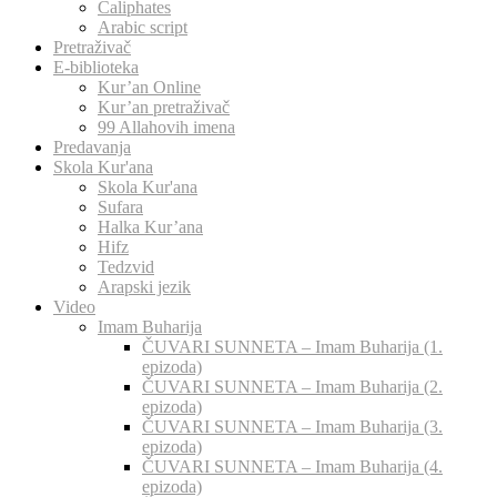
Caliphates
Arabic script
Pretraživač
E-biblioteka
Kur’an Online
Kur’an pretraživač
99 Allahovih imena
Predavanja
Skola Kur'ana
Skola Kur'ana
Sufara
Halka Kur’ana
Hifz
Tedzvid
Arapski jezik
Video
Imam Buharija
ČUVARI SUNNETA – Imam Buharija (1.
epizoda)
ČUVARI SUNNETA – Imam Buharija (2.
epizoda)
ČUVARI SUNNETA – Imam Buharija (3.
epizoda)
ČUVARI SUNNETA – Imam Buharija (4.
epizoda)