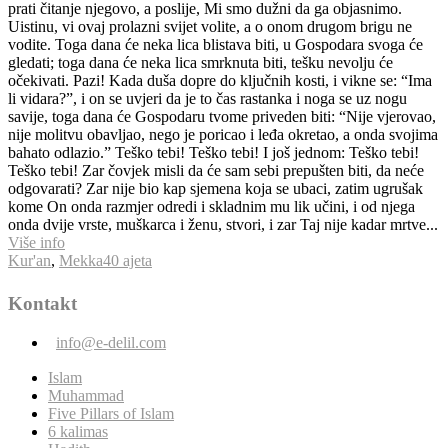
prati čitanje njegovo, a poslije, Mi smo dužni da ga objasnimo.
Uistinu, vi ovaj prolazni svijet volite, a o onom drugom brigu ne
vodite. Toga dana će neka lica blistava biti, u Gospodara svoga će
gledati; toga dana će neka lica smrknuta biti, tešku nevolju će
očekivati. Pazi! Kada duša dopre do ključnih kosti, i vikne se: “Ima
li vidara?”, i on se uvjeri da je to čas rastanka i noga se uz nogu
savije, toga dana će Gospodaru tvome priveden biti: “Nije vjerovao,
nije molitvu obavljao, nego je poricao i leđa okretao, a onda svojima
bahato odlazio.” Teško tebi! Teško tebi! I još jednom: Teško tebi!
Teško tebi! Zar čovjek misli da će sam sebi prepušten biti, da neće
odgovarati? Zar nije bio kap sjemena koja se ubaci, zatim ugrušak
kome On onda razmjer odredi i skladnim mu lik učini, i od njega
onda dvije vrste, muškarca i ženu, stvori, i zar Taj nije kadar mrtve...
Više info
Kur'an
,
Mekka
40 ajeta
Kontakt
info@e-delil.com
Islam
Muhammad
Five Pillars of Islam
6 kalimas