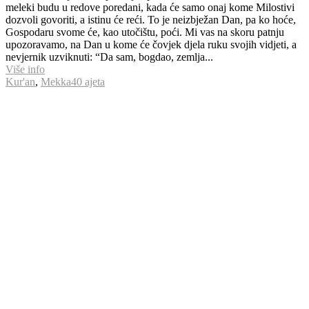
meleki budu u redove poredani, kada će samo onaj kome Milostivi
dozvoli govoriti, a istinu će reći. To je neizbježan Dan, pa ko hoće,
Gospodaru svome će, kao utočištu, poći. Mi vas na skoru patnju
upozoravamo, na Dan u kome će čovjek djela ruku svojih vidjeti, a
nevjernik uzviknuti: “Da sam, bogdao, zemlja...
Više info
Kur'an
,
Mekka
40 ajeta