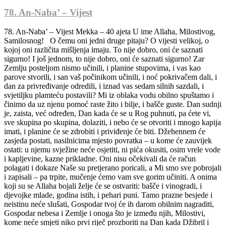
78. An-Naba’ – Vijest
78. An-Naba’ – Vijest Mekka – 40 ajeta U ime Allaha, Milostivog,
Samilosnog! O čemu oni jedni druge pitaju? O vijesti velikoj, o
kojoj oni različita mišljenja imaju. To nije dobro, oni će saznati
sigurno! I još jednom, to nije dobro, oni će saznati sigurno! Zar
Zemlju posteljom nismo učinili, i planine stupovima, i vas kao
parove stvorili, i san vaš počinikom učinili, i noć pokrivačem dali, i
dan za privređivanje odredili, i iznad vas sedam silnih sazdali, i
svjetiljku plamteću postavili? Mi iz oblaka vodu obilno spuštamo i
činimo da uz njenu pomoć raste žito i bilje, i bašče guste. Dan sudnji
je, zaista, već određen, Dan kada će se u Rog puhnuti, pa ćete vi,
sve skupina po skupina, dolaziti, i nebo će se otvoriti i mnogo kapija
imati, i planine će se zdrobiti i priviđenje će biti. Džehennem će
zasjeda postati, nasilnicima mjesto povratka – u kome će zauvijek
ostati: u njemu svježine neće osjetiti, ni pića okusiti, osim vrele vode
i kapljevine, kazne prikladne. Oni nisu očekivali da će račun
polagati i dokaze Naše su pretjerano poricali, a Mi smo sve pobrojali
i zapisali – pa trpite, mučenje ćemo vam sve gorim učiniti. A onima
koji su se Allaha bojali želje će se ostvariti: bašče i vinogradi, i
djevojke mlade, godina istih, i pehari puni. Tamo prazne besjede i
neistinu neće slušati, Gospodar tvoj će ih darom obilnim nagraditi,
Gospodar nebesa i Zemlje i onoga što je između njih, Milostivi,
kome neće smjeti niko prvi riječ prozboriti na Dan kada Džibril i