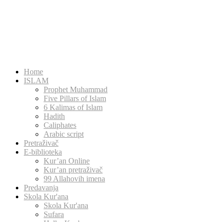
Home
ISLAM
Prophet Muhammad
Five Pillars of Islam
6 Kalimas of Islam
Hadith
Caliphates
Arabic script
Pretraživač
E-biblioteka
Kur’an Online
Kur’an pretraživač
99 Allahovih imena
Predavanja
Skola Kur'ana
Skola Kur'ana
Sufara