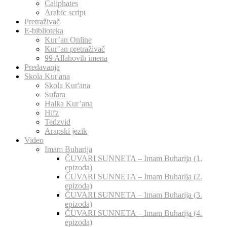
Caliphates
Arabic script
Pretraživač
E-biblioteka
Kur’an Online
Kur’an pretraživač
99 Allahovih imena
Predavanja
Skola Kur'ana
Skola Kur'ana
Sufara
Halka Kur’ana
Hifz
Tedzvid
Arapski jezik
Video
Imam Buharija
ČUVARI SUNNETA – Imam Buharija (1.
epizoda)
ČUVARI SUNNETA – Imam Buharija (2.
epizoda)
ČUVARI SUNNETA – Imam Buharija (3.
epizoda)
ČUVARI SUNNETA – Imam Buharija (4.
epizoda)