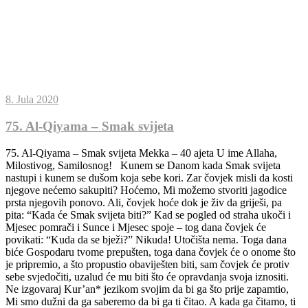
8. Jula 2020
75. Al-Qiyama – Smak svijeta
75. Al-Qiyama – Smak svijeta Mekka – 40 ajeta U ime Allaha,
Milostivog, Samilosnog! Kunem se Danom kada Smak svijeta
nastupi i kunem se dušom koja sebe kori. Zar čovjek misli da kosti
njegove nećemo sakupiti? Hoćemo, Mi možemo stvoriti jagodice
prsta njegovih ponovo. Ali, čovjek hoće dok je živ da griješi, pa
pita: “Kada će Smak svijeta biti?” Kad se pogled od straha ukoči i
Mjesec pomrači i Sunce i Mjesec spoje – tog dana čovjek će
povikati: “Kuda da se bježi?” Nikuda! Utočišta nema. Toga dana
biće Gospodaru tvome prepušten, toga dana čovjek će o onome što
je pripremio, a što propustio obaviješten biti, sam čovjek će protiv
sebe svjedočiti, uzalud će mu biti što će opravdanja svoja iznositi.
Ne izgovaraj Kur’an* jezikom svojim da bi ga što prije zapamtio,
Mi smo dužni da ga saberemo da bi ga ti čitao. A kada ga čitamo, ti