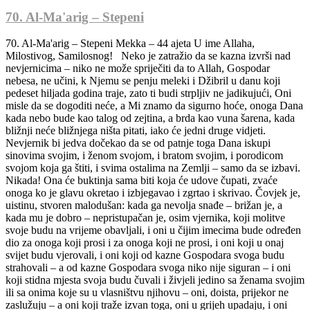
70. Al-Ma'arig – Stepeni
70. Al-Ma'arig – Stepeni Mekka – 44 ajeta U ime Allaha,
Milostivog, Samilosnog! Neko je zatražio da se kazna izvrši nad
nevjernicima – niko ne može spriječiti da to Allah, Gospodar
nebesa, ne učini, k Njemu se penju meleki i Džibril u danu koji
pedeset hiljada godina traje, zato ti budi strpljiv ne jadikujući, Oni
misle da se dogoditi neće, a Mi znamo da sigurno hoće, onoga Dana
kada nebo bude kao talog od zejtina, a brda kao vuna šarena, kada
bližnji neće bližnjega ništa pitati, iako će jedni druge vidjeti.
Nevjernik bi jedva dočekao da se od patnje toga Dana iskupi
sinovima svojim, i ženom svojom, i bratom svojim, i porodicom
svojom koja ga štiti, i svima ostalima na Zemlji – samo da se izbavi.
Nikada! Ona će buktinja sama biti koja će udove čupati, zvaće
onoga ko je glavu okretao i izbjegavao i zgrtao i skrivao. Čovjek je,
uistinu, stvoren malodušan: kada ga nevolja snađe – brižan je, a
kada mu je dobro – nepristupačan je, osim vjernika, koji molitve
svoje budu na vrijeme obavljali, i oni u čijim imecima bude određen
dio za onoga koji prosi i za onoga koji ne prosi, i oni koji u onaj
svijet budu vjerovali, i oni koji od kazne Gospodara svoga budu
strahovali – a od kazne Gospodara svoga niko nije siguran – i oni
koji stidna mjesta svoja budu čuvali i živjeli jedino sa ženama svojim
ili sa onima koje su u vlasništvu njihovu – oni, doista, prijekor ne
zaslužuju – a oni koji traže izvan toga, oni u grijeh upadaju, i oni