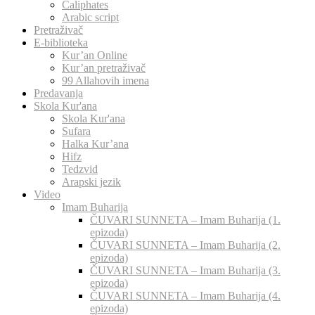
Caliphates
Arabic script
Pretraživač
E-biblioteka
Kur’an Online
Kur’an pretraživač
99 Allahovih imena
Predavanja
Skola Kur'ana
Skola Kur'ana
Sufara
Halka Kur’ana
Hifz
Tedzvid
Arapski jezik
Video
Imam Buharija
ČUVARI SUNNETA – Imam Buharija (1.
epizoda)
ČUVARI SUNNETA – Imam Buharija (2.
epizoda)
ČUVARI SUNNETA – Imam Buharija (3.
epizoda)
ČUVARI SUNNETA – Imam Buharija (4.
epizoda)