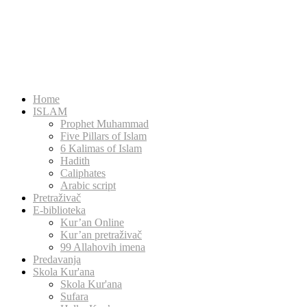
Home
ISLAM
Prophet Muhammad
Five Pillars of Islam
6 Kalimas of Islam
Hadith
Caliphates
Arabic script
Pretraživač
E-biblioteka
Kur’an Online
Kur’an pretraživač
99 Allahovih imena
Predavanja
Skola Kur'ana
Skola Kur'ana
Sufara