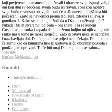
koji povjerene im amanete budu čuvali i obaveze svoje ispunjavali, i
oni koji dug svjedočenja svoga budu izvršavali, i oni koji molitve
svoje budu revnosno obavljali – oni će u džennetskim baščama biti
počašćeni. Zašto se nevjernici prema tebi žure, zdesna i slijeva, u
gomilama?! Kako svaki od njih žudi da u Džennet uživanja uđe?
Nikada! Mi ih stvaramo, od čega – oni znaju! I Ja se kunem
Gospodarom istoka i zapada da ih možemo boljim od njih zamijeniti
i niko nas u tome ne može spriječiti. Zato ih ostavi neka se napričaju
i nazabavljaju dok Dan kojim im se prijeti ne dočekaju, Dan u kome
će žurno kao da kumirima hrle iz grobova izići, oborenih pogleda i
poniženjem oprhvani. To će biti onaj Dan kojim im se stalno...
Više info
Kur'an
,
Mekka
44 ajeta
Kontakt
info@e-delil.com
Islam
Muhammad
Five Pillars of Islam
6 kalimas
Hadith
Caliphates