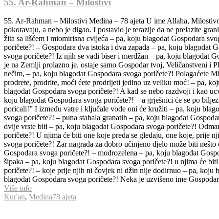
55. Ar-Rahman – Milostivi
55. Ar-Rahman – Milostivi Medina – 78 ajeta U ime Allaha, Milostivo
pokoravaju, a nebo je digao. I postavio je terazije da ne prelazite gran
žita sa lišćem i miomirisna cvijeća – pa, koju blagodat Gospodara svo
poričete?! – Gospodara dva istoka i dva zapada – pa, koju blagodat G
svoga poričete?! Iz njih se vadi biser i merdžan – pa, koju blagodat
je na Zemlji prolazno je, ostaje samo Gospodar tvoj, Veličanstveni i
nečim, – pa, koju blagodat Gospodara svoga poričete?! Polagaćete Mi r
prodrete, prodrite, moći ćete prodrijeti jedino uz veliku moć! – pa, k
blagodat Gospodara svoga poričete?! A kad se nebo razdvoji i kao ucvr
koju blagodat Gospodara svoga poričete?! – a grješnici će se po bilje
poricali!” I između vatre i ključale vode oni će kružiti – pa, koju b
svoga poričete?! – puna stabala granatih – pa, koju blagodat Gospodar
dvije vrste biti – pa, koju blagodat Gospodara svoga poričete?! Odmar
poričete?! U njima će biti one koje preda se gledaju, one koje, prije 
svoga poričete?! Zar nagrada za dobro učinjeno djelo može biti nešto
Gospodara svoga poričete?! – modrozelena – pa, koju blagodat Gospoda
šipaka – pa, koju blagodat Gospodara svoga poričete?! u njima će biti
poričete?! – koje prije njih ni čovjek ni džin nije dodirnuo – pa, koj
blagodat Gospodara svoga poričete?! Neka je uzvišeno ime Gospodara 
Više info
Kur'an
,
Medina
78 ajeta