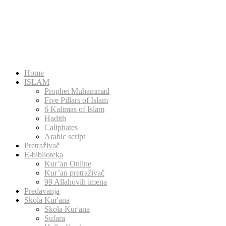
Home
ISLAM
Prophet Muhammad
Five Pillars of Islam
6 Kalimas of Islam
Hadith
Caliphates
Arabic script
Pretraživač
E-biblioteka
Kur’an Online
Kur’an pretraživač
99 Allahovih imena
Predavanja
Skola Kur'ana
Skola Kur'ana
Sufara