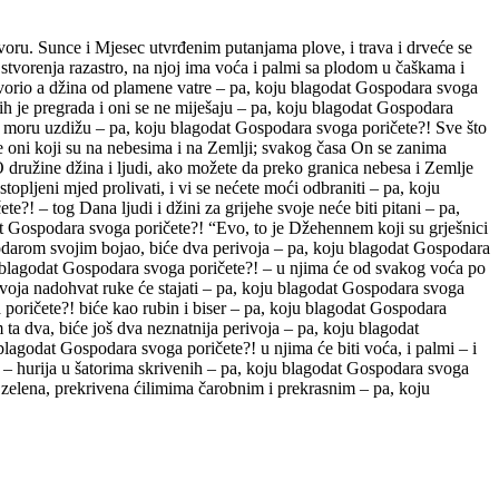
ru. Sunce i Mjesec utvrđenim putanjama plove, i trava i drveće se
za stvorenja razastro, na njoj ima voća i palmi sa plodom u čaškama i
stvorio a džina od plamene vatre – pa, koju blagodat Gospodara svoga
h je pregrada i oni se ne miješaju – pa, koju blagodat Gospodara
po moru uzdižu – pa, koju blagodat Gospodara svoga poričete?! Sve što
e oni koji su na nebesima i na Zemlji; svakog časa On se zanima
 družine džina i ljudi, ako možete da preko granica nebesa i Zemlje
opljeni mjed prolivati, i vi se nećete moći odbraniti – pa, koju
! – tog Dana ljudi i džini za grijehe svoje neće biti pitani – pa,
dat Gospodara svoga poričete?! “Evo, to je Džehennem koji su grješnici
spodarom svojim bojao, biće dva perivoja – pa, koju blagodat Gospodara
ju blagodat Gospodara svoga poričete?! – u njima će od svakog voća po
rivoja nadohvat ruke će stajati – pa, koju blagodat Gospodara svoga
a poričete?! biće kao rubin i biser – pa, koju blagodat Gospodara
a dva, biće još dva neznatnija perivoja – pa, koju blagodat
agodat Gospodara svoga poričete?! u njima će biti voća, i palmi – i
! – hurija u šatorima skrivenih – pa, koju blagodat Gospodara svoga
a zelena, prekrivena ćilimima čarobnim i prekrasnim – pa, koju