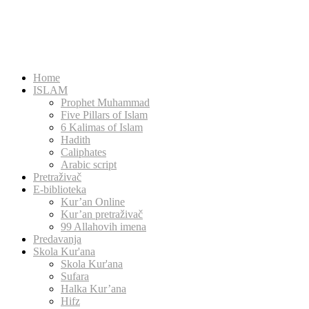
Home
ISLAM
Prophet Muhammad
Five Pillars of Islam
6 Kalimas of Islam
Hadith
Caliphates
Arabic script
Pretraživač
E-biblioteka
Kur’an Online
Kur’an pretraživač
99 Allahovih imena
Predavanja
Skola Kur'ana
Skola Kur'ana
Sufara
Halka Kur’ana
Hifz