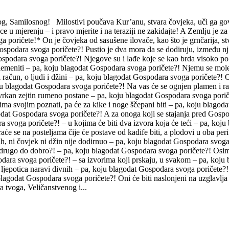
g, Samilosnog! Milostivi poučava Kur’anu, stvara čovjeka, uči ga govo
ice u mjerenju – i pravo mjerite i na teraziji ne zakidajte! A Zemlju je 
ga poričete!* On je čovjeka od sasušene ilovače, kao što je grnčarija, 
ospodara svoga poričete?! Pustio je dva mora da se dodiruju, između nji
 Gospodara svoga poričete?! Njegove su i lađe koje se kao brda visoko 
 Plemeniti – pa, koju blagodat Gospodara svoga poričete?! Njemu se mol
ačun, o ljudi i džini – pa, koju blagodat Gospodara svoga poričete?! O
oju blagodat Gospodara svoga poričete?! Na vas će se ognjen plamen i rast
kan zejtin rumeno postane – pa, koju blagodat Gospodara svoga poričete?
zima svojim poznati, pa će za kike i noge ščepani biti – pa, koju blago
lagodat Gospodara svoga poričete?! A za onoga koji se stajanja pred Go
a svoga poričete?! – u kojima će biti dva izvora koja će teći – pa, ko
aće se na posteljama čije će postave od kadife biti, a plodovi u oba pe
njih, ni čovjek ni džin nije dodirnuo – pa, koju blagodat Gospodara svog
 drugo do dobro?! – pa, koju blagodat Gospodara svoga poričete?! Osim t
ra svoga poričete?! – sa izvorima koji prskaju, u svakom – pa, koju bl
 ljepotica naravi divnih – pa, koju blagodat Gospodara svoga poričete?
u blagodat Gospodara svoga poričete?! Oni će biti naslonjeni na uzglavlj
tvoga, Veličanstvenog i...