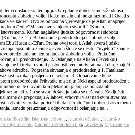
ih tema u islamskoj teologiji. Ovo pitanje dotiče samu srž odnosa
onceptu slobodne volje, i kako muslimani mogu razumjeti i živjeti s
kada ve kader”. Ovo se odnosi na vjerovanje da je Allah unaprijed
 predodređenju:“Mi smo sve s mjerom stvorili.” (Kur'an,
 Istovremeno, Kur'an naglašava ljudsku odgovornost i slobodu
 (Kur'an, 13:11) Balansiranje predodređenja i slobodne volje
am Ebu Hasan el-Eš'ari. Prema ovoj teoriji, Allah stvara ljudske
znanja: apsolutno znanje o svemu što će se desiti i “uvjetno” znanje
hovo predznanje ne negira ljudsku slobodnu volju. Praktične
jerovanju u predodređenje. 2. Oslanjanje na Allaha (Tevekkul)
e ne bi trebalo voditi pasivnosti, već motivirati na akciju, znajući
llahove odredbe. Pogrešna shvatanja o predodređenju 1. Fatalizam
ažnost uzroka i posljedica u svijetu. 3. Odbacivanje lične
ptom predodređenja Prihvatite misteriju: Neki aspekti predodređenja
ontinuirano učite o ovom kompleksnom pitanju iz pouzdanih
ijek razumjeti zašto se stvari dešavaju kako se dešavaju. Zaključak
 muslimane da prepoznaju Allahovu vrhovnu vlast nad svim stvarima,
u životu vjernika, potičući ih da se trude činiti dobro, istovremeno
tanja, između preuzimanja odgovornosti i oslanjanja na...
lamska filozofija
,
Islamska teologija
,
Islamski učenjaci
,
Islamsko
na volja u islamu
,
Sudbina i slobodna volja
,
Tevekkul
,
Vjerovanje u