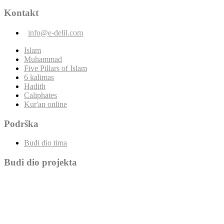
Kontakt
info@e-delil.com
Islam
Muhammad
Five Pillars of Islam
6 kalimas
Hadith
Caliphates
Kur'an online
Podrška
Budi dio tima
Budi dio projekta