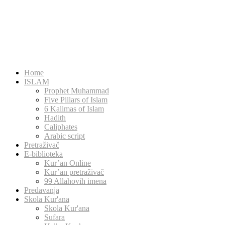
Home
ISLAM
Prophet Muhammad
Five Pillars of Islam
6 Kalimas of Islam
Hadith
Caliphates
Arabic script
Pretraživač
E-biblioteka
Kur’an Online
Kur’an pretraživač
99 Allahovih imena
Predavanja
Skola Kur'ana
Skola Kur'ana
Sufara