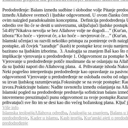
Predodređenje: Balans između sudbine i slobodne volje Pitanje predodr
između Allahove svemoći i ljudske odgovornosti. U ovom članku ćemo 
ovim naizgled paradoksalnim konceptima. Definicija predodređenja U i
odredio sve što će se desiti u univerzumu, uključujući ljudske postup
54:49)“Nikakva nevolja se bez Allahove volje ne dogodi…” (Kur'an, 
izbora:“Ko hoće – vjerovat će, a ko hoće – nevjerovat će…” (Kur'an, 
Islamski učenjaci su razvili nekoliko pristupa za pomirenje ovih naizg
postupke, ali čovjek “zarađuje” (kasb) te postupke kroz svoju namjeru
bazirano na ljudskim izborima. 3. Analogija sa znanjem Baš kao što 
implikacije vjerovanja u predodređenje 1. Odgovornost za postupke Mu
Vjerovanje u predodređenje potiče muslimane da se oslanjaju na Allaha
da su ljudski napori dio Allahovog plana. 4. Prihvatanje ishoda Nak
Neki pogrešno interpretiraju predodređenje kao opravdanje za pasivnos
odgovornosti Vjerovanje u predodređenje ne oslobađa osobu od odgovor
su izvan ljudskog razumijevanja.Fokusirajte se na svoje postupke: Ra
izvora.Prakticirajte balans: Nađite ravnotežu između oslanjanja na All
Islamski pogled na predodređenje predstavlja sofisticiran balans iz
istovremeno preuzimajući punu odgovornost za svoje postupke.Razumije
prihvatajući sve što im se desi kao dio većeg božanskog plana. Ključ 
Više info
Islamska teologija
Allahova odredba
,
Analogija sa znanjem
,
Balans u 
predodređenje
,
Kader u islamu
,
Kasb teorija
,
Kur'anski ajeti o predod
predodređenje