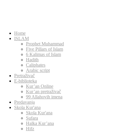
Home
ISLAM
Prophet Muhammad
Five Pillars of Islam
6 Kalimas of Islam
Hadith
Caliphates
Arabic script
Pretraživač
E-biblioteka
Kur’an Online
Kur’an pretraživač
99 Allahovih imena
Predavanja
Skola Kur'ana
Skola Kur'ana
Sufara
Halka Kur’ana
Hifz