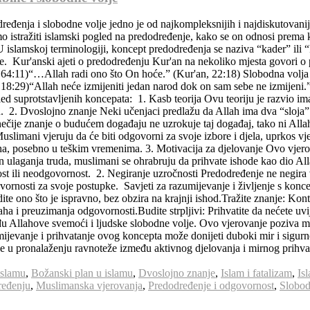
eđenja i slobodne volje jedno je od najkompleksnijih i najdiskutovanij
istražiti islamski pogled na predodređenje, kako se on odnosi prema k
slamskoj terminologiji, koncept predodređenja se naziva “kader” ili “
ke. Kur'anski ajeti o predodređenju Kur'an na nekoliko mjesta govori o
64:11)“…Allah radi ono što On hoće.” (Kur'an, 22:18) Slobodna volja
18:29)“Allah neće izmijeniti jedan narod dok on sam sebe ne izmijeni.”
led suprotstavljenih koncepata: 1. Kasb teorija Ovu teoriju je razvio im
. 2. Dvoslojno znanje Neki učenjaci predlažu da Allah ima dva “sloja” 
nečije znanje o budućem događaju ne uzrokuje taj događaj, tako ni Alla
slimani vjeruju da će biti odgovorni za svoje izbore i djela, uprkos v
, posebno u teškim vremenima. 3. Motivacija za djelovanje Ovo vjerovanj
on ulaganja truda, muslimani se ohrabruju da prihvate ishode kao dio A
t ili neodgovornost. 2. Negiranje uzročnosti Predodređenje ne negira v
nosti za svoje postupke. Savjeti za razumijevanje i življenje s konce
dite ono što je ispravno, bez obzira na krajnji ishod.Tražite znanje: K
aha i preuzimanja odgovornosti.Budite strpljivi: Prihvatite da nećete uv
među Allahove svemoći i ljudske slobodne volje. Ovo vjerovanje poziva
vanje i prihvatanje ovog koncepta može donijeti duboki mir i sigurnost 
je u pronalaženju ravnoteže između aktivnog djelovanja i mirnog prihva
islamu
,
Božanski plan u islamu
,
Dvoslojno znanje
,
Islam i fatalizam
,
Is
ređenju
,
Muslimanska vjerovanja
,
Predodređenje i odgovornost
,
Slobod