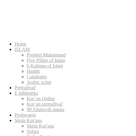
Home
ISLAM
Prophet Muhammad
Five Pillars of Islam
6 Kalimas of Islam
Hadith
Caliphates
Arabic script
Pretraživač
E-biblioteka
Kur’an Online
Kur’an pretraživač
99 Allahovih imena
Predavanja
Skola Kur'ana
Skola Kur'ana
Sufara