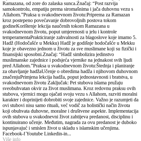
Ramazana, od zore do zalaska sunca.Značaj: “Post razvija
samokontrolu, empatiju prema siromašnima i jača duhovnu vezu s
Allahom.”Praksa u svakodnevnom životu:Priprema za Ramazan
kroz postepeno povećavanje dobrovoljnih postova tokom
godineKorištenje lekcija naučenih tokom Ramazana u
svakodnevnom životu, poput umjerenosti u jelu i kontrole
temperamentaPrakticiranje zahvalnosti za blagoslove koje imamo 5.
Hadž (Hodočašće u Mekku) Hadž je godišnje hodočašće u Mekku
koje je obavezno jednom u životu za sve muslimane koji su fizički i
finansijski sposobni.Značaj: “Hadž simbolizira jedinstvo
muslimanske zajednice i podsjeća vjernike na jednakost svih ljudi
pred Allahom.”Praksa u svakodnevnom životu:Štednja i planiranje
za obavljanje hadžaUčenje o obredima hadža i njihovom duhovnom
značenjuPrimjena lekcija hadža, poput jednostavnosti i bratstva, u
svakodnevnom životu Zaključak: Pet stubova islama pružaju
sveobuhvatan okvir za život muslimana. Kroz redovnu praksu ovih
stubova, vjernici mogu ojačati svoju vezu s Allahom, razviti moralni
karakter i doprinijeti dobrobiti svoje zajednice. Važno je razumjeti da
ovi stubovi nisu samo rituali, već vodič za holistički način života
koji obuhvata duhovne, moralne i društvene aspekte. Implementacija
ovih stubova u svakodnevni život zahtijeva predanost, disciplinu i
kontinuirano učenje. Međutim, nagrada za ovu predanost je duboko
ispunjavajuć i smislen život u skladu s islamskim učenjima.
Facebook-f Youtube Linkedin-in...
Više info