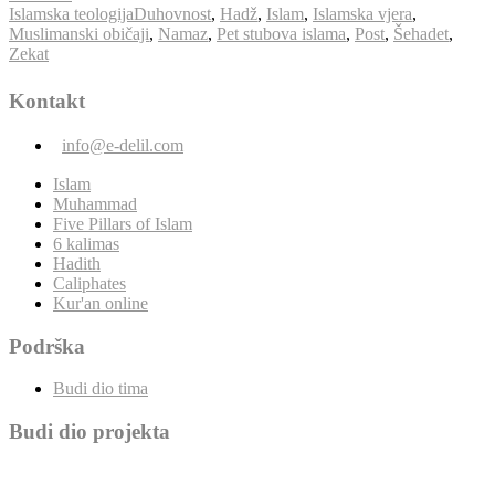
Islamska teologija
Duhovnost
,
Hadž
,
Islam
,
Islamska vjera
,
Muslimanski običaji
,
Namaz
,
Pet stubova islama
,
Post
,
Šehadet
,
Zekat
Kontakt
info@e-delil.com
Islam
Muhammad
Five Pillars of Islam
6 kalimas
Hadith
Caliphates
Kur'an online
Podrška
Budi dio tima
Budi dio projekta