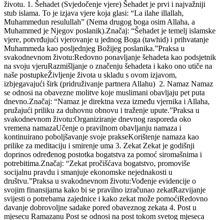
životu. 1. Šehadet (Svjedočenje vjere) Šehadet je prvi i najvažniji
stub islama. To je izjava vjere koja glasi: “La ilahe illallah,
Muhammedun resulullah” (Nema drugog boga osim Allaha, a
Muhammed je Njegov poslanik).Značaj: “Šehadet je temelj islamske
vjere, potvrđujući vjerovanje u jednog Boga (tawhid) i prihvatanje
Muhammeda kao posljednjeg Božijeg poslanika.”Praksa u
svakodnevnom životu:Redovno ponavljanje šehadeta kao podsjetnik
na svoju vjeruRazmišljanje o značenju šehadeta i kako ono utiče na
naše postupkeŽivljenje života u skladu s ovom izjavom,
izbjegavajući širk (pridruživanje partnera Allahu) 2. Namaz Namaz
se odnosi na obavezne molitve koje muslimani obavljaju pet puta
dnevno.Značaj: “Namaz je direktna veza između vjernika i Allaha,
pružajući priliku za duhovnu obnovu i traženje upute.”Praksa u
svakodnevnom životu:Organiziranje dnevnog rasporeda oko
vremena namazaUčenje o pravilnom obavljanju namaza i
kontinuirano poboljšavanje svoje prakseKorištenje namaza kao
prilike za meditaciju i smirenje uma 3. Zekat Zekat je godišnji
doprinos određenog postotka bogatstva za pomoć siromašnima i
potrebitima.Značaj: “Zekat pročišćava bogatstvo, promoviše
socijalnu pravdu i smanjuje ekonomske nejednakosti u
društvu.”Praksa u svakodnevnom životu:Vođenje evidencije o
svojim finansijama kako bi se pravilno izračunao zekatRazvijanje
svijesti o potrebama zajednice i kako zekat može pomoćiRedovno
davanje dobrovoljne sadake pored obaveznog zekata 4. Post u
mjesecu Ramazanu Post se odnosi na post tokom svetog mjeseca