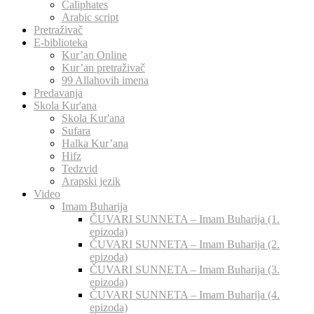
Caliphates
Arabic script
Pretraživač
E-biblioteka
Kur’an Online
Kur’an pretraživač
99 Allahovih imena
Predavanja
Skola Kur'ana
Skola Kur'ana
Sufara
Halka Kur’ana
Hifz
Tedzvid
Arapski jezik
Video
Imam Buharija
ČUVARI SUNNETA – Imam Buharija (1.
epizoda)
ČUVARI SUNNETA – Imam Buharija (2.
epizoda)
ČUVARI SUNNETA – Imam Buharija (3.
epizoda)
ČUVARI SUNNETA – Imam Buharija (4.
epizoda)