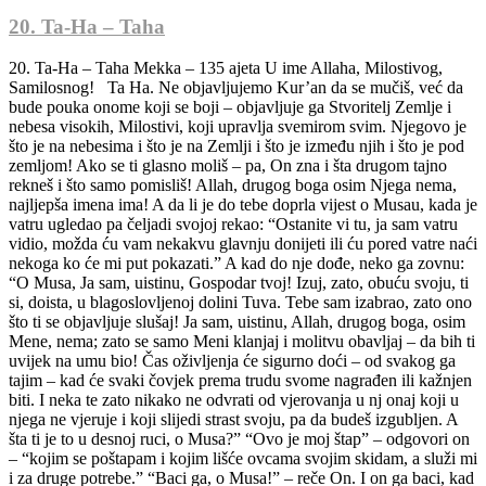
20. Ta-Ha – Taha
20. Ta-Ha – Taha Mekka – 135 ajeta U ime Allaha, Milostivog, Samilosnog! Ta Ha. Ne objavljujemo Kur’an da se mučiš, već da bude pouka onome koji se boji – objavljuje ga Stvoritelj Zemlje i nebesa visokih, Milostivi, koji upravlja svemirom svim. Njegovo je što je na nebesima i što je na Zemlji i što je između njih i što je pod zemljom! Ako se ti glasno moliš – pa, On zna i šta drugom tajno rekneš i što samo pomisliš! Allah, drugog boga osim Njega nema, najljepša imena ima! A da li je do tebe doprla vijest o Musau, kada je vatru ugledao pa čeljadi svojoj rekao: “Ostanite vi tu, ja sam vatru vidio, možda ću vam nekakvu glavnju donijeti ili ću pored vatre naći nekoga ko će mi put pokazati.” A kad do nje dođe, neko ga zovnu: “O Musa, Ja sam, uistinu, Gospodar tvoj! Izuj, zato, obuću svoju, ti si, doista, u blagoslovljenoj dolini Tuva. Tebe sam izabrao, zato ono što ti se objavljuje slušaj! Ja sam, uistinu, Allah, drugog boga, osim Mene, nema; zato se samo Meni klanjaj i molitvu obavljaj – da bih ti uvijek na umu bio! Čas oživljenja će sigurno doći – od svakog ga tajim – kad će svaki čovjek prema trudu svome nagrađen ili kažnjen biti. I neka te zato nikako ne odvrati od vjerovanja u nj onaj koji u njega ne vjeruje i koji slijedi strast svoju, pa da budeš izgubljen. A šta ti je to u desnoj ruci, o Musa?” “Ovo je moj štap” – odgovori on – “kojim se poštapam i kojim lišće ovcama svojim skidam, a služi mi i za druge potrebe.” “Baci ga, o Musa!” – reče On. I on ga baci, kad on – zmija koja mili. “Uzmi je i ne boj se”- reče On – “Mi ćemo je vratiti u ono što je bila prije. I uvuci ruku pod pazuho svoje, ruka će se pojaviti bijela, ali ne bolesna; i eto – znamenje drugo, da ti pokažemo neka od Naših velikih čuda. Idi faraonu jer je u zlu svaku mjeru prevršio!” “Gospodaru moj,” – reče Musa – “učini prostranim prsa moja* i olakšaj zadatak moj; odriješi uzao sa jezika moga da bi razumjeli govor moj i podaj mi za pomoćnika iz porodice moje Haruna, brata mog; osnaži me njime i učini drugom u zadatku mome, da bismo Te mnogo hvalili i da bismo Te mnogo spominjali, Ti, uistinu, znaš za nas.” “Udovoljeno je molbi tvojoj, o Musa!” – reče On – “a ukazali smo ti milost Svoju još jednom, kada smo majku tvoju nadahnuli* onim što se samo nadahnućem stječe: ’Metni ga u sanduk i u rijeku baci, rijeka će ga na obalu izbaciti, pa će ga i Moj i njegov neprijatelj prihvatiti.’ I Ja sam učinio da te svako voli i da rasteš pod okom mojim. Kada je sestra tvoja otišla i rekla: ’Hoćete li da vam pokažem onu koja će se o njemu brinuti?’ – Mi smo te majci tvojoj povratili da se raduje i da više ne tuguje. A ti si ubio jednog čovjeka, pa smo te Mi brige oslobodili i iz raznih nevolja te spasili. I ti si ostao godinama među stanovnicima Medjena, zatim si, o Musa, u pravo vrijeme došao i Ja sam te za Sebe izabrao. Idite ti i brat tvoj, sa dokazima Mojim, i neka sam vam Ja uvijek na pameti, idite faraonu, on se, doista, osilio, pa mu blagim riječima govorite, ne bi li razmislio ili se pobojao!” “Gospodaru naš,” – rekoše oni – “bojimo se da nas odmah na muke ne stavi ili da svaku mjeru zla ne prekorači.” “Ne bojte se!” – reče On – “Ja sam s vama, Ja sve čujem i vidim. Idite k njemu i recite: ’Mi smo poslanici Gospodara tvoga, pusti sinove Israilove da idu s nama i nemoj ih mučiti! Donijeli smo ti dokaz od Gospodara tvoga, a nek živi u miru onaj koji Pravi put slijedi! Nama se objavljuje da će, sigurno, stići kazna onoga koji ne povjeruje i glavu okrene.’” “Pa ko je Gospodar vaš, o Musa?” – upita faraon. “Gospodar naš je onaj koji je svemu onom što je stvorio dao ono što mu je potrebno, zatim ga, kako da se time koristi nadahnuo.” “A šta je sa narodima davnašnjim?” – upita on. “O njima zna sve Gospodar moj, u Knjizi je, Gospodaru mome ništa nije skriveno i On ništa ne zaboravlja. On je za vas Zemlju posteljom učinio i po njoj vam prolaze utro, i On spušta s neba kišu!” – Samo Mi dajemo da uz njenu pomoć u parovima niče bilje raznovrsno. Jedite i napasajte stoku svoju! To su dokazi za one koji pameti imaju. Od zemlje vas stvaramo i u nju vas vraćamo i iz nje ćemo vas po drugi put izvesti. I Mi smo faraonu sve dokaze Naše pokazali, ali je on ipak porekao i da povjeruje odbio. “Zar si došao da nas pomoću vradžbine svoje iz zemlje naše izvedeš, o Musa?” – upitao je. “I mi ćemo tebi vradžbinu sličnu ovoj doista pripremiti! Zakaži nam ročište koga ćemo se i mi i ti pridržavati, onako kako odgovara i nama i tebi!” “Neka ročište bude za praznik” – reče Musa – “i nek se narod izjutra sakupi.” I faraon ode, sakupi čarobnjake svoje i poslije dođe. “Teško vama!” – reče im Musa. “Ne iznosite laži o Allahu, pa da vas On kaznom uništi; a, sigurno, neće uspjeti onaj koji laži iznosi!” I oni se, tiho šapćući, stadoše o svome poslu između sebe raspravljati. “Ova dvojica su čarobnjaci” – rekoše jedni drugima – “hoće vas vradžbinama svojim iz zemlje vaše izvesti i uništiti vjeru vašu prelijepu; zato lukavstvo svoje pametno pripremite, a onda u red stanite. Ko danas pobijedi, sigurno će postići šta želi!” “O Musa,” – rekoše oni – “hoćeš li ti ili ćemo najprije mi baciti?” “Bacite vi!” – reče on – i odjednom mu se pričini da konopi njihovi i štapovi njihovi, zbog vradžbine njihove, kreću, i Musa u sebi osjeti zebnju. “Ne boj se!” – rekosmo Mi – “ti ćeš, doista, pobijediti! Samo baci to što ti je u desnoj ruci, progutaće ono što su oni napravili, jer je ono što su oni napravili samo varka čarobnjaka, a čarobnjak neće, ma gdje došao, uspjeti.” I čarobnjaci se baciše licem na tle govoreći: “Mi vjerujemo u Musaova i Harunova Gospodara!” “Vi ste mu povjerovali” – viknu faraon – “prije nego što sam vam ja dopustio! On je učitelj vaš, on vas je vradžbini naučio i ja ću vam, zacijelo, unakrst ruke i noge vaše odsjeći i po stablima palmi vas razapeti i sigurno ćete saznati ko je od nas u mučenju strašniji i istrajniji.” “Mi nećemo tebe staviti iznad jasnih dokaza koji su nam došli, tako nam Onoga koji nas je stvorio!” – odgovoriše oni – “pa čini što hoćeš; to možeš učiniti samo u životu na ovome svijetu! Mi vjerujemo u Gospodara našeg da bi nam grijehe naše oprostio i vradžbine na koje si nas ti primorao. A Allah bolje nagrađuje i kažnjava trajnije.” Onoga koji pred Gospodara svoga kao nevjernik iziđe čeka Džehennem, u njemu neće ni umrijeti ni živjeti; a one koji pred Njega iziđu kao vjernici, a koji su dobra djela činili – njih sve čekaju visoki stepeni, edenski vrtovi kroz koje će rijeke teći, u njima će oni vječno ostati, i to će biti nagrada za one koji se budu od grijeha očistili. I Mi objavismo Musau: “Noću izvedi robove Moje i s njima suhim putem kroz more prođi, ne strahujući da će te oni stići i da ćeš se utopiti.” A faraon je za njima s vojskama svojim krenuo, ali su ih talasi mora prekrili; faraon je narod svoj u zabludu doveo, a nije na Pravi put izveo. O sinovi Israilovi, Mi smo vas od neprijatelja vašeg izbavili, i na desnu stranu Tura vas doveli, i manu i prepelice vam slali. “Jedite ukusna jela kojima vas opskrbljujemo i ne budite u tome obijesni da vas ne bi snašla srdžba Moja; a koga snađe srdžba Moja – nastradao je! Ja ću sigurno oprostiti onome koji se pokaje i uzvjeruje i dobra djela čini, i koji zatim na Pravome putu istraje.” “A zašto si prije naroda svoga požurio, o Musa”* “Evo ide za mnom” – odgovori on – “a požurio sam k Tebi, Gospodaru moj, da budeš zadovoljan.” “Mi smo narod tvoj poslije tvog odlaska u iskušenje doveli” – reče On – “njega je zaveo Samirija.” I Musa se narodu svome vrati srdit i žalostan. “O narode moj,” – reče – “zar vam Gospodar vaš nije dao lijepo obećanje? Zar vam se vrijeme oduljilo, ili hoćete da vas stigne srdžba Gospodara vašeg, pa se zato niste držali obećanja koje ste mi dali!” “Nismo prekršili dato ti obećanje od svoje volje” – odgovoriše. “Bili smo natovareni teretima, nakitom narodnim, pa smo to bacili.” A to isto uradio je i Samirija,* pa im izlio tele koje je davalo glas kao da muče,* i oni su onda rekli: “Ovo je vaš bog i Musaov bog, on ga je zaboravio!” Zar oni nisu vidjeli da im ono ni riječi ne odgovara i da od njih ne može nikakvu nevolju otkloniti niti im ikakvu korist pribaviti? A njima je Harun još prije govorio: “O narode moj, vi ste njime samo u iskušenje dovedeni; Gospodar vaš je Milostivi, zato slijedite mene i slušajte naređenje moje!” “Mi ćemo mu se klanjati sve dok nam se ne vrati Musa” – odgovorili su oni. “O Harune,” – povika Musa – “šta te je spriječilo, kad si ih vidio da su zalutali, da za mnom nisi pošao? Zašto nisi naređenje moje poslušao?” “O sine majke moje,” – reče Harun – “ne hvataj me za bradu i za kosu moju! Ja sam se plašio da ti ne rekneš: ’Razdor si među sinovima Israilovim posijao i nisi postupio onako kako sam ti rekao.’” “A šta si to ti htio, o Samirija?” – upita Musa. “Ja sam vidio ono što oni nisu vidjeli” – odgovori on – “pa sam šaku zemlje ispod izaslanikove stope uzeo i to bacio, i eto tako je u mojoj duši ponikla zla misao.” “E onda se gubi!” – reče Musa – “čitavog svog života ćeš govoriti: ’Neka me niko ne dotiče!’, a čeka te još i određeni čas koji te neće mimoići. Pogledaj samo ovog tvog ’boga’ kojem si se klanjao; mi ćemo ga, sigurno, spaliti i po moru mu prah rasuti. Vaš bog je – Allah, drugog boga, osim Njega, nema! On sve zna!” I tako, eto, kazujemo ti neke vijesti o onima koji su bili i nestali, i objavljujemo ti od Sebe Kur’an. Ko za njega ne bude mario, na Sudnjem danu će doista teško breme ponijeti, vječno će u muci ostati, a jeziv tovar će im na Sudnjem danu biti, na Dan kada će se u rog puhnuti. Toga dana ćemo nevjernike modre sakupiti i jedan drugom će tiho govoriti: “Niste ostali više od deset dana.” Mi dobro znamo o čemu će oni govoriti kad najrazboritiji između njih rekne; “Ostali ste samo dan jedan!” A pitaju te o planinama, pa ti reci: “Gospodar moj će ih u prah pretvoriti i razasuti, a mjesta na kojima su bile ravnom ledinom ostaviti, ni udubina ni uzvisina na Zemlji nećeš vidjeti.” Toga dana će se oni glasniku odazvati, moraće ga slijediti i pred Milostivim glas