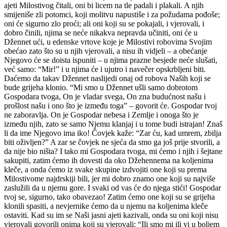
ajeti Milostivog čitali, oni bi licem na tle padali i plakali. A njih
smijeniše zli potomci, koji molitvu napustiše i za požudama pođoše;
oni će sigurno zlo proći; ali oni koji su se pokajali, i vjerovali, i
dobro činili, njima se neće nikakva nepravda učiniti, oni će u
Džennet ući, u edenske vrtove koje je Milostivi robovima Svojim
obećao zato što su u njih vjerovali, a nisu ih vidjeli – a obećanje
Njegovo će se doista ispuniti – u njima prazne besjede neće slušati,
već samo: “Mir!” i u njima će i ujutro i navečer opskrbljeni biti.
Daćemo da takav Džennet naslijedi onaj od robova Naših koji se
bude grijeha klonio. “Mi smo u Džennet ušli samo dobrotom
Gospodara tvoga, On je vladar svega, On zna budućnost našu i
prošlost našu i ono što je između toga” – govorit će. Gospodar tvoj
ne zaboravlja. On je Gospodar nebesa i Zemlje i onoga što je
između njih, zato se samo Njemu klanjaj i u tome budi istrajan! Znaš
li da ime Njegovo ima iko! Čovjek kaže: “Zar ću, kad umrem, zbilja
biti oživljen?” A zar se čovjek ne sjeća da smo ga još prije stvorili, a
da nije bio ništa? I tako mi Gospodara tvoga, mi ćemo i njih i šejtane
sakupiti, zatim ćemo ih dovesti da oko Džehennema na koljenima
kleče, a onda ćemo iz svake skupine izdvojiti one koji su prema
Milostivome najdrskiji bili, jer mi dobro znamo one koji su najviše
zaslužili da u njemu gore. I svaki od vas će do njega stići! Gospodar
tvoj se, sigurno, tako obavezao! Zatim ćemo one koji su se grijeha
klonili spasiti, a nevjernike ćemo da u njemu na koljenima kleče
ostaviti. Kad su im se Naši jasni ajeti kazivali, onda su oni koji nisu
vjerovali govorili onima koji su vjerovali: “Ili smo mi ili vi u boljem