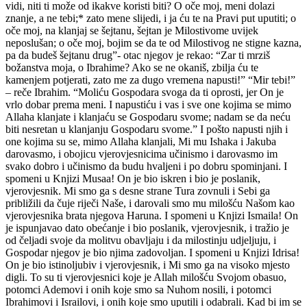
vidi, niti ti može od ikakve koristi biti? O oče moj, meni dolazi
znanje, a ne tebi;* zato mene slijedi, i ja ću te na Pravi put uputiti; o
oče moj, na klanjaj se šejtanu, šejtan je Milostivome uvijek
neposlušan; o oče moj, bojim se da te od Milostivog ne stigne kazna,
pa da budeš šejtanu drug”- otac njegov je rekao: “Zar ti mrziš
božanstva moja, o Ibrahime? Ako se ne okaniš, zbilja ću te
kamenjem potjerati, zato me za dugo vremena napusti!” “Mir tebi!”
– reče Ibrahim. “Moliću Gospodara svoga da ti oprosti, jer On je
vrlo dobar prema meni. I napustiću i vas i sve one kojima se mimo
Allaha klanjate i klanjaću se Gospodaru svome; nadam se da neću
biti nesretan u klanjanju Gospodaru svome.” I pošto napusti njih i
one kojima su se, mimo Allaha klanjali, Mi mu Ishaka i Jakuba
darovasmo, i obojicu vjerovjesnicima učinismo i darovasmo im
svako dobro i učinismo da budu hvaljeni i po dobru spominjani. I
spomeni u Knjizi Musaa! On je bio iskren i bio je poslanik,
vjerovjesnik. Mi smo ga s desne strane Tura zovnuli i Sebi ga
približili da čuje riječi Naše, i darovali smo mu milošću Našom kao
vjerovjesnika brata njegova Haruna. I spomeni u Knjizi Ismaila! On
je ispunjavao dato obećanje i bio poslanik, vjerovjesnik, i tražio je
od čeljadi svoje da molitvu obavljaju i da milostinju udjeljuju, i
Gospodar njegov je bio njima zadovoljan. I spomeni u Knjizi Idrisa!
On je bio istinoljubiv i vjerovjesnik, i Mi smo ga na visoko mjesto
digli. To su ti vjerovjesnici koje je Allah milošću Svojom obasuo,
potomci Ademovi i onih koje smo sa Nuhom nosili, i potomci
Ibrahimovi i Israilovi, i onih koje smo uputili i odabrali. Kad bi im se