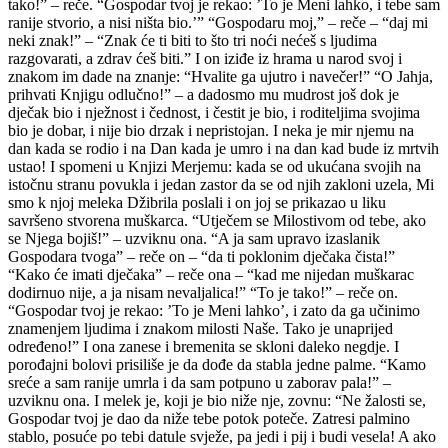
tako!” – reče. “Gospodar tvoj je rekao: ’To je Meni lahko, i tebe sam
ranije stvorio, a nisi ništa bio.’” “Gospodaru moj,” – reče – “daj mi
neki znak!” – “Znak će ti biti to što tri noći nećeš s ljudima
razgovarati, a zdrav ćeš biti.” I on iziđe iz hrama u narod svoj i
znakom im dade na znanje: “Hvalite ga ujutro i navečer!” “O Jahja,
prihvati Knjigu odlučno!” – a dadosmo mu mudrost još dok je
dječak bio i nježnost i čednost, i čestit je bio, i roditeljima svojima
bio je dobar, i nije bio drzak i nepristojan. I neka je mir njemu na
dan kada se rodio i na Dan kada je umro i na dan kad bude iz mrtvih
ustao! I spomeni u Knjizi Merjemu: kada se od ukućana svojih na
istočnu stranu povukla i jedan zastor da se od njih zakloni uzela, Mi
smo k njoj meleka Džibrila poslali i on joj se prikazao u liku
savršeno stvorena muškarca. “Utječem se Milostivom od tebe, ako
se Njega bojiš!” – uzviknu ona. “A ja sam upravo izaslanik
Gospodara tvoga” – reče on – “da ti poklonim dječaka čista!”
“Kako će imati dječaka” – reče ona – “kad me nijedan muškarac
dodirnuo nije, a ja nisam nevaljalica!” “To je tako!” – reče on.
“Gospodar tvoj je rekao: ’To je Meni lahko’, i zato da ga učinimo
znamenjem ljudima i znakom milosti Naše. Tako je unaprijed
određeno!” I ona zanese i bremenita se skloni daleko negdje. I
porođajni bolovi prisiliše je da dođe da stabla jedne palme. “Kamo
sreće a sam ranije umrla i da sam potpuno u zaborav pala!” –
uzviknu ona. I melek je, koji je bio niže nje, zovnu: “Ne žalosti se,
Gospodar tvoj je dao da niže tebe potok poteče. Zatresi palmino
stablo, posuće po tebi datule svježe, pa jedi i pij i budi vesela! A ako