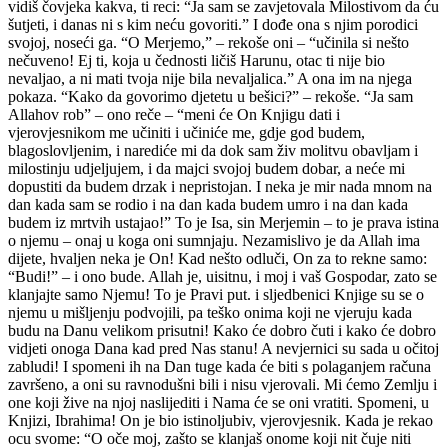
vidiš čovjeka kakva, ti reci: “Ja sam se zavjetovala Milostivom da ću
šutjeti, i danas ni s kim neću govoriti.” I dođe ona s njim porodici
svojoj, noseći ga. “O Merjemo,” – rekoše oni – “učinila si nešto
nečuveno! Ej ti, koja u čednosti ličiš Harunu, otac ti nije bio
nevaljao, a ni mati tvoja nije bila nevaljalica.” A ona im na njega
pokaza. “Kako da govorimo djetetu u bešici?” – rekoše. “Ja sam
Allahov rob” – ono reče – “meni će On Knjigu dati i
vjerovjesnikom me učiniti i učiniće me, gdje god budem,
blagoslovljenim, i narediće mi da dok sam živ molitvu obavljam i
milostinju udjeljujem, i da majci svojoj budem dobar, a neće mi
dopustiti da budem drzak i nepristojan. I neka je mir nada mnom na
dan kada sam se rodio i na dan kada budem umro i na dan kada
budem iz mrtvih ustajao!” To je Isa, sin Merjemin – to je prava istina
o njemu – onaj u koga oni sumnjaju. Nezamislivo je da Allah ima
dijete, hvaljen neka je On! Kad nešto odluči, On za to rekne samo:
“Budi!” – i ono bude. Allah je, uisitnu, i moj i vaš Gospodar, zato se
klanjajte samo Njemu! To je Pravi put. i sljedbenici Knjige su se o
njemu u mišljenju podvojili, pa teško onima koji ne vjeruju kada
budu na Danu velikom prisutni! Kako će dobro čuti i kako će dobro
vidjeti onoga Dana kad pred Nas stanu! A nevjernici su sada u očitoj
zabludi! I spomeni ih na Dan tuge kada će biti s polaganjem računa
završeno, a oni su ravnodušni bili i nisu vjerovali. Mi ćemo Zemlju i
one koji žive na njoj naslijediti i Nama će se oni vratiti. Spomeni, u
Knjizi, Ibrahima! On je bio istinoljubiv, vjerovjesnik. Kada je rekao
ocu svome: “O oče moj, zašto se klanjaš onome koji nit čuje niti