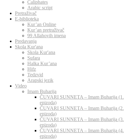
Caliphates
Arabic script
Pretraživač
E-biblioteka
Kur’an Online
Kur’an pretraživač
99 Allahovih imena
Predavanja
Skola Kur'ana
Skola Kur'ana
Sufara
Halka Kur’ana
Hifz
Tedzvid
Arapski jezik
Video
Imam Buharija
ČUVARI SUNNETA – Imam Buharija (1.
epizoda)
ČUVARI SUNNETA – Imam Buharija (2.
epizoda)
ČUVARI SUNNETA – Imam Buharija (3.
epizoda)
ČUVARI SUNNETA – Imam Buharija (4.
epizoda)