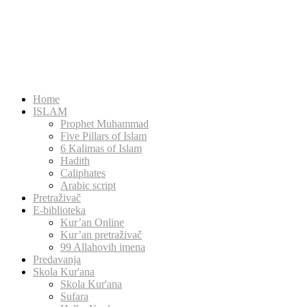
Home
ISLAM
Prophet Muhammad
Five Pillars of Islam
6 Kalimas of Islam
Hadith
Caliphates
Arabic script
Pretraživač
E-biblioteka
Kur’an Online
Kur’an pretraživač
99 Allahovih imena
Predavanja
Skola Kur'ana
Skola Kur'ana
Sufara