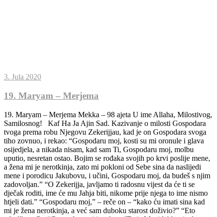
3. Jula 2020
19. Maryam – Merjema
19. Maryam – Merjema Mekka – 98 ajeta U ime Allaha, Milostivog,
Samilosnog! Kaf Ha Ja Ajin Sad. Kazivanje o milosti Gospodara
tvoga prema robu Njegovu Zekerijjau, kad je on Gospodara svoga
tiho zovnuo, i rekao: “Gospodaru moj, kosti su mi oronule i glava
osijedjela, a nikada nisam, kad sam Ti, Gospodaru moj, molbu
uputio, nesretan ostao. Bojim se rođaka svojih po krvi poslije mene,
a žena mi je nerotkinja, zato mi pokloni od Sebe sina da naslijedi
mene i porodicu Jakubovu, i učini, Gospodaru moj, da budeš s njim
zadovoljan.” “O Zekerijja, javljamo ti radosnu vijest da će ti se
dječak roditi, ime će mu Jahja biti, nikome prije njega to ime nismo
htjeli dati.” “Gospodaru moj,” – reče on – “kako ću imati sina kad
mi je žena nerotkinja, a već sam duboku starost doživio?” “Eto