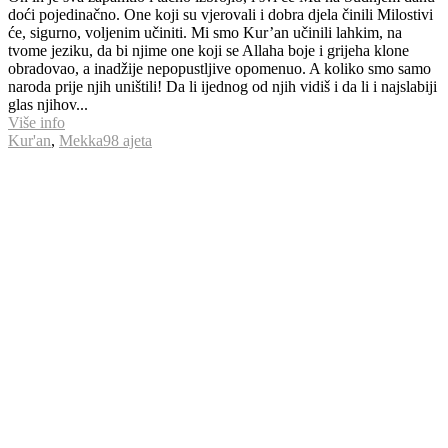
doći pojedinačno. One koji su vjerovali i dobra djela činili Milostivi
će, sigurno, voljenim učiniti. Mi smo Kur’an učinili lahkim, na
tvome jeziku, da bi njime one koji se Allaha boje i grijeha klone
obradovao, a inadžije nepopustljive opomenuo. A koliko smo samo
naroda prije njih uništili! Da li ijednog od njih vidiš i da li i najslabiji
glas njihov...
Više info
Kur'an
,
Mekka
98 ajeta