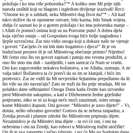
položaju i ko ima više pobornika?”* A koliko smo Mi prije njih
naroda uništili koji su blagom i izgledom divljenje izazivali! Reci:
“Onome ko je u zabludi, neka Milostivi dug život da!”* – Ali kad
takvi dožive da se opomene ostvare, bilo kazna, bilo Smak svijeta,
zbilja će saznati ko je u gorem položaju i ko ima pobornika manje –
i Allah će pomoći onima koji su na Pravome putu! A dobra djela
koja vječno ostaju – od Gospodara tvoga biće bolje nagrađena i
ljepše uzvraćena. Zar nisi vidio onoga koji u dokaze naše ne vjeruje
i govori: “Zacijelo će mi biti dato bogatstvo i djeca!” Ili je on
budućnost prozreo ili je od Milostivog obećanje primio? Nijedno!
Mi ćemo ono što on govori zapisati i patnju mu veoma produžiti, a
ono što smo mu dali – naslijediti, i sam samcat ća Nam se vratiti.
Oni kao zagovornike nekakva božanstva, a ne Allaha, uzimaju. A ne
valja tako! Božanstva ta će poreći da su im se klanjali, i biće im
protivnici. Zar ne vidiš da Mi nevjernike šejtanima prepuštamo da ih
što više na zlo navraćaju? Zato ne traži da što prije stradaju, Mi im
polahko dane odbrajamo! Onoga Dana kada čestite kao uzvanike
pred Milostivim sakupimo, a kad u Džehennem žedne grješnike
potjeramo, niko se ni za koga neće moći zauzimati, osim onoga
kome Milostivi dopusti. Oni govore: “Milostivi je uzeo dijete!” – Vi,
doista, nešto odvratno govorite! Gotovo da se nebesa raspadnu, a
Zemlja provali i planine zdrobe što Milostivom pripisuju dijete.
Nezamislivo je da Milostivi ima dijete – ta svi će oni, i oni na
nebesima i oni na Zemlji, kao robovi u Milostivog tražiti utočište!
On ih je sva zapamtio i tačno izbrojio, i svi će Mu na Sudnjem danu