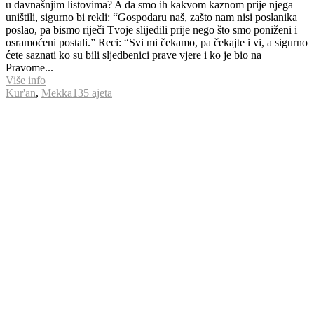
Više info
Kur'an
,
Mekka
135 ajeta