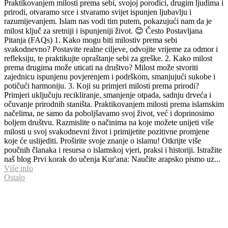
Praktikovanjem milosti prema sebi, svojoj porodici, drugim ljudima i
prirodi, otvaramo srce i stvaramo svijet ispunjen ljubavlju i
razumijevanjem. Islam nas vodi tim putem, pokazujući nam da je
milost ključ za sretniji i ispunjeniji život. 😊 Često Postavljana
Pitanja (FAQs) 1. Kako mogu biti milostiv prema sebi
svakodnevno? Postavite realne ciljeve, odvojite vrijeme za odmor i
refleksiju, te praktikujte opraštanje sebi za greške. 2. Kako milost
prema drugima može uticati na društvo? Milost može stvoriti
zajednicu ispunjenu povjerenjem i podrškom, smanjujući sukobe i
potičući harmoniju. 3. Koji su primjeri milosti prema prirodi?
Primjeri uključuju recikliranje, smanjenje otpada, sadnju drveća i
očuvanje prirodnih staništa. Praktikovanjem milosti prema islamskim
načelima, ne samo da poboljšavamo svoj život, već i doprinosimo
boljem društvu. Razmislite o načinima na koje možete unijeti više
milosti u svoj svakodnevni život i primijetite pozitivne promjene
koje će uslijediti. Proširite svoje znanje o islamu! Otkrijte više
poučnih članaka i resursa o islamskoj vjeri, praksi i historiji. Istražite
naš blog Prvi korak do učenja Kur'ana: Naučite arapsko pismo uz...
Više info
Ostalo