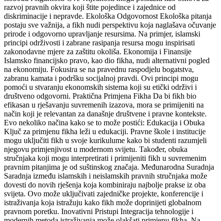
razvoj pravnih okvira koji štite pojedince i zajednice od
diskriminacije i nepravde. Ekološka Odgovornost Ekološka pitanja
postaju sve važnija, a fikh nudi perspektivu koja naglašava očuvanje
prirode i odgovorno upravljanje resursima. Na primjer, islamski
principi održivosti i zabrane rasipanja resursa mogu inspirisati
zakonodavne mjere za zaštitu okoliša. Ekonomija i Finansije
Islamsko financijsko pravo, kao dio fikha, nudi alternativni pogled
na ekonomiju. Fokusira se na pravednu raspodjelu bogatstva,
zabranu kamata i podršku socijalnoj pravdi. Ovi principi mogu
pomoći u stvaranju ekonomskih sistema koji su etički održivi i
društveno odgovorni. Praktična Primjena Fikha Da bi fikh bio
efikasan u rješavanju suvremenih izazova, mora se primijeniti na
način koji je relevantan za današnje društvene i pravne kontekste.
Evo nekoliko načina kako se to može postići: Edukacija i Obuka
Ključ za primjenu fikha leži u edukaciji. Pravne škole i institucije
mogu uključiti fikh u svoje kurikulume kako bi studenti razumjeli
njegovu primjenjivost u modernom svijetu. Također, obuka
stručnjaka koji mogu interpretirati i primijeniti fikh u suvremenim
pravnim pitanjima je od suštinskog značaja. Međunarodna Suradnja
Saradnja između islamskih i neislamskih pravnih stručnjaka može
dovesti do novih rješenja koja kombiniraju najbolje prakse iz oba
svijeta. Ovo može uključivati zajedničke projekte, konferencije i
istraživanja koja istražuju kako fikh može doprinijeti globalnom
pravnom poretku. Inovativni Pristupi Integracija tehnologije i
modernih metoda istraživanja može olakšati primjenu fikha. Na