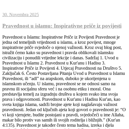
30. Novembra 2025
Pravednost u islamu: Inspirativne priče iz povijesti
Pravednost u Islamu: Inspirativne Priče iz Povijesti Pravednost je
jedna od temeljnih vrijednosti u islamu, a kroz povijest, mnoge
inspirativne priče svjedoče o njenoj važnosti. Kroz ovaj blog post,
istražit ćemo kako su pravednost i pravda oblikovali islamsku
civilizaciju i ponudili vrijedne lekcije i danas. Sadržaj 1. Uvod u
Pravednost u Islamu 2. Pravednost u Kur'anu i Hadisu 3.
Inspirativne Priče iz Povijesti 4. Utjecaj Pravednosti na Društvo 5.
Zaključak 6. Često Postavljana Pitanja Uvod u Pravednost u Islamu
Pravednost, ili “adl” na arapskom, duboko je ukorijenjena u
islamskom učenju. U islamu, pravednost se ne odnosi samo na
pravnu ili socijalnu sferu već i na osobnu etiku i moral. Ona
predstavlja temelj za izgradnju društva u kojem svako ima svoja
prava i odgovornosti. Pravednost u Kur'anu i Hadisu Kur'an, kao
sveta knjiga islama, sadrži brojne ajete koji naglašavaju važnost
pravednosti. Jedan od ključnih ajeta koji govori o pravednosti je: “O
vi koji vjerujete, budite postojani u pravdi, svjedočeći u ime Allaha,
makar bilo protiv vas samih ili svojih roditelja i bližnjih.” (Kur'an
4:135). Pravednost je također često tema hadisa, izreka i djela