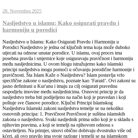
28. Novembra 2025
Nasljedstvo u islamu: Kako osigurati pravdu i
harmoniju u porodici
Nasljedstvo u Islamu: Kako Osigurati Pravdu i Harmoniju u
Porodici Nasljedstvo je jedna od ključnih tema koja može duboko
utjecati na odnose unutar porodice. U islamu, ovaj proces ima
posebna pravila i smjernice koje osiguravaju pravičnost i harmoniju
među nasljednicima. U ovom blogu istražujemo kako islamski
principi nasljedstva mogu pomoći u očuvanju porodične harmonije i
pravičnosti. Šta Islam Kaže o Nasljedstvu? Islam postavlja vrlo
specifične zakone o nasljedstvu, poznate kao ‘Faraid’. Ovi zakoni su
jasno definirani u Kur'anu i imaju za cilj osigurati pravednu
raspodjelu imovine među nasljednicima. Osnovni princip je da
nasljedstvo treba biti podijeljeno na način koji je pravedan i koji
poštuje sve članove porodice. Ključni Principi Islamskog
Nasljedstva Islamski zakoni nasljedstva temelje se na nekoliko
osnovnih principa: 1. Pravičnost Pravičnost je suština islamskih
zakona o nasljedstvu. Svaki nasljednik prima udio koji je u skladu s
njihovim pravima, a koji se temelji na njihovom odnosu s
ostaviteljem. Na primjer, sinovi obično dobivaju dvostruko više od
kćeri, ali ovo pravilo ima svoje razloge i temelji se na islamskom