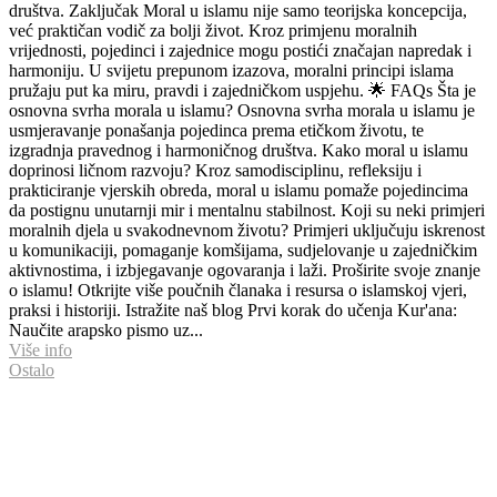
društva. Zaključak Moral u islamu nije samo teorijska koncepcija,
već praktičan vodič za bolji život. Kroz primjenu moralnih
vrijednosti, pojedinci i zajednice mogu postići značajan napredak i
harmoniju. U svijetu prepunom izazova, moralni principi islama
pružaju put ka miru, pravdi i zajedničkom uspjehu. 🌟 FAQs Šta je
osnovna svrha morala u islamu? Osnovna svrha morala u islamu je
usmjeravanje ponašanja pojedinca prema etičkom životu, te
izgradnja pravednog i harmoničnog društva. Kako moral u islamu
doprinosi ličnom razvoju? Kroz samodisciplinu, refleksiju i
prakticiranje vjerskih obreda, moral u islamu pomaže pojedincima
da postignu unutarnji mir i mentalnu stabilnost. Koji su neki primjeri
moralnih djela u svakodnevnom životu? Primjeri uključuju iskrenost
u komunikaciji, pomaganje komšijama, sudjelovanje u zajedničkim
aktivnostima, i izbjegavanje ogovaranja i laži. Proširite svoje znanje
o islamu! Otkrijte više poučnih članaka i resursa o islamskoj vjeri,
praksi i historiji. Istražite naš blog Prvi korak do učenja Kur'ana:
Naučite arapsko pismo uz...
Više info
Ostalo