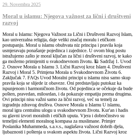
29. Novembra 2025
Moral u islamu: Njegova važnost za lični i društveni
razvoj
Moral u Islamu: Njegova Važnost za Lični i Društveni Razvoj Islam,
kao univerzalna religija, daje veliki značaj moralu i etičkom
postupanju. Moral u islamu obuhvata niz principa i pravila koja
usmjeravaju ponašanje pojedinca i zajednice. U ovom blog postu
istražujemo zašto je moral ključan za lični i društveni razvoj, te kako
ga možemo primijeniti u svakodnevnom životu. 🕌 Sadržaj 1. Uvod
2. Osnove Morala u Islamu 3. Lični Razvoj kroz Islam 4. Društveni
Razvoj i Moral 5. Primjena Morala u Svakodnevnom Životu 6.
Zaključak 7. FAQs Uvod Moralni principi u islamu nisu samo skup
pravila koja se slijede iz obaveze. Oni predstavljaju putokaz ka
ispunjenom i harmoničnom životu. Od pojedinca se očekuje da bude
pošten, pravedan, milosrdan, i da pokazuje empatiju prema drugima.
Ovi principi nisu važni samo za lični razvoj, već su temelj za
izgradnju zdravog društva. Osnove Morala u Islamu U islamu,
moral igra centralnu ulogu u svakodnevnom životu. Kur'an i hadis
su glavni izvori moralnih i etičkih uputa. Vjera i dobročinstvo su
temeljni elementi moralnog kompasa za muslimane. Primjer
Poslanika Muhammeda, s.a.v.s., naglašava važnost dobrih djela,
ljubaznosti i poštenja u svakom aspektu života. Lični Razvoj kroz