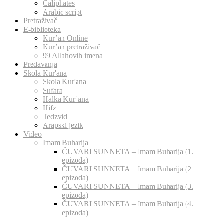
Caliphates
Arabic script
Pretraživač
E-biblioteka
Kur’an Online
Kur’an pretraživač
99 Allahovih imena
Predavanja
Skola Kur'ana
Skola Kur'ana
Sufara
Halka Kur’ana
Hifz
Tedzvid
Arapski jezik
Video
Imam Buharija
ČUVARI SUNNETA – Imam Buharija (1.
epizoda)
ČUVARI SUNNETA – Imam Buharija (2.
epizoda)
ČUVARI SUNNETA – Imam Buharija (3.
epizoda)
ČUVARI SUNNETA – Imam Buharija (4.
epizoda)