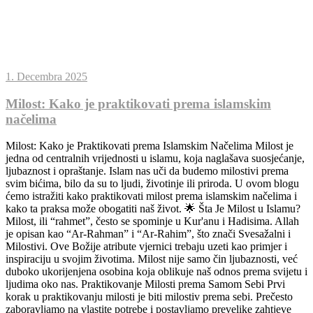
1. Decembra 2025
Milost: Kako je praktikovati prema islamskim
načelima
Milost: Kako je Praktikovati prema Islamskim Načelima Milost je
jedna od centralnih vrijednosti u islamu, koja naglašava suosjećanje,
ljubaznost i opraštanje. Islam nas uči da budemo milostivi prema
svim bićima, bilo da su to ljudi, životinje ili priroda. U ovom blogu
ćemo istražiti kako praktikovati milost prema islamskim načelima i
kako ta praksa može obogatiti naš život. 🌟 Šta Je Milost u Islamu?
Milost, ili “rahmet”, često se spominje u Kur'anu i Hadisima. Allah
je opisan kao “Ar-Rahman” i “Ar-Rahim”, što znači Svesažalni i
Milostivi. Ove Božije atribute vjernici trebaju uzeti kao primjer i
inspiraciju u svojim životima. Milost nije samo čin ljubaznosti, već
duboko ukorijenjena osobina koja oblikuje naš odnos prema svijetu i
ljudima oko nas. Praktikovanje Milosti prema Samom Sebi Prvi
korak u praktikovanju milosti je biti milostiv prema sebi. Prečesto
zaboravljamo na vlastite potrebe i postavljamo prevelike zahtjeve