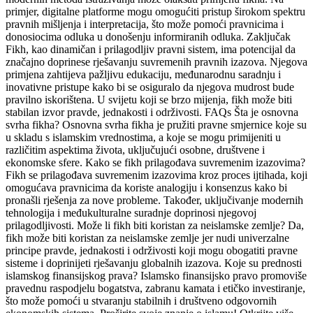
primjer, digitalne platforme mogu omogućiti pristup širokom spektru
pravnih mišljenja i interpretacija, što može pomoći pravnicima i
donosiocima odluka u donošenju informiranih odluka. Zaključak
Fikh, kao dinamičan i prilagodljiv pravni sistem, ima potencijal da
značajno doprinese rješavanju suvremenih pravnih izazova. Njegova
primjena zahtijeva pažljivu edukaciju, međunarodnu saradnju i
inovativne pristupe kako bi se osiguralo da njegova mudrost bude
pravilno iskorištena. U svijetu koji se brzo mijenja, fikh može biti
stabilan izvor pravde, jednakosti i održivosti. FAQs Šta je osnovna
svrha fikha? Osnovna svrha fikha je pružiti pravne smjernice koje su
u skladu s islamskim vrednostima, a koje se mogu primijeniti u
različitim aspektima života, uključujući osobne, društvene i
ekonomske sfere. Kako se fikh prilagođava suvremenim izazovima?
Fikh se prilagođava suvremenim izazovima kroz proces ijtihada, koji
omogućava pravnicima da koriste analogiju i konsenzus kako bi
pronašli rješenja za nove probleme. Također, uključivanje modernih
tehnologija i međukulturalne suradnje doprinosi njegovoj
prilagodljivosti. Može li fikh biti koristan za neislamske zemlje? Da,
fikh može biti koristan za neislamske zemlje jer nudi univerzalne
principe pravde, jednakosti i održivosti koji mogu obogatiti pravne
sisteme i doprinijeti rješavanju globalnih izazova. Koje su prednosti
islamskog finansijskog prava? Islamsko finansijsko pravo promoviše
pravednu raspodjelu bogatstva, zabranu kamata i etičko investiranje,
što može pomoći u stvaranju stabilnih i društveno odgovornih