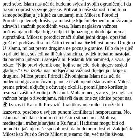
pred sebe. Islam nas uči da budemo svjesni svojih ograničenja i da
tražimo oprost za svoje greške. Prihvatiti naše slabosti i raditi na
samopoboljšanju je ključ za unutarnji mir. Milost u Porodici
Porodica je temelj društva, a milost je ključni element u održavanju
zdravih i snažnih porodičnih veza. Islam naglašava važnost
poštovanja roditelja, brige o djeci i ljubaznog ophođenja prema
supružniku. Milost u porodici znači slušati jedni druge, opraštati
greške i podržavati se u teškim trenucima. 🏡 Milost prema Drugima
U islamu, milost prema drugima ne poznaje granice. Bilo da je riječ
o prijateljima, susjedima ili čak strancima, uvijek trebamo nastojati
da budemo ljubazni i saosjećajni. Poslanik Muhammed, s.a.v.s., je
rekao: “Nije pravi vjernik onaj koji se najede, dok njegov susjed
gladuje.” Ova izreka nas podsjeća na važnost dijeljenja i brige o
drugima. Milost prema Prirodi i Životinjama Islam nas uči da
budemo odgovorni čuvari planete i svih njenih stanovnika. Milost
prema prirodi uključuje očuvanje okoliša, promišljeno korištenje
resursa i zaštitu životinja. Poslanik Muhammed, s.a.v.s., je naglasio
važnost brige o životinjama, rekavši da su one zajednice poput nas.
🌍 Izazovi i Kako Ih Prevazići Praktikovanje milosti može biti
izazovno, posebno u svijetu punom konflikata i nesporazuma. No,
islam nas uči da se trudimo i u teškim situacijama. Molitva,
meditacija i traženje savjeta u Kur'anu i Hadisima mogu biti od
pomoći u jačanju naše sposobnosti da budemo milostivi. Zaključak:
Milost kao Put do Sreće Milost nije samo čin, već način života.