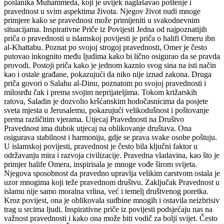
poslanika Muhammeda, koji je uvijek naglašavao poštenje i
pravednost u svim aspektima života. Njegov život nudi mnoge
primjere kako se pravednost može primijeniti u svakodnevnim
situacijama. Inspirativne Priče iz Povijesti Jedna od najpoznatijih
priča o pravednosti u islamskoj povijesti je priča o halifi Omeru ibn
al-Khattabu. Poznat po svojoj strogoj pravednosti, Omer je često
putovao inkognito među ljudima kako bi lično osigurao da se pravda
provodi. Postoji priča kako je jednom kaznio svog sina na isti način
kao i ostale građane, pokazujući da niko nije iznad zakona. Druga
priča govori o Salahu al-Dinu, poznatom po svojoj pravednosti i
milosrđu čak i prema svojim neprijateljima. Tokom križarskih
ratova, Saladin je dozvolio kršćanskim hodočasnicima da posjete
sveta mjesta u Jerusalemu, pokazujući velikodušnost i poštovanje
prema različitim vjerama. Utjecaj Pravednosti na Društvo
Pravednost ima dubok utjecaj na oblikovanje društava. Ona
osigurava stabilnost i harmoniju, gdje se prava svake osobe poštuju.
U islamskoj povijesti, pravednost je često bila ključni faktor u
održavanju mira i razvoja civilizacije. Pravedna vladavina, kao što je
primjer halife Omera, inspirisala je mnoge vođe širom svijeta.
Njegova sposobnost da pravedno upravlja velikim carstvom ostala je
uzor mnogima koji teže pravednom društvu. Zaključak Pravednost u
islamu nije samo moralna vrlina, već i temelj društvenog poretka.
Kroz povijest, ona je oblikovala sudbine mnogih i ostavila neizbrisiv
trag u srcima ljudi. Inspirativne priče iz povijesti podsjećaju nas na
važnost pravednosti i kako ona može biti vodič za bolji svijet. Često