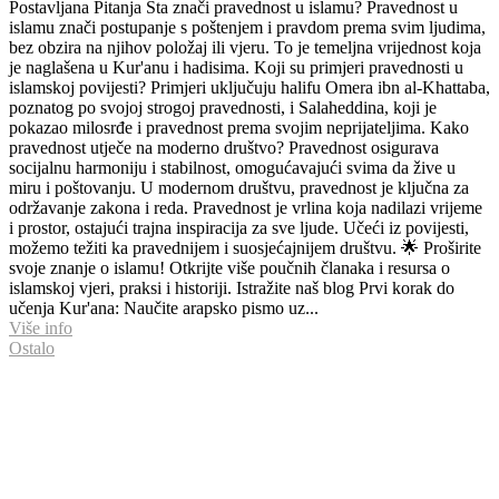
Postavljana Pitanja Šta znači pravednost u islamu? Pravednost u
islamu znači postupanje s poštenjem i pravdom prema svim ljudima,
bez obzira na njihov položaj ili vjeru. To je temeljna vrijednost koja
je naglašena u Kur'anu i hadisima. Koji su primjeri pravednosti u
islamskoj povijesti? Primjeri uključuju halifu Omera ibn al-Khattaba,
poznatog po svojoj strogoj pravednosti, i Salaheddina, koji je
pokazao milosrđe i pravednost prema svojim neprijateljima. Kako
pravednost utječe na moderno društvo? Pravednost osigurava
socijalnu harmoniju i stabilnost, omogućavajući svima da žive u
miru i poštovanju. U modernom društvu, pravednost je ključna za
održavanje zakona i reda. Pravednost je vrlina koja nadilazi vrijeme
i prostor, ostajući trajna inspiracija za sve ljude. Učeći iz povijesti,
možemo težiti ka pravednijem i suosjećajnijem društvu. 🌟 Proširite
svoje znanje o islamu! Otkrijte više poučnih članaka i resursa o
islamskoj vjeri, praksi i historiji. Istražite naš blog Prvi korak do
učenja Kur'ana: Naučite arapsko pismo uz...
Više info
Ostalo