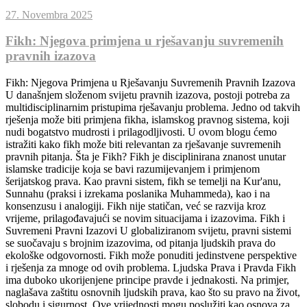
27. Novembra 2025
Fikh: Njegova primjena u rješavanju suvremenih
pravnih izazova
Fikh: Njegova Primjena u Rješavanju Suvremenih Pravnih Izazova
U današnjem složenom svijetu pravnih izazova, postoji potreba za
multidisciplinarnim pristupima rješavanju problema. Jedno od takvih
rješenja može biti primjena fikha, islamskog pravnog sistema, koji
nudi bogatstvo mudrosti i prilagodljivosti. U ovom blogu ćemo
istražiti kako fikh može biti relevantan za rješavanje suvremenih
pravnih pitanja. Šta je Fikh? Fikh je disciplinirana znanost unutar
islamske tradicije koja se bavi razumijevanjem i primjenom
šerijatskog prava. Kao pravni sistem, fikh se temelji na Kur'anu,
Sunnahu (praksi i izrekama poslanika Muhammeda), kao i na
konsenzusu i analogiji. Fikh nije statičan, već se razvija kroz
vrijeme, prilagođavajući se novim situacijama i izazovima. Fikh i
Suvremeni Pravni Izazovi U globaliziranom svijetu, pravni sistemi
se suočavaju s brojnim izazovima, od pitanja ljudskih prava do
ekološke odgovornosti. Fikh može ponuditi jedinstvene perspektive
i rješenja za mnoge od ovih problema. Ljudska Prava i Pravda Fikh
ima duboko ukorijenjene principe pravde i jednakosti. Na primjer,
naglašava zaštitu osnovnih ljudskih prava, kao što su pravo na život,
slobodu i sigurnost. Ove vrijednosti mogu poslužiti kao osnova za