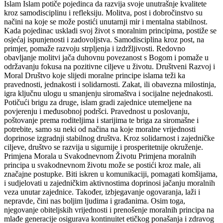
Islam Islam potiče pojedinca da razvija svoje unutrašnje kvalitete
kroz samodisciplinu i refleksiju. Molitva, post i dobročinstvo su
načini na koje se može postići unutarnji mir i mentalna stabilnost.
Kada pojedinac uskladi svoj život s moralnim principima, postiže se
osjećaj ispunjenosti i zadovoljstva. Samodisciplina kroz post, na
primjer, pomaže razvoju strpljenja i izdržljivosti. Redovno
obavljanje molitvi jača duhovnu povezanost s Bogom i pomaže u
održavanju fokusa na pozitivne ciljeve u životu. Društveni Razvoj i
Moral Društvo koje slijedi moralne principe islama teži ka
pravednosti, jednakosti i solidarnosti. Zakat, ili obavezna milostinja,
igra ključnu ulogu u smanjenju siromaštva i socijalne nejednakosti.
Potičući brigu za druge, islam gradi zajednice utemeljene na
povjerenju i međusobnoj podršci. Pravednost u poslovanju,
poštovanje prema roditeljima i starijima te briga za siromašne i
potrebite, samo su neki od načina na koje moralne vrijednosti
doprinose izgradnji stabilnog društva. Kroz solidarnost i zajedničke
ciljeve, društvo se razvija u sigurnije i prosperitetnije okruženje.
Primjena Morala u Svakodnevnom Životu Primjena moralnih
principa u svakodnevnom životu može se postići kroz male, ali
značajne postupke. Biti iskren u komunikaciji, pomagati komšijama,
i sudjelovati u zajedničkim aktivnostima doprinosi jačanju moralnih
veza unutar zajednice. Također, izbjegavanje ogovaranja, laži i
nepravde, čini nas boljim ljudima i građanima. Osim toga,
njegovanje obiteljskih vrijednosti i prenošenje moralnih principa na
mlađe generacije osigurava kontinuitet etičkog ponašanja i zdravog