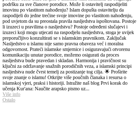
podršku za sve članove porodice. Može li ostavitelj raspodijeliti
imovinu po vlastitom nahođenju? Islam dopušta ostavitelju da
raspodijeli do jedne trećine svoje imovine po vlastitom nahođenju,
pod uvjetom da su preostala pravila nasljedstva ispoštovana. Postoje
li izuzeci u pravilima o nasljedstvu? Postoje određeni slučajevi i
izuzeci koji mogu utjecati na raspodjelu nasljedstva, stoga je uvijek
preporučljivo konzultirati se s islamskim pravnikom. Zaključak
Nasljedstvo u islamu nije samo pravna obaveza već i moralna
odgovornost. Prateći islamske smjernice i osiguravajući otvorenu
komunikaciju unutar porodice, možemo osigurati da proces
nasljedstva bude pravedan i skladan. Harmonija i pravičnost su
ključni za održavanje snažnih porodičnih veza, a islamski principi
nasljedstva nude čvrst temelj za postizanje tog cilja. 🌟 Proširite
svoje znanje o islamu! Otkrijte više poučnih članaka i resursa o
islamskoj vjeri, praksi i historiji. Istražite naš blog Prvi korak do
učenja Kur'ana: Naučite arapsko pismo uz...
Više info
Ostalo