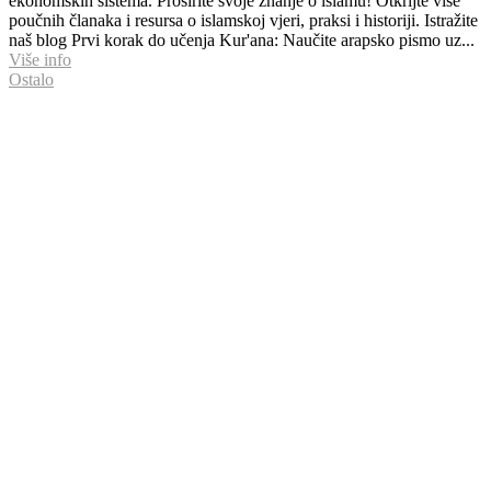
ekonomskih sistema. Proširite svoje znanje o islamu! Otkrijte više
poučnih članaka i resursa o islamskoj vjeri, praksi i historiji. Istražite
naš blog Prvi korak do učenja Kur'ana: Naučite arapsko pismo uz...
Više info
Ostalo