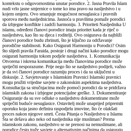
kontekstu o odgovornostima unutar porodice. 2. Jasna Pravila Islam
nudi vrlo jasne smjernice o tome ko ima pravo na nasljedstvo i u
kojem omjeru. Ovo smanjuje mogućnost nesuglasica i pravnih
sporova među nasljednicima. Jasnoća u pravilima pomaže porodici
da izbjegne konflikte i zadrži harmoniju. 3. Prioriteti Nasljednika U
islamu, određeni članovi porodice imaju prioritet kada je riječ o
nasljedstvu, kao što su djeca i roditelji. Ovo osigurava da najbliži
članovi porodice budu zbrinuti, što je ključno za održavanje
porodične stabilnosti. Kako Osigurati Harmoniju u Porodici? Osim
što slijedi pravila Faraida, postoje i drugi načini kako porodice mogu
osigurati harmoniju tokom podjele nasljedstva. 1. Komunikacija
Otvorena i iskrena komunikacija među članovima porodice može
spriječiti nesporazume. Prije nego što se nasljedstvo podijeli, važno
je da svi članovi porodice razumiju proces i da su uključeni u
diskusije. 2. Savjetovanje s Islamskim Pravnici Islamski pravnici
mogu pružiti vrijedne savjete o zakonskim aspektima nasljedstva.
Konsultacija sa stručnjacima može pomoći porodici da se pridržava
islamskih zakona i izbjegne potencijalne greške. 3. Dokumentiranje
Osiguranje da su sve odluke o nasljedstvu dokumentirane može
spriječiti buduće nesuglasice. Ostavitelj može unaprijed pripremiti
oporuku koja jasno definira raspodjelu imovine, što će olakšati
proces nakon njegove smrti. Česta Pitanja o Nasljedstvu u Islamu
Šta se dešava ako neko od nasljednika nije musliman? Prema
islamskom zakonu, nasljedstvo se ne prenosi na nemuslimane, ali
porodice često traže savjete o alternativnim načinima da osiguraju