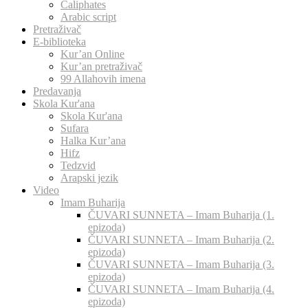
Caliphates
Arabic script
Pretraživač
E-biblioteka
Kur’an Online
Kur’an pretraživač
99 Allahovih imena
Predavanja
Skola Kur'ana
Skola Kur'ana
Sufara
Halka Kur’ana
Hifz
Tedzvid
Arapski jezik
Video
Imam Buharija
ČUVARI SUNNETA – Imam Buharija (1.
epizoda)
ČUVARI SUNNETA – Imam Buharija (2.
epizoda)
ČUVARI SUNNETA – Imam Buharija (3.
epizoda)
ČUVARI SUNNETA – Imam Buharija (4.
epizoda)