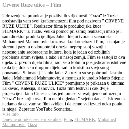
Crvene Ruze ulice – Film
Udruzenje za promicanje pozitivnih vrijednosti “Oaza” iz Tuzle,
predstavlja vam svoj kratkometrazni film pod nazivom ” CRVENE
RUZE ULICE”. Realizator filma je produkcijska kuca ”
FILMARK” iz Tuzle. Veliku pomoc pri samoj realizaciji imao je i
sam direktor produkcije Ilijas Jahic. Idejni tvorac i scenarista
Muhammed Mahmutovic kroz ovaj kratkometrazni film, nastojao je
skrenuti paznju o zloupotrebi oruzja, nepropisnoj voznji i
nepostojanju saobracajne kulture, koja je jedan od ozbiljnih
problema sirom svijeta, a tako i u nasoj zemlji. Film se sastoji iz dva
dijela. U prvom dijelu filma, radi se o kobnim posljedicama ishitrene
reakcije, dok se u drugom dijelu radi o koristima savjesnog
ponasanja. Snimatelj Jasmin Jatic. Za reziju su se pobrinuli Jasmin
Jatic i Muhammed Mahmutovic, a montazu je uradio Mario Stjepic.
Film ” CRVENE RUZE ULICE” premijerno je prikazan u kinima:
Lukavac, Kalesija, Banovici, Tuzla film festival i cak dvije
projekcije u kinu Cinestar. Jos jednom se zahvaljujemo udruzenju
“Oaza” bez kojih ovaj film ne bi ugledao ” svjetlo dana” . Iskreno se
nadamo da ce vam se film svidjeti i da cemo svi izvuci neku pouku
iz njega. Zapratite YouTube Scenarist...
Više info
Dnevne poruke
crvene ruze ulice
,
Film
,
FILMARK
,
Muhamed
Mahmutovic
,
Oaza