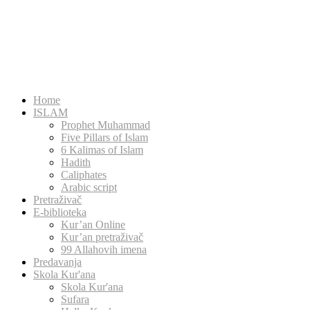
Home
ISLAM
Prophet Muhammad
Five Pillars of Islam
6 Kalimas of Islam
Hadith
Caliphates
Arabic script
Pretraživač
E-biblioteka
Kur’an Online
Kur’an pretraživač
99 Allahovih imena
Predavanja
Skola Kur'ana
Skola Kur'ana
Sufara