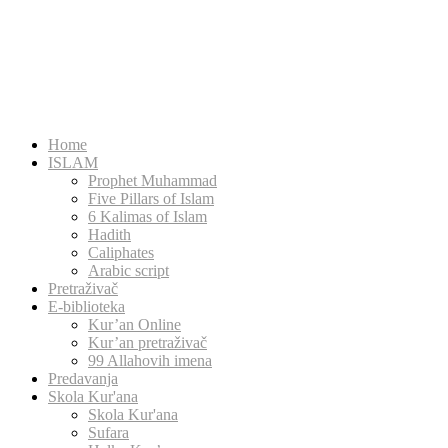
Home
ISLAM
Prophet Muhammad
Five Pillars of Islam
6 Kalimas of Islam
Hadith
Caliphates
Arabic script
Pretraživač
E-biblioteka
Kur’an Online
Kur’an pretraživač
99 Allahovih imena
Predavanja
Skola Kur'ana
Skola Kur'ana
Sufara