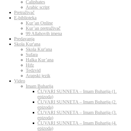
Caliphates
Arabic script
Pretraživač
E-biblioteka
Kur’an Online
Kur’an pretraživač
99 Allahovih imena
Predavanja
Skola Kur'ana
Skola Kur'ana
Sufara
Halka Kur’ana
Hifz
Tedzvid
Arapski jezik
Video
Imam Buharija
ČUVARI SUNNETA – Imam Buharija (1.
epizoda)
ČUVARI SUNNETA – Imam Buharija (2.
epizoda)
ČUVARI SUNNETA – Imam Buharija (3.
epizoda)
ČUVARI SUNNETA – Imam Buharija (4.
epizoda)