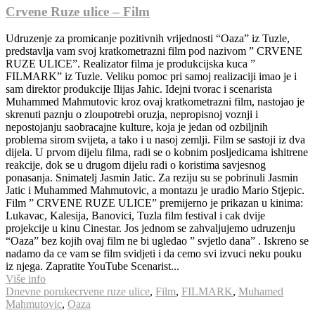
Crvene Ruze ulice – Film
Udruzenje za promicanje pozitivnih vrijednosti “Oaza” iz Tuzle,
predstavlja vam svoj kratkometrazni film pod nazivom ” CRVENE
RUZE ULICE”. Realizator filma je produkcijska kuca ”
FILMARK” iz Tuzle. Veliku pomoc pri samoj realizaciji imao je i
sam direktor produkcije Ilijas Jahic. Idejni tvorac i scenarista
Muhammed Mahmutovic kroz ovaj kratkometrazni film, nastojao je
skrenuti paznju o zloupotrebi oruzja, nepropisnoj voznji i
nepostojanju saobracajne kulture, koja je jedan od ozbiljnih
problema sirom svijeta, a tako i u nasoj zemlji. Film se sastoji iz dva
dijela. U prvom dijelu filma, radi se o kobnim posljedicama ishitrene
reakcije, dok se u drugom dijelu radi o koristima savjesnog
ponasanja. Snimatelj Jasmin Jatic. Za reziju su se pobrinuli Jasmin
Jatic i Muhammed Mahmutovic, a montazu je uradio Mario Stjepic.
Film ” CRVENE RUZE ULICE” premijerno je prikazan u kinima:
Lukavac, Kalesija, Banovici, Tuzla film festival i cak dvije
projekcije u kinu Cinestar. Jos jednom se zahvaljujemo udruzenju
“Oaza” bez kojih ovaj film ne bi ugledao ” svjetlo dana” . Iskreno se
nadamo da ce vam se film svidjeti i da cemo svi izvuci neku pouku
iz njega. Zapratite YouTube Scenarist...
Više info
Dnevne poruke
crvene ruze ulice
,
Film
,
FILMARK
,
Muhamed
Mahmutovic
,
Oaza