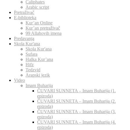
Caliphates
Arabic script
Pretraživač
E-biblioteka
Kur’an Online
Kur’an pretraživač
99 Allahovih imena
Predavanja
Skola Kur'ana
Skola Kur'ana
Sufara
Halka Kur’ana
Hifz
Tedzvid
Arapski jezik
Video
Imam Buharija
ČUVARI SUNNETA – Imam Buharija (1.
epizoda)
ČUVARI SUNNETA – Imam Buharija (2.
epizoda)
ČUVARI SUNNETA – Imam Buharija (3.
epizoda)
ČUVARI SUNNETA – Imam Buharija (4.
epizoda)