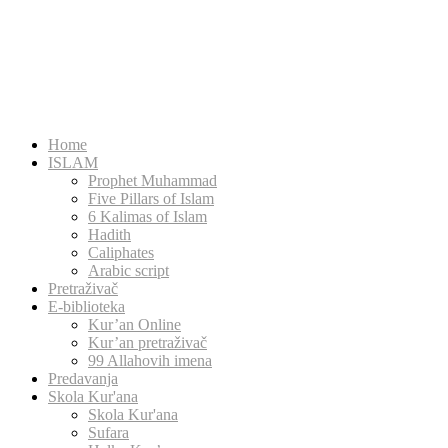
Home
ISLAM
Prophet Muhammad
Five Pillars of Islam
6 Kalimas of Islam
Hadith
Caliphates
Arabic script
Pretraživač
E-biblioteka
Kur’an Online
Kur’an pretraživač
99 Allahovih imena
Predavanja
Skola Kur'ana
Skola Kur'ana
Sufara