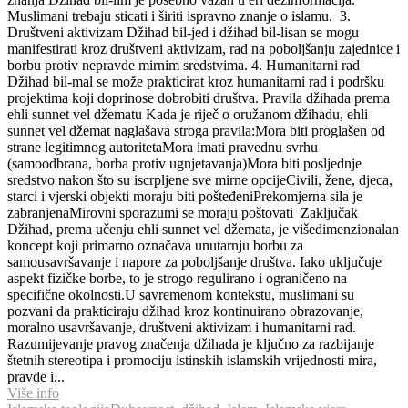
Muslimani trebaju sticati i širiti ispravno znanje o islamu. 3.
Društveni aktivizam Džihad bil-jed i džihad bil-lisan se mogu
manifestirati kroz društveni aktivizam, rad na poboljšanju zajednice i
borbu protiv nepravde mirnim sredstvima. 4. Humanitarni rad
Džihad bil-mal se može prakticirat kroz humanitarni rad i podršku
projektima koji doprinose dobrobiti društva. Pravila džihada prema
ehli sunnet vel džematu Kada je riječ o oružanom džihadu, ehli
sunnet vel džemat naglašava stroga pravila:Mora biti proglašen od
strane legitimnog autoritetaMora imati pravednu svrhu
(samoodbrana, borba protiv ugnjetavanja)Mora biti posljednje
sredstvo nakon što su iscrpljene sve mirne opcijeCivili, žene, djeca,
starci i vjerski objekti moraju biti pošteđeniPrekomjerna sila je
zabranjenaMirovni sporazumi se moraju poštovati Zaključak
Džihad, prema učenju ehli sunnet vel džemata, je višedimenzionalan
koncept koji primarno označava unutarnju borbu za
samousavršavanje i napore za poboljšanje društva. Iako uključuje
aspekt fizičke borbe, to je strogo regulirano i ograničeno na
specifične okolnosti.U savremenom kontekstu, muslimani su
pozvani da prakticiraju džihad kroz kontinuirano obrazovanje,
moralno usavršavanje, društveni aktivizam i humanitarni rad.
Razumijevanje pravog značenja džihada je ključno za razbijanje
štetnih stereotipa i promociju istinskih islamskih vrijednosti mira,
pravde i...
Više info