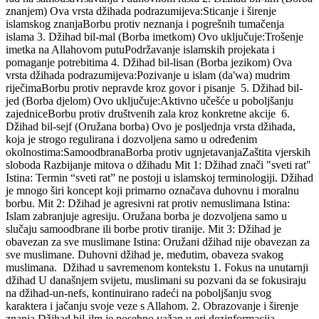
znanjem) Ova vrsta džihada podrazumijeva:Sticanje i širenje
islamskog znanjaBorbu protiv neznanja i pogrešnih tumačenja
islama 3. Džihad bil-mal (Borba imetkom) Ovo uključuje:Trošenje
imetka na Allahovom putuPodržavanje islamskih projekata i
pomaganje potrebitima 4. Džihad bil-lisan (Borba jezikom) Ova
vrsta džihada podrazumijeva:Pozivanje u islam (da'wa) mudrim
riječimaBorbu protiv nepravde kroz govor i pisanje 5. Džihad bil-
jed (Borba djelom) Ovo uključuje:Aktivno učešće u poboljšanju
zajedniceBorbu protiv društvenih zala kroz konkretne akcije 6.
Džihad bil-sejf (Oružana borba) Ovo je posljednja vrsta džihada,
koja je strogo regulirana i dozvoljena samo u određenim
okolnostima:SamoodbranaBorba protiv ugnjetavanjaZaštita vjerskih
sloboda Razbijanje mitova o džihadu Mit 1: Džihad znači "sveti rat"
Istina: Termin “sveti rat” ne postoji u islamskoj terminologiji. Džihad
je mnogo širi koncept koji primarno označava duhovnu i moralnu
borbu. Mit 2: Džihad je agresivni rat protiv nemuslimana Istina:
Islam zabranjuje agresiju. Oružana borba je dozvoljena samo u
slučaju samoodbrane ili borbe protiv tiranije. Mit 3: Džihad je
obavezan za sve muslimane Istina: Oružani džihad nije obavezan za
sve muslimane. Duhovni džihad je, međutim, obaveza svakog
muslimana. Džihad u savremenom kontekstu 1. Fokus na unutarnji
džihad U današnjem svijetu, muslimani su pozvani da se fokusiraju
na džihad-un-nefs, kontinuirano radeći na poboljšanju svog
karaktera i jačanju svoje veze s Allahom. 2. Obrazovanje i širenje
znanja Džihad bil-ilm je posebno važan u eri dezinformacija.