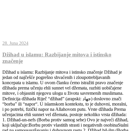
28. Juna 2024
Džihad u islamu: Razbijanje mitova i istinsko
značenje
Džihad u islamu: Razbijanje mitova i istinsko značenje Džihad je
jedan od najčešće pogrešno shvaćenih i zloupotrebljavanih
koncepata u islamu. U ovom članku ćemo istražiti pravo značenje
džihada prema učenju ehli sunnet vel džemata, razbiti uobičajene
mitove, i objasniti njegovu ulogu u životu savremenih muslimana.
Definicija džihada Riječ “džihad” (arapski: جهاد) doslovno znači
“borba” ili “napor“. U islamskom kontekstu, to je duhovni, moralni,
i po potrebi, fizički napor na Allahovom putu. Vrste džihada Prema
učenjacima ehli sunnet vel džemata, postoje nekoliko vrsta džihada:
1. Džihad-un-nefs (Borba protiv samog sebe) Ovo je najveći džihad,
koji uključuje:Borbu protiv vlastitih strasti i negativnih osobinaStalni
rad na samousavršavanju i duhovnom rastu 2. Džihad bil-ilm (Borba