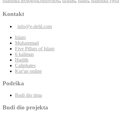
Islamska teologija
Duhovnost
,
džihad
,
Islam
,
Islamska vjera
Kontakt
info@e-delil.com
Islam
Muhammad
Five Pillars of Islam
6 kalimas
Hadith
Caliphates
Kur'an online
Podrška
Budi dio tima
Budi dio projekta