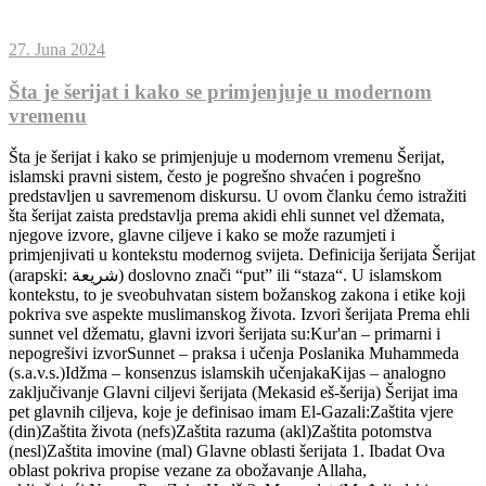
27. Juna 2024
Šta je šerijat i kako se primjenjuje u modernom
vremenu
Šta je šerijat i kako se primjenjuje u modernom vremenu Šerijat,
islamski pravni sistem, često je pogrešno shvaćen i pogrešno
predstavljen u savremenom diskursu. U ovom članku ćemo istražiti
šta šerijat zaista predstavlja prema akidi ehli sunnet vel džemata,
njegove izvore, glavne ciljeve i kako se može razumjeti i
primjenjivati u kontekstu modernog svijeta. Definicija šerijata Šerijat
(arapski: شريعة) doslovno znači “put” ili “staza“. U islamskom
kontekstu, to je sveobuhvatan sistem božanskog zakona i etike koji
pokriva sve aspekte muslimanskog života. Izvori šerijata Prema ehli
sunnet vel džematu, glavni izvori šerijata su:Kur'an – primarni i
nepogrešivi izvorSunnet – praksa i učenja Poslanika Muhammeda
(s.a.v.s.)Idžma – konsenzus islamskih učenjakaKijas – analogno
zaključivanje Glavni ciljevi šerijata (Mekasid eš-šerija) Šerijat ima
pet glavnih ciljeva, koje je definisao imam El-Gazali:Zaštita vjere
(din)Zaštita života (nefs)Zaštita razuma (akl)Zaštita potomstva
(nesl)Zaštita imovine (mal) Glavne oblasti šerijata 1. Ibadat Ova
oblast pokriva propise vezane za obožavanje Allaha,