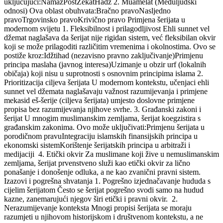
uključujući:NamazPostZekatHadž 2. Muamelat (Međuljudski
odnosi) Ova oblast obuhvata:Bračno pravoNasljedno
pravoTrgovinsko pravoKrivično pravo Primjena šerijata u
modernom svijetu 1. Fleksibilnost i prilagodljivost Ehli sunnet vel
džemat naglašava da šerijat nije rigidan sistem, već fleksibilan okvir
koji se može prilagoditi različitim vremenima i okolnostima. Ovo se
postiže kroz:Idžtihad (nezavisno pravno zaključivanje)Primjenu
principa maslaha (javnog interesa)Uzimanje u obzir urf (lokalnih
običaja) koji nisu u suprotnosti s osnovnim principima islama 2.
Prioritizacija ciljeva šerijata U modernom kontekstu, učenjaci ehli
sunnet vel džemata naglašavaju važnost razumijevanja i primjene
mekasid eš-šerije (ciljeva šerijata) umjesto doslovne primjene
propisa bez razumijevanja njihove svrhe. 3. Građanski zakoni i
šerijat U mnogim muslimanskim zemljama, šerijat koegzistira s
građanskim zakonima. Ovo može uključivati:Primjenu šerijata u
porodičnom pravuIntegraciju islamskih finansijskih principa u
ekonomski sistemKorištenje šerijatskih principa u arbitraži i
medijaciji 4. Etički okvir Za muslimane koji žive u nemuslimanskim
zemljama, šerijat prvenstveno služi kao etički okvir za lično
ponašanje i donošenje odluka, a ne kao zvanični pravni sistem.
Izazovi i pogrešna shvatanja 1. Pogrešno izjednačavanje hududa s
cijelim šerijatom Često se šerijat pogrešno svodi samo na hudud
kazne, zanemarujući njegov širi etički i pravni okvir. 2.
Nerazumijevanje konteksta Mnogi propisi šerijata se moraju
razumjeti u njihovom historijskom i društvenom kontekstu, a ne