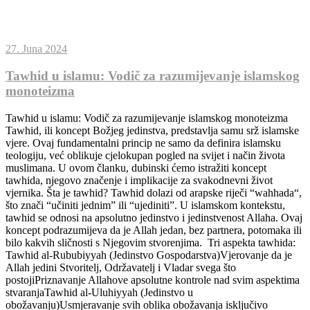
27. Juna 2024
Tawhid u islamu: Vodič za razumijevanje islamskog
monoteizma
Tawhid u islamu: Vodič za razumijevanje islamskog monoteizma
Tawhid, ili koncept Božjeg jedinstva, predstavlja samu srž islamske
vjere. Ovaj fundamentalni princip ne samo da definira islamsku
teologiju, već oblikuje cjelokupan pogled na svijet i način života
muslimana. U ovom članku, dubinski ćemo istražiti koncept
tawhida, njegovo značenje i implikacije za svakodnevni život
vjernika. Šta je tawhid? Tawhid dolazi od arapske riječi “wahhada“,
što znači “učiniti jednim” ili “ujediniti”. U islamskom kontekstu,
tawhid se odnosi na apsolutno jedinstvo i jedinstvenost Allaha. Ovaj
koncept podrazumijeva da je Allah jedan, bez partnera, potomaka ili
bilo kakvih sličnosti s Njegovim stvorenjima. Tri aspekta tawhida:
Tawhid al-Rububiyyah (Jedinstvo Gospodarstva)Vjerovanje da je
Allah jedini Stvoritelj, Održavatelj i Vladar svega što
postojiPriznavanje Allahove apsolutne kontrole nad svim aspektima
stvaranjaTawhid al-Uluhiyyah (Jedinstvo u
obožavanju)Usmjeravanje svih oblika obožavanja isključivo