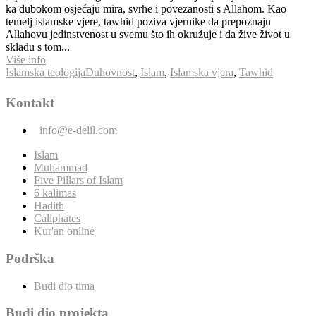
ka dubokom osjećaju mira, svrhe i povezanosti s Allahom. Kao
temelj islamske vjere, tawhid poziva vjernike da prepoznaju
Allahovu jedinstvenost u svemu što ih okružuje i da žive život u
skladu s tom...
Više info
Islamska teologija
Duhovnost
,
Islam
,
Islamska vjera
,
Tawhid
Kontakt
info@e-delil.com
Islam
Muhammad
Five Pillars of Islam
6 kalimas
Hadith
Caliphates
Kur'an online
Podrška
Budi dio tima
Budi dio projekta