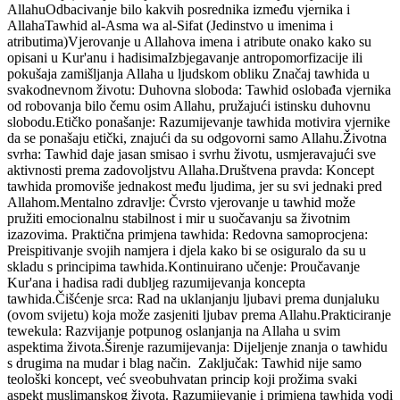
AllahuOdbacivanje bilo kakvih posrednika između vjernika i
AllahaTawhid al-Asma wa al-Sifat (Jedinstvo u imenima i
atributima)Vjerovanje u Allahova imena i atribute onako kako su
opisani u Kur'anu i hadisimaIzbjegavanje antropomorfizacije ili
pokušaja zamišljanja Allaha u ljudskom obliku Značaj tawhida u
svakodnevnom životu: Duhovna sloboda: Tawhid oslobađa vjernika
od robovanja bilo čemu osim Allahu, pružajući istinsku duhovnu
slobodu.Etičko ponašanje: Razumijevanje tawhida motivira vjernike
da se ponašaju etički, znajući da su odgovorni samo Allahu.Životna
svrha: Tawhid daje jasan smisao i svrhu životu, usmjeravajući sve
aktivnosti prema zadovoljstvu Allaha.Društvena pravda: Koncept
tawhida promoviše jednakost među ljudima, jer su svi jednaki pred
Allahom.Mentalno zdravlje: Čvrsto vjerovanje u tawhid može
pružiti emocionalnu stabilnost i mir u suočavanju sa životnim
izazovima. Praktična primjena tawhida: Redovna samoprocjena:
Preispitivanje svojih namjera i djela kako bi se osiguralo da su u
skladu s principima tawhida.Kontinuirano učenje: Proučavanje
Kur'ana i hadisa radi dubljeg razumijevanja koncepta
tawhida.Čišćenje srca: Rad na uklanjanju ljubavi prema dunjaluku
(ovom svijetu) koja može zasjeniti ljubav prema Allahu.Prakticiranje
tewekula: Razvijanje potpunog oslanjanja na Allaha u svim
aspektima života.Širenje razumijevanja: Dijeljenje znanja o tawhidu
s drugima na mudar i blag način. Zaključak: Tawhid nije samo
teološki koncept, već sveobuhvatan princip koji prožima svaki
aspekt muslimanskog života. Razumijevanje i primjena tawhida vodi