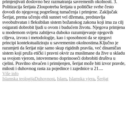
primjenjivati doslovno bez razmatranja savremenih okolnosti. 3.
Politizacija šerijata Zloupotreba šerijata u političke svrhe često
dovodi do njegovog pogrešnog tumačenja i primjene. Zaključak
Šerijat, prema učenju ehli sunnet vel džemata, predstavlja
sveobuhvatan i fleksibilan sistem božanskog zakona koji ima za cilj
osigurati dobrobit ljudi u ovom i budućem životu. Njegova primjena
u modernom svijetu zahtijeva duboko razumijevanje njegovih
ciljeva, izvora i metodologije, kao i sposobnost da se njegovi
principi kontekstualiziraju u savremenim okolnostima.Ključno je
razumjeti da šerijat nije samo skup rigidnih pravila, već dinamičan
sistem koji pruža etički i pravni okvir za muslimane da žive u skladu
sa svojom vjerom, istovremeno doprinoseći dobrobiti društva u
cjelini. Pravilno shvaćen i primijenjen, šerijat može biti izvor pravde,
milosti i duhovnog rasta za pojedince i zajednice u 21....
Više info
Islamska teologija
Duhovnost
,
Islam
,
Islamska vjera
,
Šerijat