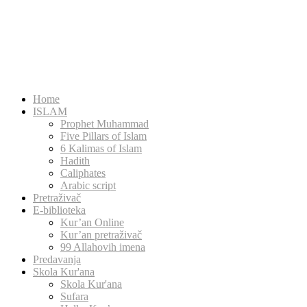
Home
ISLAM
Prophet Muhammad
Five Pillars of Islam
6 Kalimas of Islam
Hadith
Caliphates
Arabic script
Pretraživač
E-biblioteka
Kur’an Online
Kur’an pretraživač
99 Allahovih imena
Predavanja
Skola Kur'ana
Skola Kur'ana
Sufara