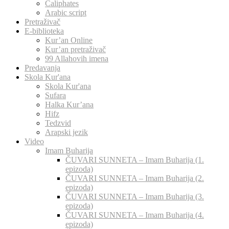
Caliphates
Arabic script
Pretraživač
E-biblioteka
Kur’an Online
Kur’an pretraživač
99 Allahovih imena
Predavanja
Skola Kur'ana
Skola Kur'ana
Sufara
Halka Kur’ana
Hifz
Tedzvid
Arapski jezik
Video
Imam Buharija
ČUVARI SUNNETA – Imam Buharija (1.
epizoda)
ČUVARI SUNNETA – Imam Buharija (2.
epizoda)
ČUVARI SUNNETA – Imam Buharija (3.
epizoda)
ČUVARI SUNNETA – Imam Buharija (4.
epizoda)