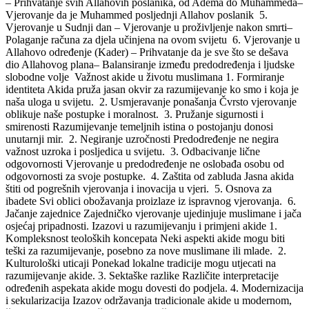
– Prihvatanje svih Allahovih poslanika, od Adema do Muhammeda–
Vjerovanje da je Muhammed posljednji Allahov poslanik 5.
Vjerovanje u Sudnji dan – Vjerovanje u proživljenje nakon smrti–
Polaganje računa za djela učinjena na ovom svijetu 6. Vjerovanje u
Allahovo određenje (Kader) – Prihvatanje da je sve što se dešava
dio Allahovog plana– Balansiranje između predodređenja i ljudske
slobodne volje Važnost akide u životu muslimana 1. Formiranje
identiteta Akida pruža jasan okvir za razumijevanje ko smo i koja je
naša uloga u svijetu. 2. Usmjeravanje ponašanja Čvrsto vjerovanje
oblikuje naše postupke i moralnost. 3. Pružanje sigurnosti i
smirenosti Razumijevanje temeljnih istina o postojanju donosi
unutarnji mir. 2. Negiranje uzročnosti Predodređenje ne negira
važnost uzroka i posljedica u svijetu. 3. Odbacivanje lične
odgovornosti Vjerovanje u predodređenje ne oslobađa osobu od
odgovornosti za svoje postupke. 4. Zaštita od zabluda Jasna akida
štiti od pogrešnih vjerovanja i inovacija u vjeri. 5. Osnova za
ibadete Svi oblici obožavanja proizlaze iz ispravnog vjerovanja. 6.
Jačanje zajednice Zajedničko vjerovanje ujedinjuje muslimane i jača
osjećaj pripadnosti. Izazovi u razumijevanju i primjeni akide 1.
Kompleksnost teoloških koncepata Neki aspekti akide mogu biti
teški za razumijevanje, posebno za nove muslimane ili mlade. 2.
Kulturološki uticaji Ponekad lokalne tradicije mogu utjecati na
razumijevanje akide. 3. Sektaške razlike Različite interpretacije
određenih aspekata akide mogu dovesti do podjela. 4. Modernizacija
i sekularizacija Izazov održavanja tradicionale akide u modernom,