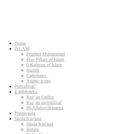
Home
ISLAM
Prophet Muhammad
Five Pillars of Islam
6 Kalimas of Islam
Hadith
Caliphates
Arabic script
Pretraživač
E-biblioteka
Kur’an Online
Kur’an pretraživač
99 Allahovih imena
Predavanja
Skola Kur'ana
Skola Kur'ana
Sufara