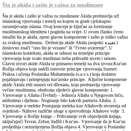
Šta je akida i zašto je važna za muslimane
Šta je akida i zašto je važna za muslimane Akida predstavlja srž
islamskog vjerovanja i temelj na kojem se gradi cjelokupno
razumijevanje islama. Ovaj koncept je ključan za formiranje
muslimanskog identiteta i pogleda na svijet. U ovom članku ćemo
istražiti šta je akida, njene glavne komponente i zašto je toliko važna
za svakog muslimana. Definicija akide Akida (arapski: عقيدة)
doslovno znači “ono što je vezano” ili “čvrsto uvjerenje”. U
islamskom kontekstu, akida se odnosi na temeljne principe
vjerovanja koje svaki musliman treba prihvatiti srcem i umom.
Glavni izvori akide Akida se primarno temelji na dva izvora:Kur'an:
Božija objava koja sadrži osnovne principe vjerovanja.Sunnet:
Praksa i učenja Poslanika Muhammeda (s.a.v.s.) koja dodatno
pojašnjavaju i primjenjuju kur'anske principe. Ključne komponente
akide Akida ehli sunnet vel džemata, koja predstavlja vjerovanje
većine muslimana, obuhvata sljedeće glavne komponente: 1.
Vjerovanje u Allaha (Tevhid) – Jednoća Allaha u Njegovom biću,
atributima i djelima– Negiranje bilo kakvih partnera Allahu 2.
Vjerovanje u meleke Postojanje meleka kao Allahovih stvorenja od
svjetlosti– Njihove različite uloge u sprovođenju Allahove volje 3.
Vjerovanje u Božije knjige – Prihvatanje svih objavljenih knjiga,
uključujući Tevrat, Zebur, Indžil i Kur'an– Vjerovanje da je Kur'an
posljednja i neizmijenjena Božija objava 4. Vjerovanje u Poslanike