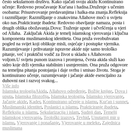
često sekularnom društvu. Kako ojačati svoju akidu Kontinuirano
učenje: Redovno proučavanje Kur'ana i hadisa.Druženje s učenim
osobama: Prisustvovanje predavanjima i halka-ma znanja.Refleksija
i razmišljanje: Razmišljanje o znakovima Allahove moći u svijetu
oko nas.Prakticiranje ibadeta: Redovno obavljanje namaza, posta i
drugih oblika obožavanja.Dova: Traženje upute i učvršćenja u vjeri
od Allaha. Zaključak Akida je temelj islamskog vjerovanja i ključna
komponenta muslimanskog identiteta. Ona pruža sveobuhvatan
pogled na svijet koji oblikuje misli, osjećaje i postupke vjernika.
Razumijevanje i prihvatanje ispravne akide nije samo teološko
pitanje, već i praktični vodič za život u skladu s Allahovom
voljom.U svijetu punom izazova i promjena, čvrsta akida služi kao
sidro koje drži vjernika stabilnim i usmjerenim. Ona pruža odgovore
na temeljna pitanja postojanja i daje svrhu i smisao životu. Stoga je
kontinuirano učenje, razumijevanje i jačanje akide esencijalno za
duhovni rast i razvoj svakog...
Više info
Islamska teologija
Akida
,
Allahovo određenje
,
Božije knjige
,
Dova i
uputa
,
Islamska filozofija
,
Islamska teologija
,
Islamsko vjerovanje
,
Jačanje akide
,
Kader
,
Kontinuirano učenje u islamu
,
Kur'an i sunnet
,
Muslimanski identitet
,
Poslanici u islamu
,
Prakticiranje ibadeta
,
Refleksija u islamu
,
Sekularizacija i islam
,
Sudnji dan
,
Temelji
islamskog vjerovanja
,
Teološki izazovi
,
Tevhid
,
Unutarnji mir u
islamu
,
Vjerovanje i ponašanje
,
Vjerovanje u meleke
,
Zajednica
muslimana