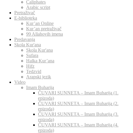
Caliphates
Arabic script
Pretraživač
E-biblioteka
Kur’an Online
Kur’an pretraživač
99 Allahovih imena
Predavanja
Skola Kur'ana
Skola Kur'ana
Sufara
Halka Kur’ana
Hifz
Tedzvid
Arapski jezik
Video
Imam Buharija
ČUVARI SUNNETA – Imam Buharija (1.
epizoda)
ČUVARI SUNNETA – Imam Buharija (2.
epizoda)
ČUVARI SUNNETA – Imam Buharija (3.
epizoda)
ČUVARI SUNNETA – Imam Buharija (4.
epizoda)