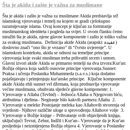
Šta je akida i zašto je važna za muslimane
Šta je akida i zašto je važna za muslimane Akida predstavlja srž
islamskog vjerovanja i temelj na kojem se gradi cjelokupno
razumijevanje islama. Ovaj koncept je ključan za formiranje
muslimanskog identiteta i pogleda na svijet. U ovom članku ćemo
istražiti šta je akida, njene glavne komponente i zašto je toliko važna
za svakog muslimana. Definicija akide Akida (arapski: عقيدة)
doslovno znači “ono što je vezano” ili “čvrsto uvjerenje”. U
islamskom kontekstu, akida se odnosi na temeljne principe
vjerovanja koje svaki musliman treba prihvatiti srcem i umom.
Glavni izvori akide Akida se primarno temelji na dva izvora:Kur'an:
Božija objava koja sadrži osnovne principe vjerovanja.Sunnet:
Praksa i učenja Poslanika Muhammeda (s.a.v.s.) koja dodatno
pojašnjavaju i primjenjuju kur'anske principe. Ključne komponente
akide Akida ehli sunnet vel džemata, koja predstavlja vjerovanje
većine muslimana, obuhvata sljedeće glavne komponente: 1.
Vjerovanje u Allaha (Tevhid) – Jednoća Allaha u Njegovom biću,
atributima i djelima– Negiranje bilo kakvih partnera Allahu 2.
Vjerovanje u meleke Postojanje meleka kao Allahovih stvorenja od
svjetlosti– Njihove različite uloge u sprovođenju Allahove volje 3.
Vjerovanje u Božije knjige – Prihvatanje svih objavljenih knjiga,
uključujući Tevrat, Zebur, Indžil i Kur'an– Vjerovanje da je Kur'an
posljednja i neizmijenjena Božija objava 4. Vjerovanje u Poslanike