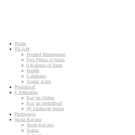
Home
ISLAM
Prophet Muhammad
Five Pillars of Islam
6 Kalimas of Islam
Hadith
Caliphates
Arabic script
Pretraživač
E-biblioteka
Kur’an Online
Kur’an pretraživač
99 Allahovih imena
Predavanja
Skola Kur'ana
Skola Kur'ana
Sufara