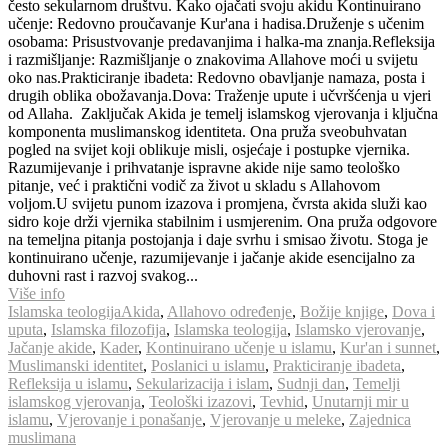
često sekularnom društvu. Kako ojačati svoju akidu Kontinuirano
učenje: Redovno proučavanje Kur'ana i hadisa.Druženje s učenim
osobama: Prisustvovanje predavanjima i halka-ma znanja.Refleksija
i razmišljanje: Razmišljanje o znakovima Allahove moći u svijetu
oko nas.Prakticiranje ibadeta: Redovno obavljanje namaza, posta i
drugih oblika obožavanja.Dova: Traženje upute i učvršćenja u vjeri
od Allaha. Zaključak Akida je temelj islamskog vjerovanja i ključna
komponenta muslimanskog identiteta. Ona pruža sveobuhvatan
pogled na svijet koji oblikuje misli, osjećaje i postupke vjernika.
Razumijevanje i prihvatanje ispravne akide nije samo teološko
pitanje, već i praktični vodič za život u skladu s Allahovom
voljom.U svijetu punom izazova i promjena, čvrsta akida služi kao
sidro koje drži vjernika stabilnim i usmjerenim. Ona pruža odgovore
na temeljna pitanja postojanja i daje svrhu i smisao životu. Stoga je
kontinuirano učenje, razumijevanje i jačanje akide esencijalno za
duhovni rast i razvoj svakog...
Više info
Islamska teologija
Akida
,
Allahovo određenje
,
Božije knjige
,
Dova i
uputa
,
Islamska filozofija
,
Islamska teologija
,
Islamsko vjerovanje
,
Jačanje akide
,
Kader
,
Kontinuirano učenje u islamu
,
Kur'an i sunnet
,
Muslimanski identitet
,
Poslanici u islamu
,
Prakticiranje ibadeta
,
Refleksija u islamu
,
Sekularizacija i islam
,
Sudnji dan
,
Temelji
islamskog vjerovanja
,
Teološki izazovi
,
Tevhid
,
Unutarnji mir u
islamu
,
Vjerovanje i ponašanje
,
Vjerovanje u meleke
,
Zajednica
muslimana