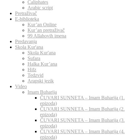
Caliphates
Arabic script
Pretraživač
E-biblioteka
Kur’an Online
Kur’an pretraživač
99 Allahovih imena
Predavanja
Skola Kur'ana
Skola Kur'ana
Sufara
Halka Kur’ana
Hifz
Tedzvid
Arapski jezik
Video
Imam Buharija
ČUVARI SUNNETA – Imam Buharija (1.
epizoda)
ČUVARI SUNNETA – Imam Buharija (2.
epizoda)
ČUVARI SUNNETA – Imam Buharija (3.
epizoda)
ČUVARI SUNNETA – Imam Buharija (4.
epizoda)