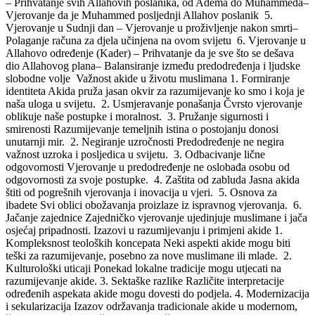
– Prihvatanje svih Allahovih poslanika, od Adema do Muhammeda–
Vjerovanje da je Muhammed posljednji Allahov poslanik 5.
Vjerovanje u Sudnji dan – Vjerovanje u proživljenje nakon smrti–
Polaganje računa za djela učinjena na ovom svijetu 6. Vjerovanje u
Allahovo određenje (Kader) – Prihvatanje da je sve što se dešava
dio Allahovog plana– Balansiranje između predodređenja i ljudske
slobodne volje Važnost akide u životu muslimana 1. Formiranje
identiteta Akida pruža jasan okvir za razumijevanje ko smo i koja je
naša uloga u svijetu. 2. Usmjeravanje ponašanja Čvrsto vjerovanje
oblikuje naše postupke i moralnost. 3. Pružanje sigurnosti i
smirenosti Razumijevanje temeljnih istina o postojanju donosi
unutarnji mir. 2. Negiranje uzročnosti Predodređenje ne negira
važnost uzroka i posljedica u svijetu. 3. Odbacivanje lične
odgovornosti Vjerovanje u predodređenje ne oslobađa osobu od
odgovornosti za svoje postupke. 4. Zaštita od zabluda Jasna akida
štiti od pogrešnih vjerovanja i inovacija u vjeri. 5. Osnova za
ibadete Svi oblici obožavanja proizlaze iz ispravnog vjerovanja. 6.
Jačanje zajednice Zajedničko vjerovanje ujedinjuje muslimane i jača
osjećaj pripadnosti. Izazovi u razumijevanju i primjeni akide 1.
Kompleksnost teoloških koncepata Neki aspekti akide mogu biti
teški za razumijevanje, posebno za nove muslimane ili mlade. 2.
Kulturološki uticaji Ponekad lokalne tradicije mogu utjecati na
razumijevanje akide. 3. Sektaške razlike Različite interpretacije
određenih aspekata akide mogu dovesti do podjela. 4. Modernizacija
i sekularizacija Izazov održavanja tradicionale akide u modernom,