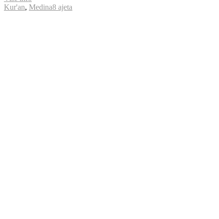
Kur'an
,
Medina
8 ajeta